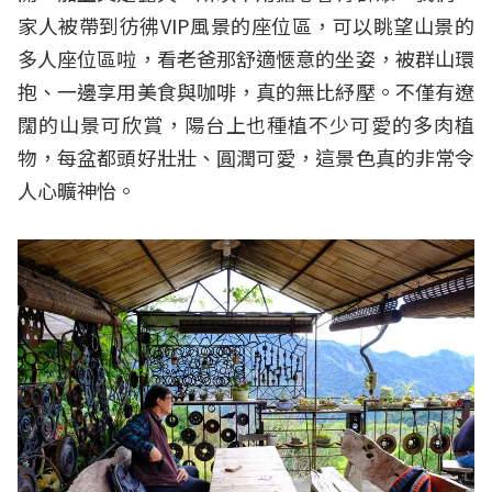
家人被帶到彷彿VIP風景的座位區，可以眺望山景的
多人座位區啦，看老爸那舒適愜意的坐姿，被群山環
抱、一邊享用美食與咖啡，真的無比紓壓。不僅有遼
闊的山景可欣賞，陽台上也種植不少可愛的多肉植
物，每盆都頭好壯壯、圓潤可愛，這景色真的非常令
人心曠神怡。