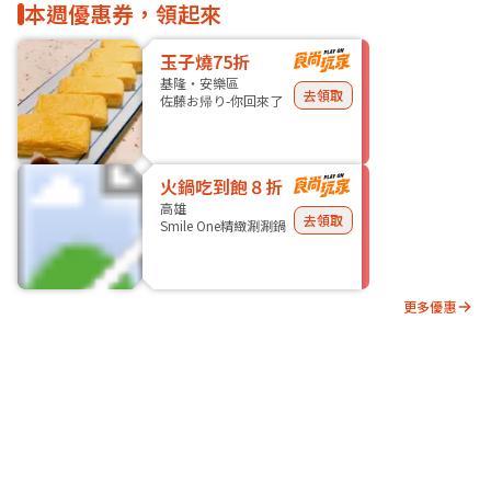
本週優惠券，領起來
玉子燒75折
基隆・安樂區
去領取
佐藤お帰り-你回來了
火鍋吃到飽８折
高雄
去領取
Smile One精緻涮涮鍋
更多優惠