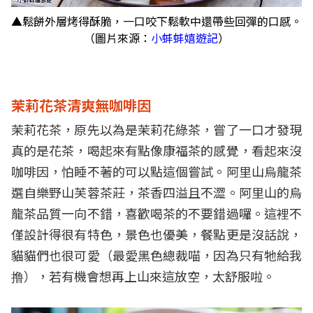
▲鬆餅外層烤得酥脆，一口咬下鬆軟中還帶些回彈的口感。
（圖片來源：
小蚌蚌嬉遊記
）
茉莉花茶清爽無咖啡因
茉莉花茶，原先以為是茉莉花綠茶，嘗了一口才發現
真的是花茶，喝起來有點像康福茶的感覺，看起來沒
咖啡因，怕睡不著的可以點這個嘗試。阿里山烏龍茶
選自樂野山芙蓉茶莊，茶香四溢且不澀。阿里山的烏
龍茶品質一向不錯，喜歡喝茶的不要錯過囉。這裡不
僅設計得很有特色，景色也優美，餐點更是沒話說，
貓貓們也很可愛（最愛黑色總裁喵，因為只有牠給我
撸），若有機會想再上山來這放空，太舒服啦。