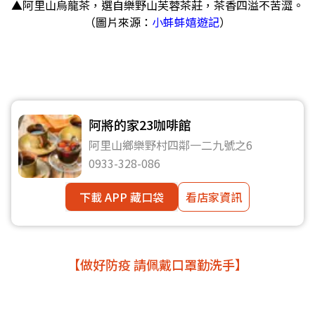
▲阿里山烏龍茶，選自樂野山芙蓉茶莊，茶香四溢不苦澀。
（圖片來源：
小蚌蚌嬉遊記
）
阿將的家23咖啡館
阿里山鄉樂野村四鄰一二九號之6
0933-328-086
下載 APP 藏口袋
看店家資訊
【做好防疫 請佩戴口罩勤洗手】