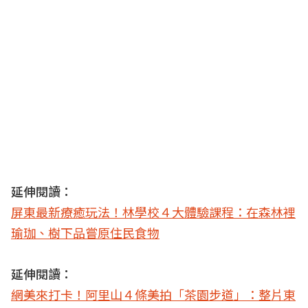
延伸閱讀：
屏東最新療癒玩法！林學校４大體驗課程：在森林裡
瑜珈、樹下品嘗原住民食物
延伸閱讀：
網美來打卡！阿里山４條美拍「茶園步道」：整片東