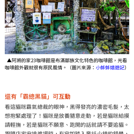
▲阿將的家23咖啡館是布滿鄒族文化特色的咖啡館，光看
咖啡館外觀就很有原民風情。（圖片來源：
小蚌蚌嬉遊記
）
還有「霸總黑貓」可
互動
看這貓咪霸氣總裁的眼神，黑得發亮的濃密毛髮，太
想抱緊處理了！貓咪是放養隨意走動，若是貓咪給摸
請輕撫，若是貓咪不願意、跑開的話就請不要追貓。
跟隨店家安排進場時，有宛如踏入童話小鎮的錯覺，