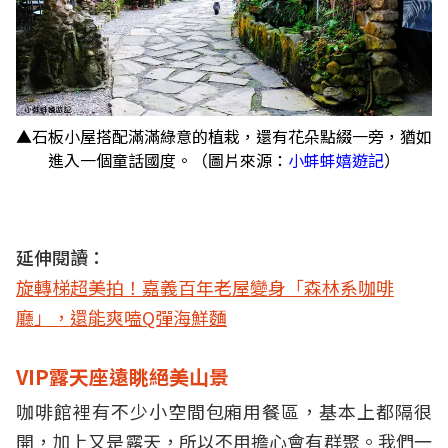
▲石板小屋搭配滿滿綠意的植栽，還有花朵點綴一旁，猶如
進入一個童話國度。（圖片來源：
小蚌蚌嬉遊記
）
延伸閱讀：
旋轉梯超美拍！嘉義百年老屋變身「森林系咖啡
廳」，還能爽嗑Q彈海鮮麵
VIP露天座遠眺絕美山景
咖啡館裡有不少小空間包廂用餐區，基本上都隔很
開，加上又是露天，所以不用擔心會有群聚。我們一