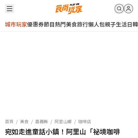
城市玩家
優惠券
節目
熱門
美食
旅行
懶人包
親子
生活
日韓
首頁
/
美食
/
嘉義縣
/
阿里山鄉
/
咖啡店
宛如走進童話小鎮！阿里山「祕境咖啡