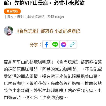
館」先搶VIP山景座，必嘗小米鬆餅
嘉義縣
｜撰文、攝影 小蚌蚌嬉遊記｜整理 ruujer
《食尚玩家》部落客 小蚌蚌嬉遊記
分享：
藏身
阿里山
的
祕境
咖啡廳！《食尚玩家》部落客推薦
的這間原民咖啡館「阿將的家23
咖啡館
」，不僅能感
受滿滿的鄒族風情，還有露天座位能遠眺絕美山景。
店內有咖啡、茉莉花茶、烏龍茶等可選擇，推薦必點
特色小米鬆餅，外酥內軟超唰嘴！貼心提醒大家，出
門遊玩時，也別忘了注意防疫喔～