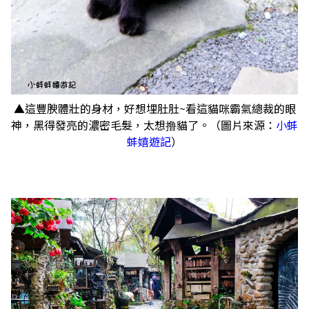
▲這豐腴體壯的身材，好想埋肚肚~看這貓咪霸氣總裁的眼
神，黑得發亮的濃密毛髮，太想撸貓了。（圖片來源：
小蚌
蚌嬉遊記
）