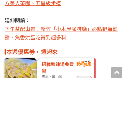
方美人茶園、五星級步道
延伸閱讀：
下午茶配山景！新竹「小木屋咖啡廳」必點野莓煎
餅，焦香烘蛋吃得到超多料
本週優惠券，領起來
招牌酸辣湯免費
喝
高雄・鳳山區
去領取
今鼎手工水餃
指定套餐送串燒
連鎖門市
去領取
柒息地
更多優惠