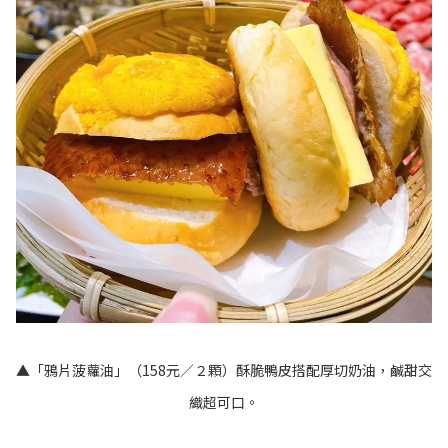
▲「鴉片菠蘿油」（158元／２顆）酥脆鴨皮搭配厚切奶油，鹹甜交
織超可口。