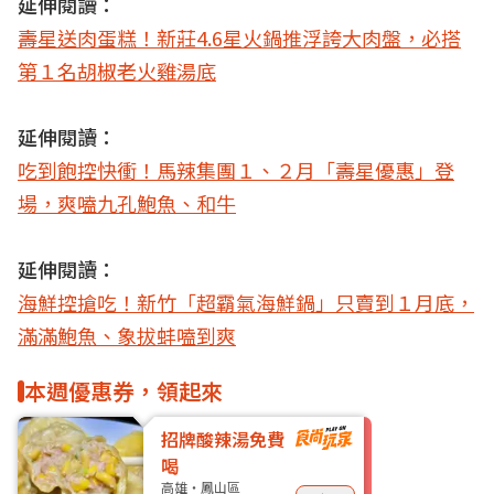
延伸閱讀：
壽星送肉蛋糕！新莊4.6星火鍋推浮誇大肉盤，必搭
第１名胡椒老火雞湯底
延伸閱讀：
吃到飽控快衝！馬辣集團１、２月「壽星優惠」登
場，爽嗑九孔鮑魚、和牛
延伸閱讀：
海鮮控搶吃！新竹「超霸氣海鮮鍋」只賣到１月底，
滿滿鮑魚、象拔蚌嗑到爽
本週優惠券，領起來
招牌酸辣湯免費
喝
高雄・鳳山區