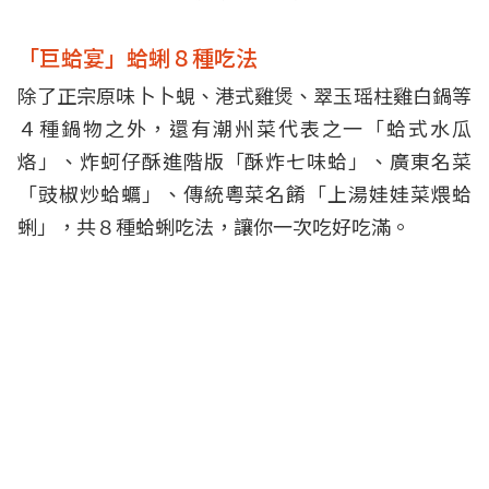
「巨蛤宴」蛤蜊８種吃法
除了正宗原味卜卜蜆、港式雞煲、翠玉瑶柱雞白鍋等
４種鍋物之外，還有潮州菜代表之一「蛤式水瓜
烙」、炸蚵仔酥進階版「酥炸七味蛤」、廣東名菜
「豉椒炒蛤蠣」、傳統粵菜名餚「上湯娃娃菜煨蛤
蜊」，共８種蛤蜊吃法，讓你一次吃好吃滿。