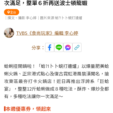
次滿足，整單６折再送波士頓龍蝦
全台
｜撰文、攝影 李心婷｜圖片來源 蛤?!卜卜蜆打邊爐
TVBS《食尚玩家》編輯 李心婷
分享：
蛤蜊
控開鍋啦！「蛤?!卜卜蜆打邊爐」以爆量肥美蛤
蜊火鍋、正宗
港式
點心及復古霓虹港風裝潢聞名，搶
攻東區最夯打卡
火鍋
店！近日再推出浮誇系「巨蛤
宴」，整整12斤蛤蜊做成８種吃法，酥炸、爆炒全都
有，多種吃法讓你一次滿足～
本週優惠券，領起來