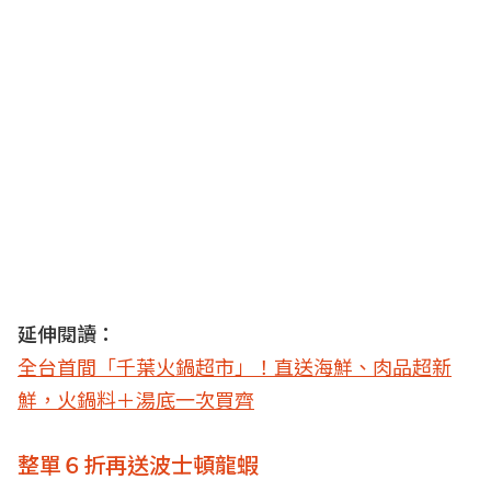
延伸閱讀：
全台首間「千葉火鍋超市」！直送海鮮、肉品超新
鮮，火鍋料＋湯底一次買齊
整單６折再送波士頓龍蝦