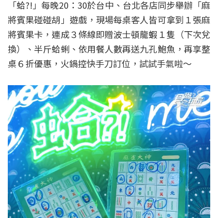
「蛤?!」每晚20：30於台中、台北各店同步舉辦「麻
將賓果碰碰胡」遊戲，現場每桌客人皆可拿到１張麻
將賓果卡，連成３條線即贈波士頓龍蝦１隻（下次兌
換）、半斤蛤蜊、依用餐人數再送九孔鮑魚，再享整
桌６折優惠，火鍋控快手刀訂位，試試手氣啦～