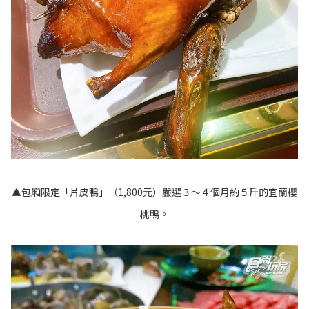
▲包廂限定「片皮鴨」（1,800元）
嚴選３～４個月約５斤的宜蘭櫻
桃鴨。