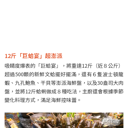
12斤「巨蛤宴」超澎派
吸睛度爆表的「巨蛤宴」，將重達12斤（近８公斤）
超過500顆的新鮮文蛤擺好擺滿，還有６隻波士頓龍
蝦、九孔鮑魚、干貝等澎派海鮮盤，以及30盎司大肉
盤，並將12斤蛤蜊做成８種吃法，主廚還會根據季節
變化料理方式，滿足海鮮控味蕾。