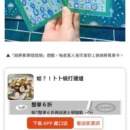
▲「麻將賓果碰碰胡」遊戲，每桌客人皆可拿到１張麻將賓果卡。
蛤？！卜卜蜆打邊爐
整單６折
蛤?!整單６折再送波士頓龍蝦
下載 APP 藏口袋
看店家資訊