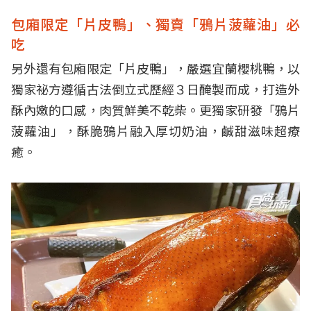
包廂限定「片皮鴨」、獨賣「鴉片菠蘿油」必
吃
另外還有包廂限定「片皮鴨」，嚴選宜蘭櫻桃鴨，以
獨家祕方遵循古法倒立式歷經３日醃製而成，打造外
酥內嫩的口感，肉質鮮美不乾柴。更獨家研發「鴉片
菠蘿油」，酥脆鴉片融入厚切奶油，鹹甜滋味超療
癒。