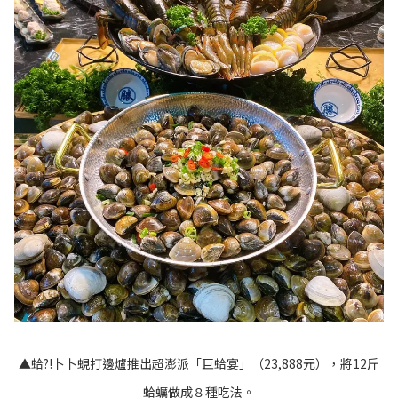
▲蛤?!卜卜蜆打邊爐推出超澎派「巨蛤宴」（23,888元），將12斤
蛤蠣做成８種吃法。