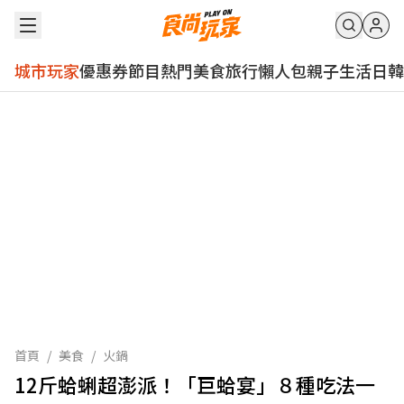
城市玩家
優惠券
節目
熱門
美食
旅行
懶人包
親子
生活
日韓
首頁
/
美食
/
火鍋
12斤蛤蜊超澎派！「巨蛤宴」８種吃法一