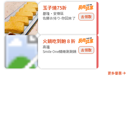
玉子燒75折
基隆・安樂區
去領取
佐藤お帰り-你回來了
火鍋吃到飽８折
高雄
去領取
Smile One精緻涮涮鍋
更多優惠