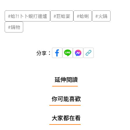
#
蛤?!卜卜蜆打邊爐
#
巨蛤宴
#
蛤蜊
#
火鍋
#
鍋物
分享：
延伸閱讀
你可能喜歡
大家都在看