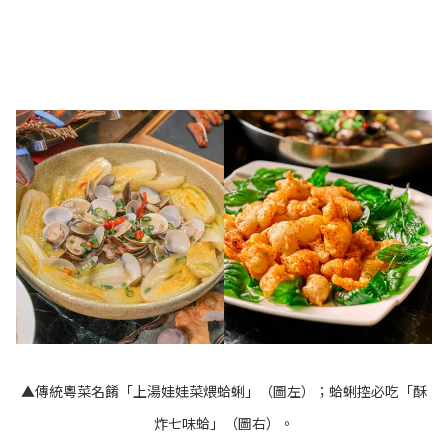
▲傳統粵菜名餚「上湯娃娃菜煨蛤蜊」（圖左）；蛤蜊控必吃「酥
炸七味蛤」（圖右）。