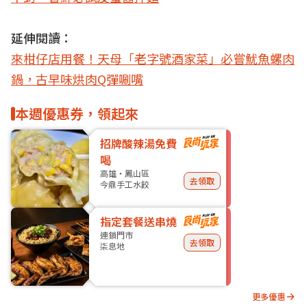
延伸閱讀：
來柑仔店用餐！天母「老字號酒家菜」必嘗魷魚螺肉
鍋，古早味烘肉Q彈唰嘴
本週優惠券，領起來
招牌酸辣湯免費
喝
高雄・鳳山區
去領取
今鼎手工水餃
指定套餐送串燒
連鎖門市
去領取
柒息地
更多優惠