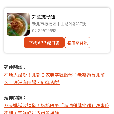
如意擔仔麵
新北市板橋區中山路2段287號
02-89529698
下載 APP 藏口袋
看店家資訊
延伸閱讀：
在地人最愛！北部６家老字號鹹粥：老饕讚台北前
３、漁港海味粥、60年肉粥
延伸閱讀：
冬天進補改這道！板橋限量「麻油雞佛拌麵」晚來吃
不到，嘗鮮必試皮蛋醬拌麵