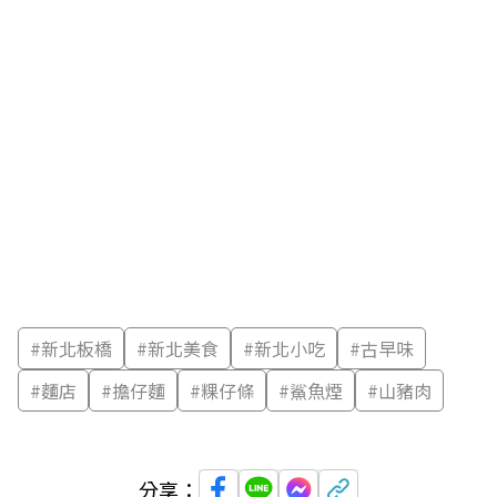
#
新北板橋
#
新北美食
#
新北小吃
#
古早味
#
麵店
#
擔仔麵
#
粿仔條
#
鯊魚煙
#
山豬肉
分享：