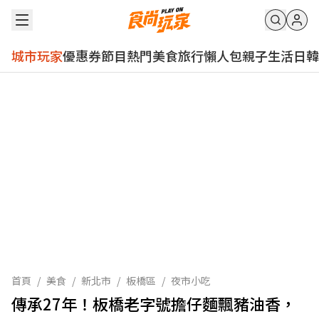
城市玩家
優惠券
節目
熱門
美食
旅行
懶人包
親子
生活
日韓
首頁
/
美食
/
新北市
/
板橋區
/
夜市小吃
傳承27年！板橋老字號擔仔麵飄豬油香，