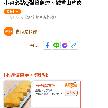
小菜必點Q彈鯊魚煙、鹹香山豬肉
新北市
｜12/8《2天1夜go》節目店家資訊
食尚編輯部
分享：
本週優惠券，領起來
玉子燒75折
基隆・安樂區
去領取
佐藤お帰り-你回來了