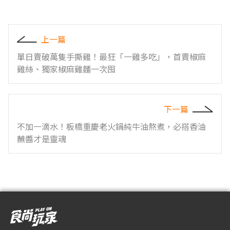
上一篇
單日賣破萬隻手撕雞！最狂「一雞多吃」，首賣椒麻
雞絲、獨家椒麻雞麵一次囤
下一篇
不加一滴水！板橋重慶老火鍋純牛油熬煮，必搭香油
蘸醬才是靈魂