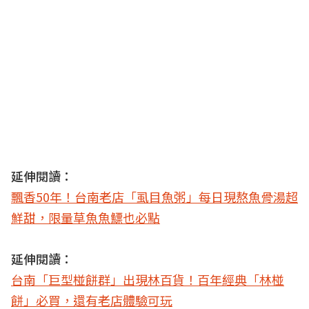
延伸閱讀：
飄香50年！台南老店「虱目魚粥」每日現熬魚骨湯超
鮮甜，限量草魚魚鰾也必點
延伸閱讀：
台南「巨型椪餅群」出現林百貨！百年經典「林椪
餅」必買，還有老店體驗可玩