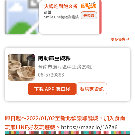
火鍋吃到飽８折
高雄
去領取
Smile One精緻涮涮鍋
更多優惠
阿助麻豆碗粿
台南市麻豆區中正路29號
06-5720883
下載 APP 藏口袋
看店家資訊
即日起～2022/01/02至新北歡樂耶誕城，加入食尚
玩家LINE好友玩遊戲 >
https://maac.io/1AZa6