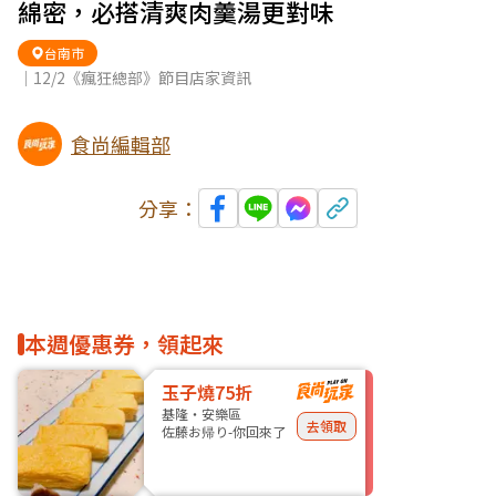
綿密，必搭清爽肉羹湯更對味
台南市
｜12/2《瘋狂總部》節目店家資訊
食尚編輯部
分享：
本週優惠券，領起來
玉子燒75折
基隆・安樂區
去領取
佐藤お帰り-你回來了