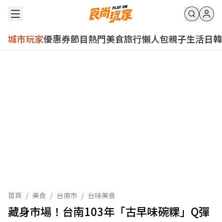
城市玩家
優惠券
節目
熱門
美食
旅行
懶人包
親子
生活
日韓
首頁
/
美食
/
台南市
/
台味美食
藏身市場！台南103年「古早味碗粿」Q彈