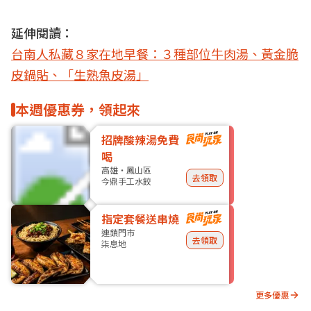
延伸閱讀：
台南人私藏８家在地早餐：３種部位牛肉湯、黃金脆
皮鍋貼、「生熟魚皮湯」
本週優惠券，領起來
招牌酸辣湯免費
喝
高雄・鳳山區
去領取
今鼎手工水餃
指定套餐送串燒
連鎖門市
去領取
柒息地
更多優惠