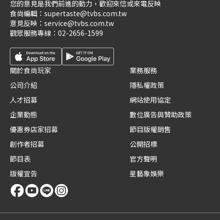
您的意見是我們前進的動力，歡迎來信或來電反映
食尚編輯：
supertaste@tvbs.com.tw
意見反映：
service@tvbs.com.tw
觀眾服務專線：
02-2656-1599
關於食尚玩家
業務服務
公司介紹
隱私權政策
人才招募
網站使用協定
企業動態
數位廣告與贊助政策
優惠券店家招募
節目版權銷售
創作者招募
公開招標
節目表
官方聲明
版權宣告
星藝象娛樂