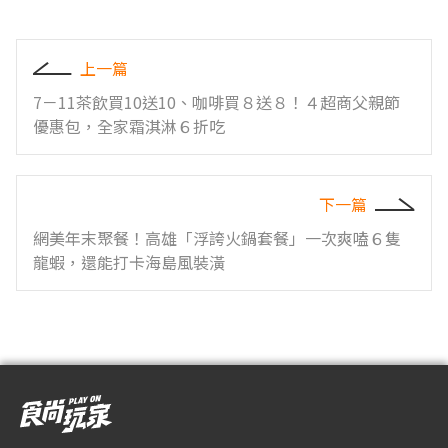
上一篇
7－11茶飲買10送10、咖啡買８送８！４超商父親節
優惠包，全家霜淇淋６折吃
下一篇
網美年末聚餐！高雄「浮誇火鍋套餐」一次爽嗑６隻
龍蝦，還能打卡海島風裝潢