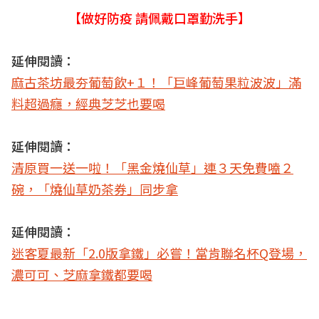
【做好防疫 請佩戴口罩勤洗手】
延伸閱讀：
麻古茶坊最夯葡萄飲+１！「巨峰葡萄果粒波波」滿
料超過癮，經典芝芝也要喝
延伸閱讀：
清原買一送一啦！「黑金燒仙草」連３天免費嗑２
碗，「燒仙草奶茶券」同步拿
延伸閱讀：
迷客夏最新「2.0版拿鐵」必嘗！當肯聯名杯Q登場，
濃可可、芝麻拿鐵都要喝