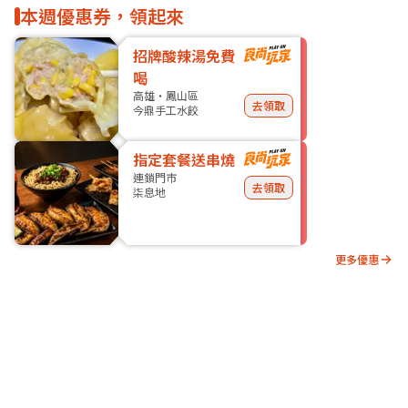
本週優惠券，領起來
招牌酸辣湯免費
喝
高雄・鳳山區
去領取
今鼎手工水餃
指定套餐送串燒
連鎖門市
去領取
柒息地
更多優惠