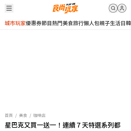
城市玩家
優惠券
節目
熱門
美食
旅行
懶人包
親子
生活
日韓
首頁
/
美食
/
咖啡店
星巴克又買一送一！連續７天特選系列都