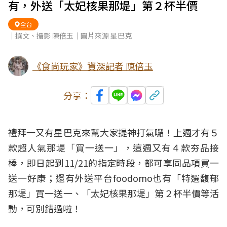
有，外送「太妃核果那堤」第２杯半價
全台
｜撰文、攝影 陳倍玉｜圖片來源 星巴克
《食尚玩家》資深記者 陳倍玉
分享：
禮拜一又有
星巴克
來幫大家提神打氣囉！上週才有５
款超人氣
那堤
「買一送一」，這週又有４款夯品接
棒，即日起到11/21的指定時段，都可享同品項買一
送一好康；還有外送平台foodomo也有「特選馥郁
那堤」買一送一、「
太妃核果那堤
」第２杯半價等活
動，可別錯過啦！