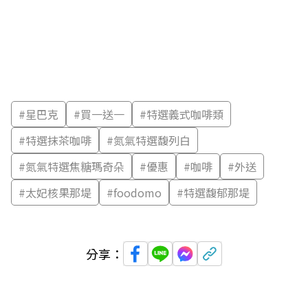
#
星巴克
#
買一送一
#
特選義式咖啡類
#
特選抹茶咖啡
#
氮氣特選馥列白
#
氮氣特選焦糖瑪奇朵
#
優惠
#
咖啡
#
外送
#
太妃核果那堤
#
foodomo
#
特選馥郁那堤
分享：