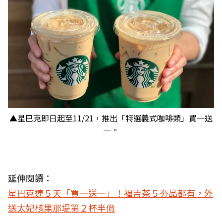
▲星巴克即日起至11/21，推出「特選義式咖啡類」買一送
一。
延伸閱讀：
星巴克連５天「買一送一」！福吉茶５夯品都有，外
送太妃核果那堤第２杯半價