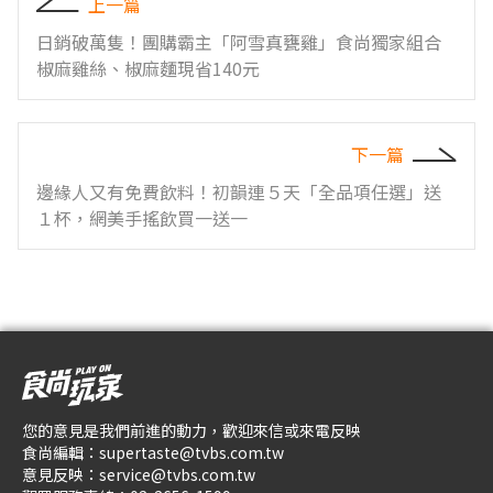
上一篇
日銷破萬隻！團購霸主「阿雪真甕雞」食尚獨家組合
椒麻雞絲、椒麻麵現省140元
下一篇
邊緣人又有免費飲料！初韻連５天「全品項任選」送
１杯，網美手搖飲買一送一
您的意見是我們前進的動力，歡迎來信或來電反映
食尚編輯：
supertaste@tvbs.com.tw
意見反映：
service@tvbs.com.tw