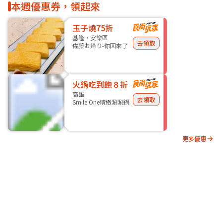
本週優惠券，領起來
玉子燒75折
基隆・安樂區
去領取
佐藤お帰り-你回來了
火鍋吃到飽８折
高雄
去領取
Smile One精緻涮涮鍋
更多優惠