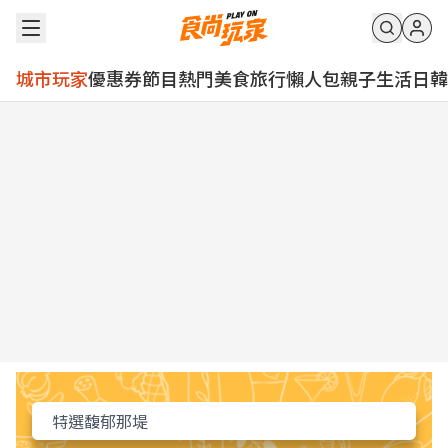
城市玩家
優惠券
節目
熱門
美食
旅行
懶人包
親子
生活
日韓