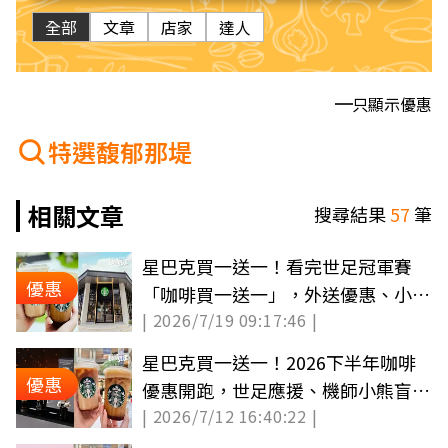
全部
文章
店家
達人
只顯示優惠
特選馥郁那堤
相關文章
搜尋結果
57
筆
星巴克買一送一！看完世足冠軍賽
優惠
「咖啡買一送一」，外送優惠、小熊
| 2026/7/19 09:17:46 |
盲盒整理
星巴克買一送一！2026下半年咖啡
優惠
優惠開跑，世足應援、機師小熊盲盒
| 2026/7/12 16:40:22 |
一次收