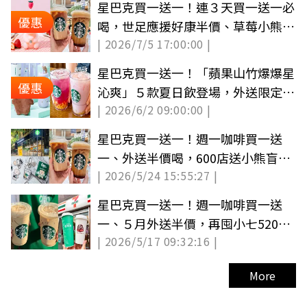
星巴克買一送一！連３天買一送一必
優惠
喝，世足應援好康半價、草莓小熊杯
| 2026/7/5 17:00:00 |
開賣
星巴克買一送一！「蘋果山竹爆爆星
優惠
沁爽」５款夏日飲登場，外送限定
| 2026/6/2 09:00:00 |
款、樹懶周邊
星巴克買一送一！週一咖啡買一送
一、外送半價喝，600店送小熊盲盒
| 2026/5/24 15:55:27 |
吊飾
星巴克買一送一！週一咖啡買一送
一、５月外送半價，再囤小七520優
| 2026/5/17 09:32:16 |
惠組
More