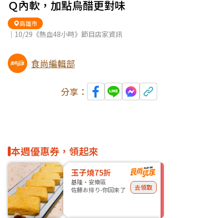
Ｑ內軟，加點烏醋更對味
高雄市
｜10/29《熱血48小時》節目店家資訊
食尚編輯部
分享：
本週優惠券，領起來
玉子燒75折
基隆・安樂區
去領取
佐藤お帰り-你回來了