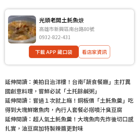
光頭老闆土魠魚焿
高雄市新興區南台路80號
0932-822-431
下載 APP 藏口袋
看店家資訊
延伸閱讀：
美拍日治洋樓！台南｢蔬食餐廳」主打異
國創意料理，嘗鮮必試「土托餘鹹粥」
延伸閱讀：
嘗過１次就上癮！銅板價「土魠魚羹」吃
得到大塊鮮嫩魚肉，內行人套餐必搭噴汁臭豆腐
延伸閱讀：
超人氣土魠魚羹！大塊魚肉先炸後切口感
扎實，油豆腐加特製辣醬更對味