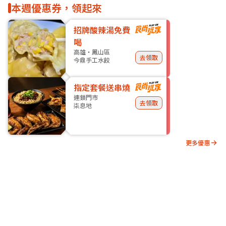
本週優惠券，領起來
招牌酸辣湯免費
喝
高雄・鳳山區
去領取
今鼎手工水餃
指定套餐送串燒
連鎖門市
去領取
柒息地
更多優惠