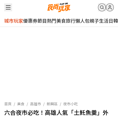
城市玩家
優惠券
節目
熱門
美食
旅行
懶人包
親子
生活
日韓
首頁
/
美食
/
高雄市
/
新興區
/
夜市小吃
六合夜市必吃！高雄人氣「土魠魚羹」外