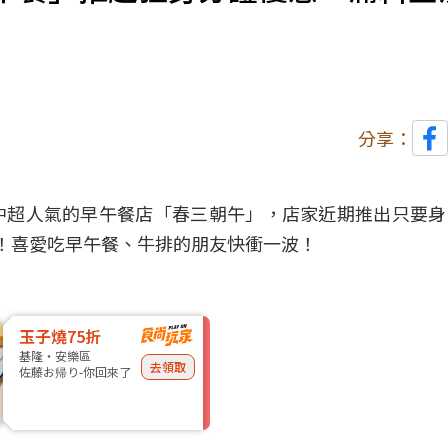
分享：
中
超人氣的
早午餐
店「春三朝午」，店家近期推出只要身
唷！喜愛吃早午餐、牛排的朋友快衝一波！
玉子燒75折
基隆・安樂區
去領取
佐藤お帰り-你回來了