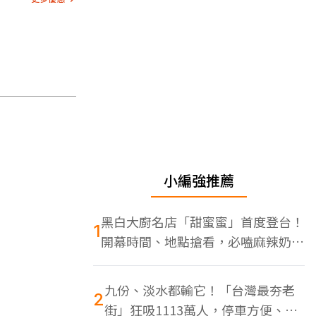
小編強推薦
黑白大廚名店「甜蜜蜜」首度登台！
1
開幕時間、地點搶看，必嗑麻辣奶油
蝦
九份、淡水都輸它！「台灣最夯老
2
街」狂吸1113萬人，停車方便、特