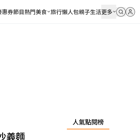
優惠券
節目
熱門
美食
旅行
懶人包
親子
生活
更多
人氣點閱榜
沙義麵