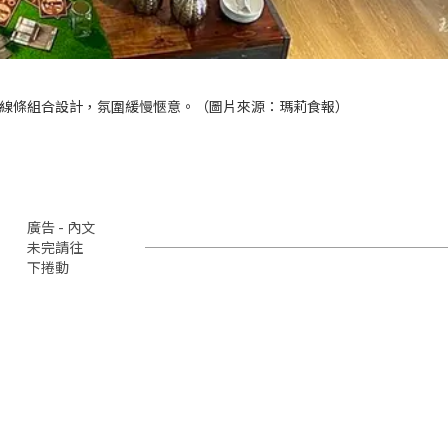
線條組合設計，氛圍緩慢愜意。（圖片來源：
瑪莉食報
）
廣告 - 內文
未完請往
下捲動