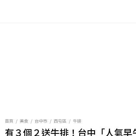
首頁
/
美食
/
台中市
/
西屯區
/
牛排
有３個２送牛排！台中「人氣早