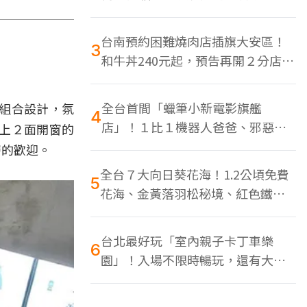
色美食多
台南預約困難燒肉店插旗大安區！
3
和牛丼240元起，預告再開２分店、
地點曝光
全台首間「蠟筆小新電影旗艦
組合設計，氛
4
店」！１比１機器人爸爸、邪惡正
上２面開窗的
男，百款周邊買翻
層的歡迎。
全台７大向日葵花海！1.2公頃免費
5
花海、金黃落羽松秘境、紅色鐵橋
同框
台北最好玩「室內親子卡丁車樂
6
園」！入場不限時暢玩，還有大螢
幕Switch遊戲區