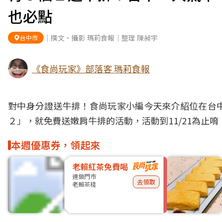
也必點
｜撰文、攝影 瑪莉食報｜整理 陳昶宇
台中市
《食尚玩家》部落客 瑪莉食報
對中身分證送
牛排
！食尚玩家小編今天來介紹位在
台
２」，就免費送嫩肩牛排的活動，活動到11/21為止
本週優惠券，領起來
老賴紅茶免費喝
連鎖門市
去領取
老賴茶棧