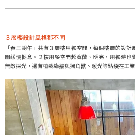
３層樓設計風格都不同
「春三朝午」共有３層樓用餐空間，每個樓層的設計
圍緩慢愜意。２樓用餐空間超寬敞、明亮，用餐時也
無敵採光，還有植栽綠牆與獨角獸、暖光等點綴在工業