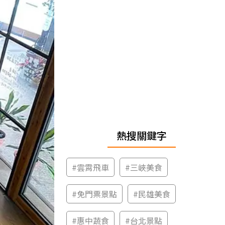
熱搜關鍵字
#
雲霄飛車
#
三峽美食
#
免門票景點
#
民雄美食
#
惠中蔬食
#
台北景點