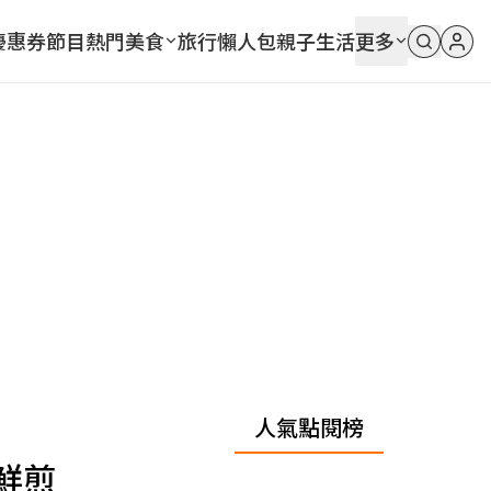
優惠券
節目
熱門
美食
旅行
懶人包
親子
生活
更多
人氣點閱榜
鮮煎