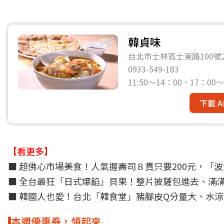
韓貞味
台北市士林區士東路100號
0933-549-183
11:50～14：00、17：0
下載 A
【看更多】
■
超佛心市場美食！人氣握壽司８貫只要200元，「
■
全台最狂「日式爆餡」貝果！整片披薩包進去、滿滿
■
韓國人也愛！台北「韓食堂」豬腳皮Q分量大、水
本週優惠券，領起來