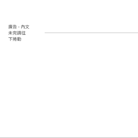
廣告 - 內文
未完請往
下捲動