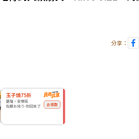
分享：
玉子燒75折
基隆・安樂區
去領取
佐藤お帰り-你回來了