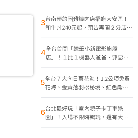
色美食多
台南預約困難燒肉店插旗大安區！
3
和牛丼240元起，預告再開２分店、
地點曝光
全台首間「蠟筆小新電影旗艦
4
店」！１比１機器人爸爸、邪惡正
男，百款周邊買翻
全台７大向日葵花海！1.2公頃免費
5
花海、金黃落羽松秘境、紅色鐵橋
同框
台北最好玩「室內親子卡丁車樂
6
園」！入場不限時暢玩，還有大螢
幕Switch遊戲區