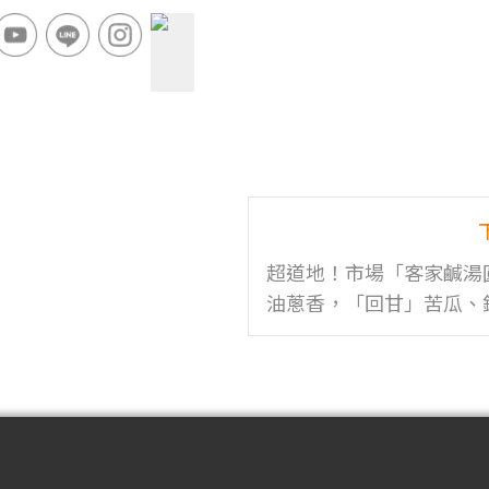
超道地！市場「客家鹹湯
油蔥香，「回甘」苦瓜、
必點