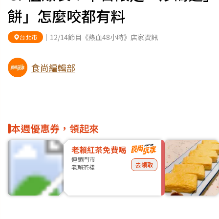
餅」怎麼咬都有料
｜12/14節目《熱血48小時》店家資訊
台北市
食尚編輯部
本週優惠券，領起來
老賴紅茶免費喝
連鎖門市
去領取
老賴茶棧