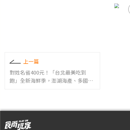
上一篇
對姓名省400元！「台北最美吃到
飽」全新海鮮季，澎湖海產、多國料
理無限吃