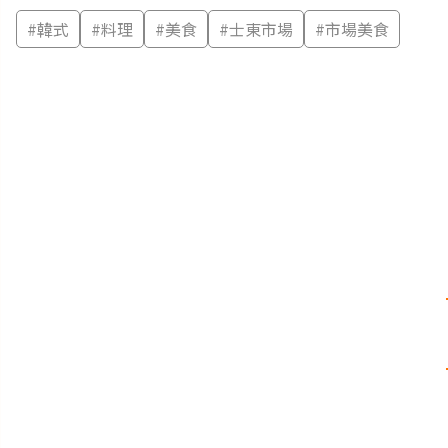
#
韓式
#
料理
#
美食
#
士東市場
#
市場美食