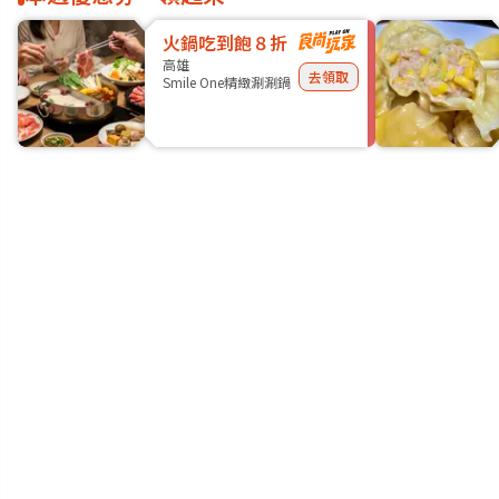
火鍋吃到飽８折
高雄
去領取
Smile One精緻涮涮鍋