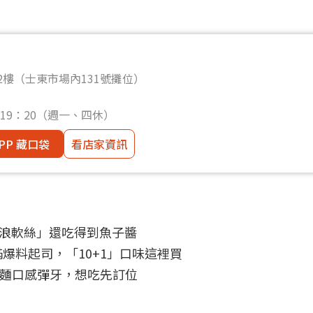
2樓（士東市場內131號攤位）
0～19：20（週一、四休）
PP 藏口袋
看店家資訊
波浪軟絲」還吃得到魚子醬
爆料起司，「10+1」口味這裡買
涼麵口感彈牙，想吃先訂位