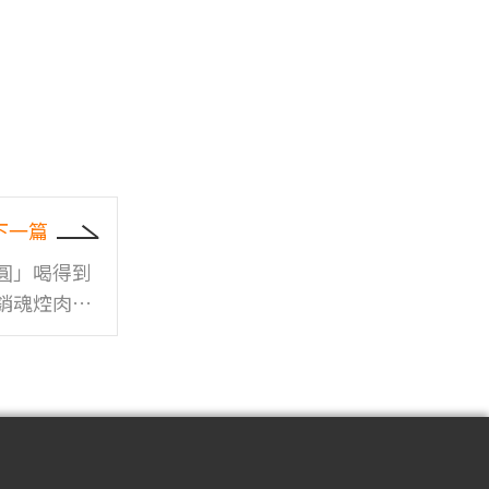
下一篇
圓」喝得到
銷魂焢肉也