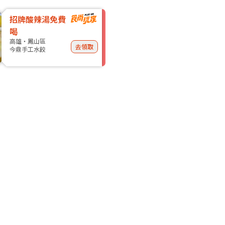
招牌酸辣湯免費
喝
高雄・鳳山區
去領取
今鼎手工水餃