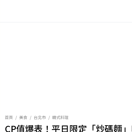
首頁
/
美食
/
台北市
/
韓式料理
CP值爆表！平日限定「炒碼麵」吃