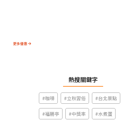
更多優惠
熱搜關鍵字
#
咖啡
#
立秋習俗
#
台北景點
#
福勝亭
#
中獎率
#
水煮蛋