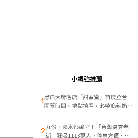
小編強推薦
黑白大廚名店「甜蜜蜜」首度登台！
1
開幕時間、地點搶看，必嗑麻辣奶油
蝦
九份、淡水都輸它！「台灣最夯老
2
街」狂吸1113萬人，停車方便、特