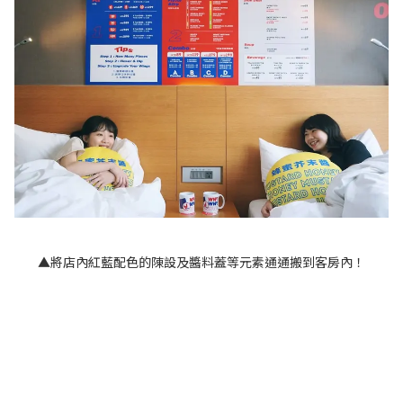
▲將店內紅藍配色的陳設及醬料蓋等元素通通搬到客房內！