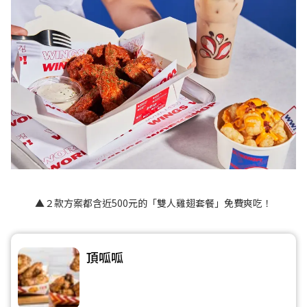
▲２款方案都含近500元的「雙人雞翅套餐」免費爽吃！
頂呱呱