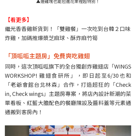
▲連雞塊也能包進花束裡超特別！
【看更多】
繼光香香雞新貨到！「雙雞餐」一次吃到台韓２口味
炸雞，加碼推爆漿芝麻球、酥炸麻竹筍
「頂呱呱主題房」免費爽吃雞翅
同時，這次頂呱呱旗下的全台獨創炸雞翅店「WINGS
WORKSHOP! 雞翅食研所」，即日起至6/30也和
「老爺會館台北林森」合作，打造超狂的「Check
in, Check wings」主題房專案，將店內設計新潮的菜
單看板、紅藍大膽配色的餐廳陳設及醬料蓋等元素通
通搬到客房內！