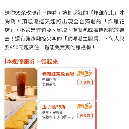
送你99朵玫瑰花不夠看，這把超狂的「炸雞花束」才
夠嗨！
頂呱呱
這天起將出現全台獨創的「炸雞花
店」，不管是炸雞腿、雞塊、呱呱包或薯條都能放進
去！還有讓炸雞控尖叫的「頂呱呱主題房」，每人只
要950元起爽住，還能免費爽吃雞翅餐！
本週優惠券，領起來
老賴紅茶免費喝
連鎖門市
去領取
老賴茶棧
玉子燒75折
基隆・安樂區
去領取
佐藤お帰り-你回來了