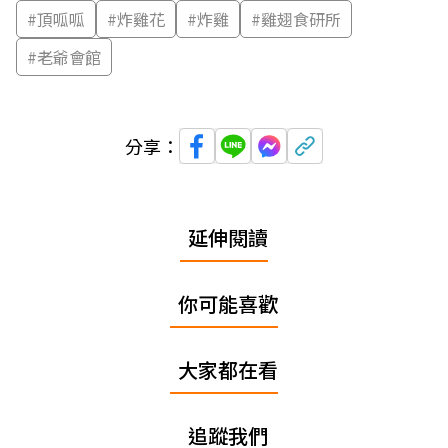
#
頂呱呱
#
炸雞花
#
炸雞
#
雞翅食研所
#
老爺會館
分享：
延伸閱讀
你可能喜歡
大家都在看
追蹤我們