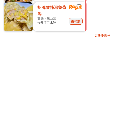
招牌酸辣湯免費
喝
高雄・鳳山區
去領取
今鼎手工水餃
更多優惠