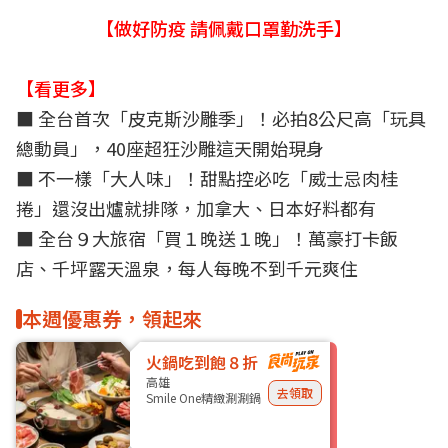
【做好防疫 請佩戴口罩勤洗手】
【看更多】
■
全台首次「皮克斯沙雕季」！必拍8公尺高「玩具
總動員」，40座超狂沙雕這天開始現身
■
不一樣「大人味」！甜點控必吃「威士忌肉桂
捲」還沒出爐就排隊，加拿大、日本好料都有
■
全台９大旅宿「買１晚送１晚」！萬豪打卡飯
店、千坪露天溫泉，每人每晚不到千元爽住
本週優惠券，領起來
火鍋吃到飽８折
高雄
去領取
Smile One精緻涮涮鍋