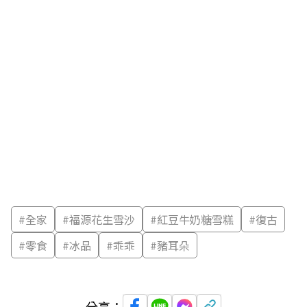
#
全家
#
福源花生雪沙
#
紅豆牛奶糖雪糕
#
復古
#
零食
#
冰品
#
乖乖
#
豬耳朵
分享：