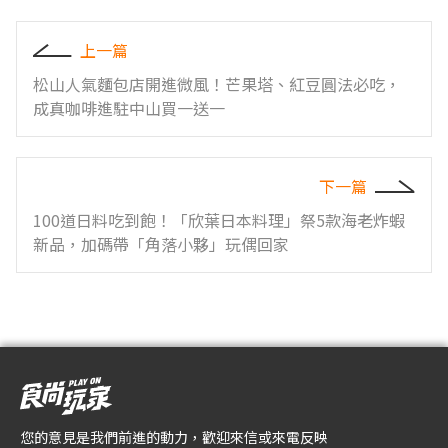
上一篇
松山人氣麵包店開進微風！芒果塔、紅豆圓法必吃，
成真咖啡進駐中山買一送一
下一篇
100道日料吃到飽！「欣葉日本料理」祭5款海老炸蝦
新品，加碼帶「角落小夥」玩偶回家
您的意見是我們前進的動力，歡迎來信或來電反映