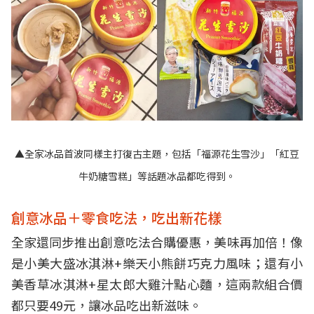
▲全家冰品首波同樣主打復古主題，包括「福源花生雪沙」「紅豆
牛奶糖雪糕」等話題冰品都吃得到。
創意冰品＋零食吃法，吃出新花樣
全家還同步推出創意吃法合購優惠，美味再加倍！像
是小美大盛冰淇淋+樂天小熊餅巧克力風味；還有小
美香草冰淇淋+星太郎大雞汁點心麵，這兩款組合價
都只要49元，讓冰品吃出新滋味。