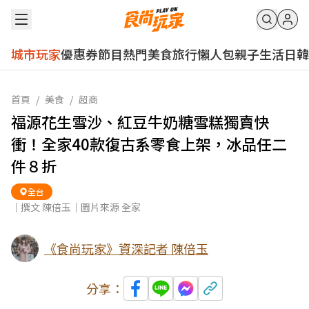
城市玩家
優惠券
節目
熱門
美食
旅行
懶人包
親子
生活
日韓
首頁
/
美食
/
超商
福源花生雪沙、紅豆牛奶糖雪糕獨賣快
衝！全家40款復古系零食上架，冰品任二
件８折
全台
｜撰文 陳倍玉｜圖片來源 全家
《食尚玩家》資深記者 陳倍玉
分享：