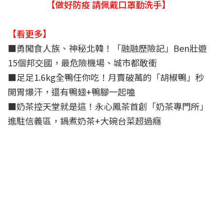
【做好防疫 請佩戴口罩勤洗手】
【看更多】
■勇闖食人族、神秘北韓！「融融歷險記」Ben壯遊
15個邦交國，最危險機場、城市都敢衝
■
足足1.6kg全鴨任你吃！月賣破萬的「胡椒鴨」秒
開胃爆汗，還有鴨翅+鴨腳一起嗑
■
奶茶控天堂就是這！永心鳳茶首創「奶茶專門所」
進駐信義區，鍋煮奶茶+大碗台菜超過癮