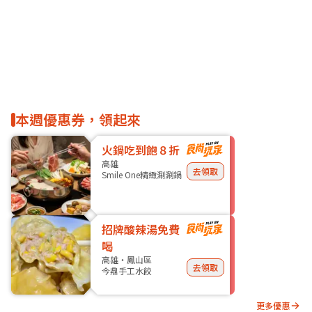
本週優惠券，領起來
火鍋吃到飽８折
高雄
去領取
Smile One精緻涮涮鍋
招牌酸辣湯免費
喝
高雄・鳳山區
去領取
今鼎手工水餃
更多優惠