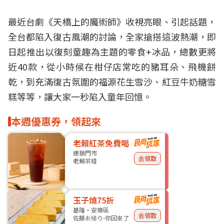
最近台劇《天橋上的魔術師》收視亮眼、引起話題，
全台都陷入復古風潮的討論，全家搶搭這波熱潮，即
日起推出以復刻童趣為主題的零食+
冰品
，總數更將
近40款，從小時候在柑仔店常吃的豬耳朵、飛機餅
乾，到充滿復古氛圍的福源花生雪沙、紅豆牛奶糖雪
糕等等，讓大家一秒陷入童年回憶。
本週優惠券，領起來
老賴紅茶免費喝
連鎖門市
去領取
老賴茶棧
玉子燒75折
基隆・安樂區
去領取
佐藤お帰り-你回來了