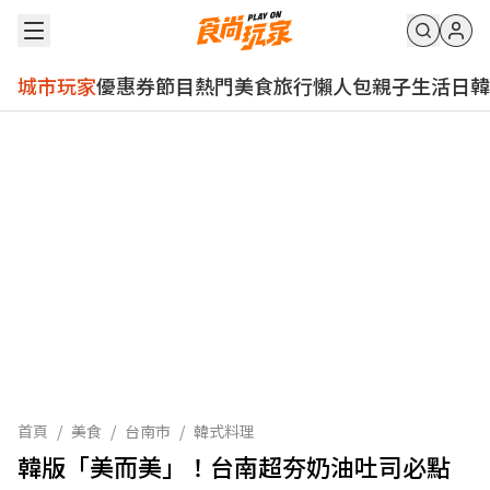
城市玩家
優惠券
節目
熱門
美食
旅行
懶人包
親子
生活
日韓
首頁
/
美食
/
台南市
/
韓式料理
韓版「美而美」！台南超夯奶油吐司必點