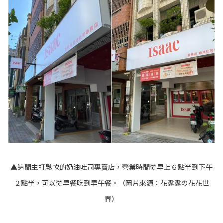
▲這間主打鬆軟的奶油吐司專賣店，營業時間從早上６點半到下午
２點半，可以從早餐吃到早午餐。（圖片來源：
花露露の花花世
界
）