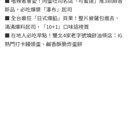
■
嗜辣者會愛！肉蛋吐司名店「可蜜達」推3款麻香
新品，必吃爆漿「瀑布」起司
■
全台最狂「日式爆餡」貝果！整片披薩包進去、
滿滿爆料起司，「10+1」口味這裡買
■
在地人必吃早點！雙北4家老字號燒餅油條店：IG
熱門打卡饅頭蛋、鹹香酥脆炸蛋餅