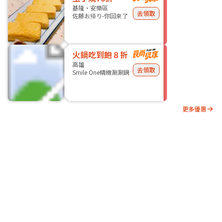
基隆・安樂區
去領取
佐藤お帰り-你回來了
火鍋吃到飽８折
高雄
去領取
Smile One精緻涮涮鍋
更多優惠