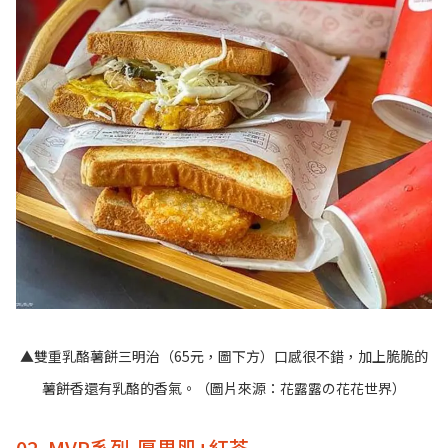
▲雙重乳酪薯餅三明治（65元，圖下方）口感很不錯，加上脆脆的
薯餅香還有乳酪的香氣。（圖片來源：
花露露の花花世界
）
02. MVP系列-厚里肌+紅茶