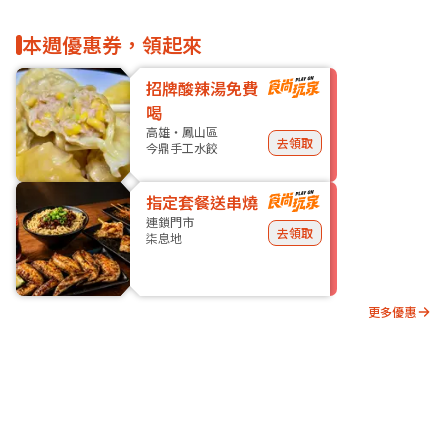
本週優惠券，領起來
招牌酸辣湯免費
喝
高雄・鳳山區
去領取
今鼎手工水餃
指定套餐送串燒
連鎖門市
去領取
柒息地
更多優惠