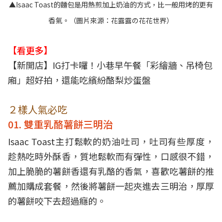
▲Isaac Toast的麵包是用熱煎加上奶油的方式，比一般用烤的更有
香氣。（圖片來源：
花露露の花花世界
）
【看更多】
【新開店】IG打卡囉！小巷早午餐「彩繪牆、吊椅包
廂」超好拍，還能吃繽紛酪梨炒蛋盤
２樣人氣必吃
01. 雙重乳酪薯餅三明治
Isaac Toast主打鬆軟的奶油吐司，吐司有些厚度，
趁熱吃時外酥香，質地鬆軟而有彈性，口感很不錯，
加上脆脆的薯餅香還有乳酪的香氣，喜歡吃薯餅的推
薦加購成套餐，然後將薯餅一起夾進去三明治，厚厚
的薯餅咬下去超過癮的。