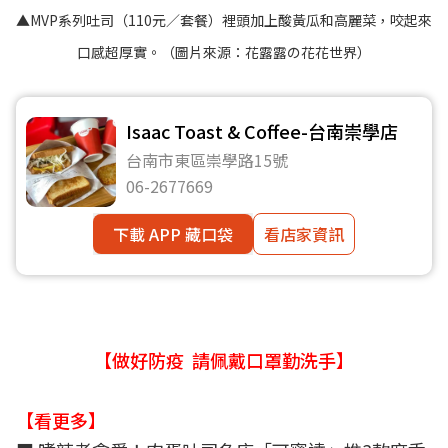
▲MVP系列吐司（110元／套餐）裡頭加上酸黃瓜和高麗菜，咬起來
口感超厚實。（圖片來源：
花露露の花花世界
）
Isaac Toast & Coffee-台南崇學店
台南市東區崇學路15號
06-2677669
下載 APP 藏口袋
看店家資訊
【做好防疫 請佩戴口罩勤洗手】
【看更多】