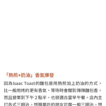
「熱煎+奶油」香氣爆發
因為Isaac Toast的麵包是用熱煎加上奶油的方式，
比一般用烤的更有香氣，等待時會聞到陣陣麵包香，
而且營業到下午２點半，也很適合當早午餐。店內主
打各式三明治，想簡單吃的朋友可選一般三明治，想