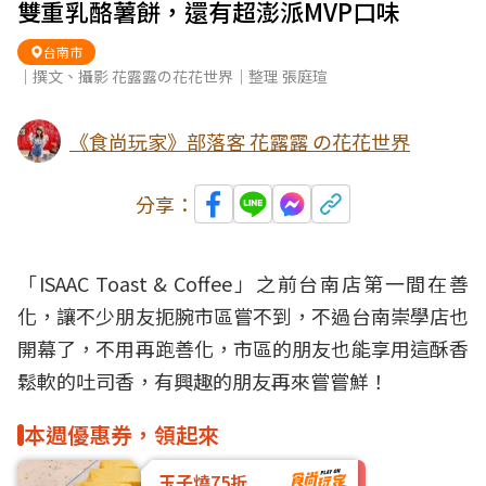
雙重乳酪薯餅，還有超澎派MVP口味
台南市
｜撰文、攝影 花露露の花花世界｜整理 張庭瑄
《食尚玩家》部落客 花露露 の花花世界
分享：
「
ISAAC
Toast & Coffee」之前
台南
店第一間在善
化，讓不少朋友扼腕市區嘗不到，不過台南崇學店也
開幕了，不用再跑善化，市區的朋友也能享用這酥香
鬆軟的
吐司香
，有興趣的朋友再來嘗嘗鮮！
本週優惠券，領起來
玉子燒75折