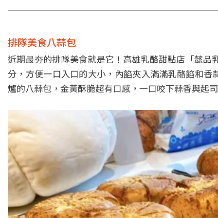
排隊美食八蒜包
近期最夯的排隊美食就是它！高雄乳酪甜點店「懿品乳
分，方便一口入口的大小，內餡夾入滿滿乳酪餡和香
爐的八蒜包，金黃酥脆超有口感，一口咬下蒜香與起司