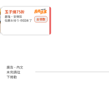
玉子燒75折
基隆・安樂區
去領取
佐藤お帰り-你回來了
廣告 - 內文
未完請往
下捲動