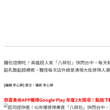
麵包
控開吃！高雄超人氣「八蒜包」快閃台中，每天
餡乳酪餡超療癒，難怪每次店外總是湧現大批排隊人潮
[編輯 李心婷] 撰文、攝影 李心婷
恭喜食尚APP獲得Google Play 年度2大獎項！
點我下