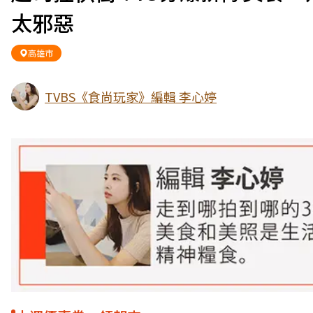
太邪惡
高雄市
TVBS《食尚玩家》編輯 李心婷