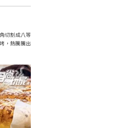
度角切割成八等
烤，熱騰騰出