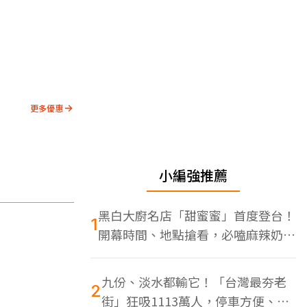
更多優惠
小編強推薦
黑白大廚名店「甜蜜蜜」首度登台！
1
開幕時間、地點搶看，必嗑麻辣奶油
蝦
九份、淡水都輸它！「台灣最夯老
2
街」狂吸1113萬人，停車方便、特