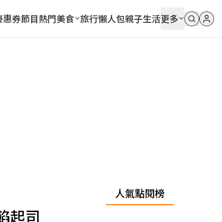
優惠券
節目
熱門
美食
旅行
懶人包
親子
生活
更多
人氣點閱榜
餡起司