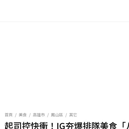
首頁
/
美食
/
高雄市
/
鳳山區
/
其它
起司控快衝！IG夯爆排隊美食