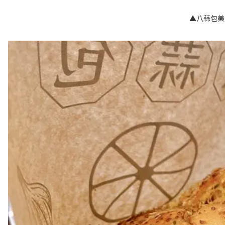
▲八蒜包美