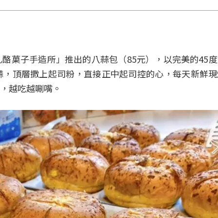
酪菓子手造所」推出的八蒜包（85元），以完美的45
蒜，頂層撒上起司粉，直接正中起司控的心，每天新鮮現
，越吃越唰嘴。