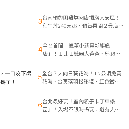
色美食多
台南預約困難燒肉店插旗大安區！
3
和牛丼240元起，預告再開２分店、
地點曝光
全台首間「蠟筆小新電影旗艦
4
店」！１比１機器人爸爸、邪惡正
男，百款周邊買翻
，一口咬下爆
全台７大向日葵花海！1.2公頃免費
5
花海、金黃落羽松秘境、紅色鐵橋
掰掰了！
同框
台北最好玩「室內親子卡丁車樂
6
園」！入場不限時暢玩，還有大螢
幕Switch遊戲區