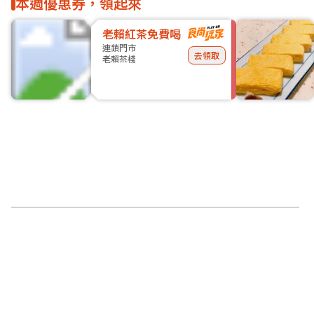
本週優惠券，領起來
老賴紅茶免費喝
連鎖門市
去領取
老賴茶棧