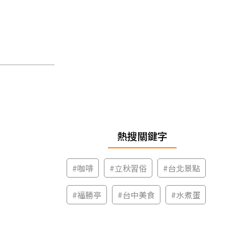
熱搜關鍵字
#
咖啡
#
立秋習俗
#
台北景點
#
福勝亭
#
台中美食
#
水煮蛋