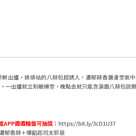
新鮮出爐，排排站的八蒜包超誘人，濃郁蒜香瀰漫空氣中
，一出爐就立刻被掃空，晚點去就只能含淚跟八蒜包說
載APP週週輪盤可抽獎：
https://bit.ly/3cD1U37