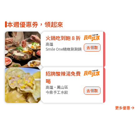
本週優惠券，領起來
火鍋吃到飽８折
高雄
去領取
Smile One精緻涮涮鍋
招牌酸辣湯免費
喝
高雄・鳳山區
去領取
今鼎手工水餃
更多優惠