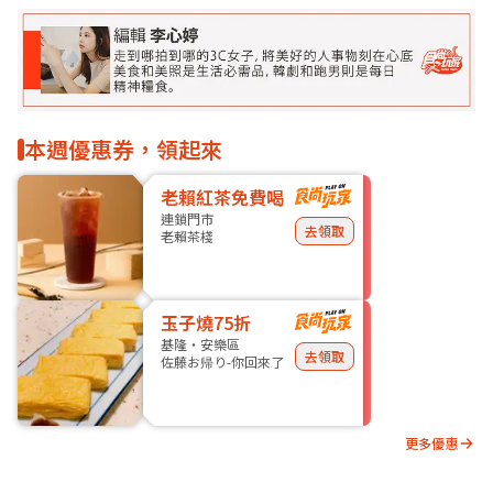
本週優惠券，領起來
老賴紅茶免費喝
連鎖門市
去領取
老賴茶棧
玉子燒75折
基隆・安樂區
去領取
佐藤お帰り-你回來了
更多優惠