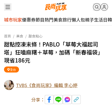
城市玩家
優惠券
節目
熱門
美食
旅行
懶人包
親子
生活
日韓
首頁
/
美食
/
甜食點心
甜點控凍末條！PABLO「草莓大福起司
塔」狂嗑麻糬＋草莓，加碼「新春福袋」
現省186元
全台
TVBS《食尚玩家》編輯 李心婷
分享：