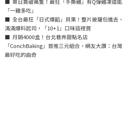
■
單日賣破萬隻！最狂「手撕雞」有Q彈雞凍還能
「一雞多吃」
■
全台最狂「日式爆餡」貝果！整片披薩包進去、
滿滿爆料起司，「10+1」口味這裡買
■
月銷4000盒！台北巷弄甜點名店
「ConchBaking」首推三元組合，網友大讚：台灣
最好吃的曲奇