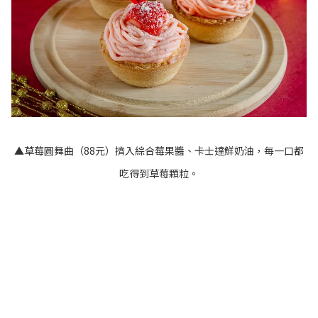
▲草莓圓舞曲（88元）擠入綜合莓果醬、卡士達鮮奶油，每一口都
吃得到草莓顆粒。