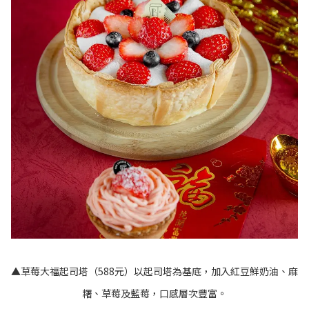
▲草莓大福起司塔（588元）以起司塔為基底，加入紅豆鮮奶油、麻
糬、草莓及藍莓，口感層次豐富。