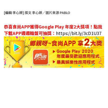
[編輯 李心婷] 撰文 李心婷／圖片來源 PABLO
恭喜食尚APP獲得Google Play 年度2大獎項！
點我
下載APP週週輪盤可抽獎：
https://bit.ly/3cD1U37