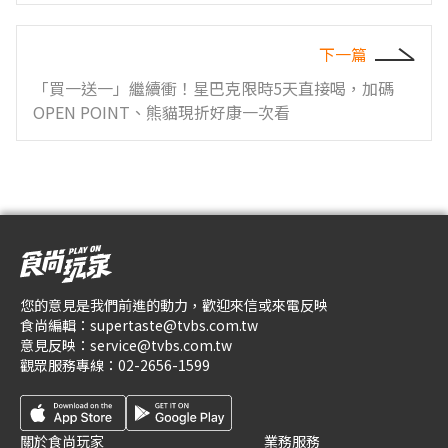
下一篇
「買一送一」繼續衝！星巴克限時5天直接喝，加碼
OPEN POINT、熊貓現折好康一次看
您的意見是我們前進的動力，歡迎來信或來電反映
食尚編輯：
supertaste@tvbs.com.tw
意見反映：
service@tvbs.com.tw
觀眾服務專線：
02-2656-1599
關於食尚玩家
業務服務