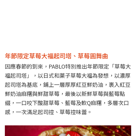
年節限定草莓大福起司塔、草莓圓舞曲
因應春節的到來，PABLO特別推出年節限定「草莓大
福起司塔」，以日式和菓子草莓大福為發想，以濃厚
起司塔為基底，鋪上一層厚厚紅豆鮮奶油，裹入紅豆
鮮奶油麻糬與鮮甜草莓，最後以新鮮草莓與藍莓點
綴，一口咬下酸甜草莓、藍莓及軟Q麻糬，多層次口
感，一次滿足起司控、草莓控味蕾。