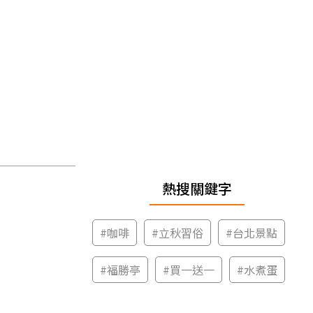
熱搜關鍵字
#
咖啡
#
立秋習俗
#
台北景點
#
福勝亭
#
買一送一
#
水煮蛋