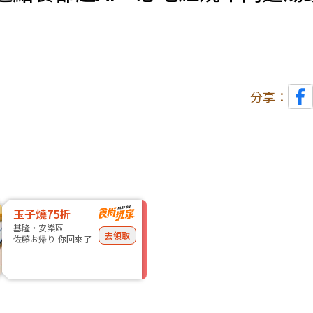
分享：
玉子燒75折
基隆・安樂區
去領取
佐藤お帰り-你回來了