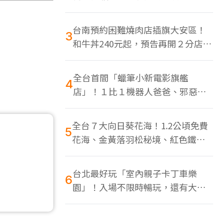
色美食多
台南預約困難燒肉店插旗大安區！
3
和牛丼240元起，預告再開２分店、
地點曝光
全台首間「蠟筆小新電影旗艦
4
店」！１比１機器人爸爸、邪惡正
男，百款周邊買翻
全台７大向日葵花海！1.2公頃免費
5
花海、金黃落羽松秘境、紅色鐵橋
同框
台北最好玩「室內親子卡丁車樂
6
園」！入場不限時暢玩，還有大螢
幕Switch遊戲區