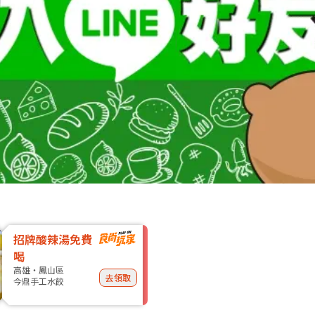
招牌酸辣湯免費
喝
高雄・鳳山區
去領取
今鼎手工水餃