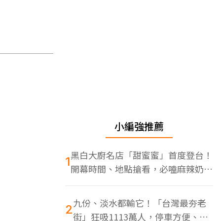
小編強推薦
黑白大廚名店「甜蜜蜜」首度登台！
1
開幕時間、地點搶看，必嗑麻辣奶油
蝦
九份、淡水都輸它！「台灣最夯老
2
街」狂吸1113萬人，停車方便、特