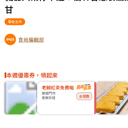
甘
新北市
食尚編輯部
本週優惠券，領起來
老賴紅茶免費喝
連鎖門市
去領取
老賴茶棧