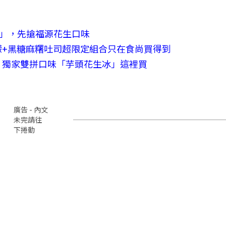
捲」，先搶福源花生口味
檬+黑糖麻糬吐司超限定組合只在食尚買得到
，獨家雙拼口味「芋頭花生冰」這裡買
廣告 - 內文
未完請往
下捲動