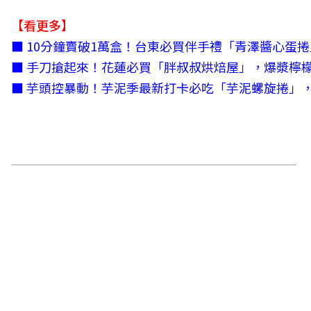
【看更多】
■
10分鐘賣破1萬盒！台東必買伴手禮「青澤醬心蛋
■
手刀搶起來！花蓮必買「胖叔叔烘焙屋」，爆漿檸
■
芋頭控暴動！芋泥季最新打卡必吃「芋泥螺旋捲」