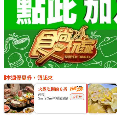
本週優惠券，領起來
火鍋吃到飽８折
高雄
去領取
Smile One精緻涮涮鍋