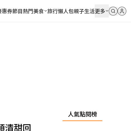
優惠券
節目
熱門
美食
旅行
懶人包
親子
生活
更多
人氣點閱榜
頭清甜回