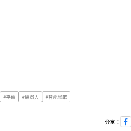
#
平價
#
機器人
#
智能餐廳
分享：