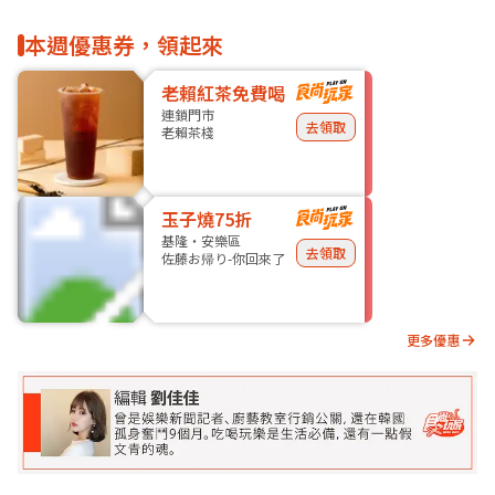
本週優惠券，領起來
老賴紅茶免費喝
連鎖門市
去領取
老賴茶棧
玉子燒75折
基隆・安樂區
去領取
佐藤お帰り-你回來了
更多優惠