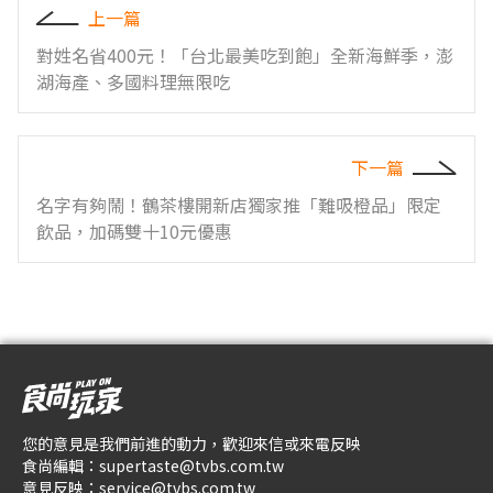
上一篇
對姓名省400元！「台北最美吃到飽」全新海鮮季，澎
湖海產、多國料理無限吃
下一篇
名字有夠鬧！鶴茶樓開新店獨家推「難吸橙品」限定
飲品，加碼雙十10元優惠
您的意見是我們前進的動力，歡迎來信或來電反映
食尚編輯：
supertaste@tvbs.com.tw
意見反映：
service@tvbs.com.tw