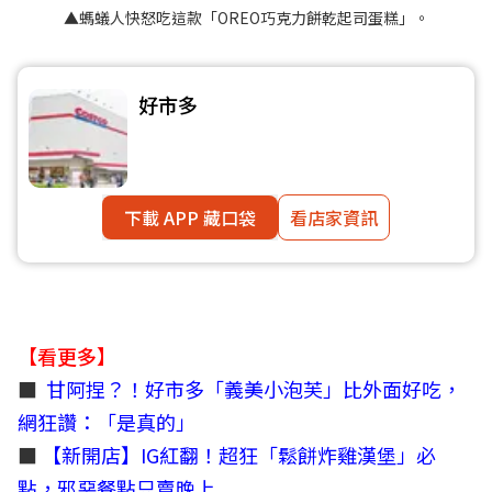
▲螞蟻人快怒吃這款「OREO巧克力餅乾起司蛋糕」。
好市多
下載 APP 藏口袋
看店家資訊
【看更多】
■
甘阿捏？！好市多「義美小泡芙」比外面好吃，
網狂讚：「是真的」
■
【新開店】IG紅翻！超狂「鬆餅炸雞漢堡」必
點，邪惡餐點只賣晚上