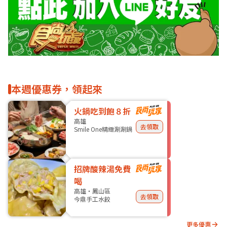
本週優惠券，領起來
火鍋吃到飽８折
高雄
去領取
Smile One精緻涮涮鍋
招牌酸辣湯免費
喝
高雄・鳳山區
去領取
今鼎手工水餃
更多優惠