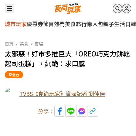
城市玩家
優惠券
節目
熱門
美食
旅行
懶人包
親子
生活
日韓
首頁
/
美食
/
賣場
太邪惡！好市多推巨大「OREO巧克力餅乾
起司蛋糕」，網跪：求口感
全台
TVBS《食尚玩家》資深記者 劉佳佳
分享：