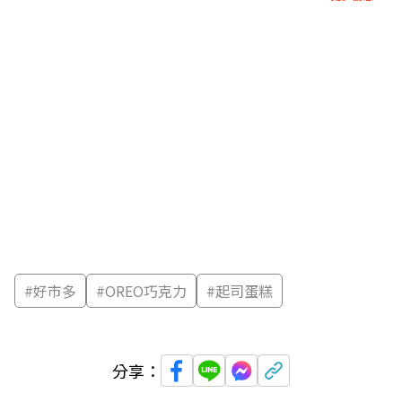
#
好市多
#
OREO巧克力
#
起司蛋糕
分享：