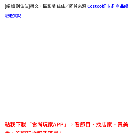
[編輯 劉佳佳]撰文、攝影 劉佳佳／圖片來源
Costco好市多 商品經
驗老實說
點我下載「食尚玩家APP」，看節目、找店家、買美
食，吃喝玩物都能滿足！