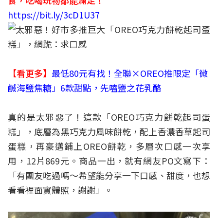
https://bit.ly/3cD1U37
【看更多】
最低80元有找！全聯×OREO推限定「微
鹹海鹽焦糖」6款甜點，先嗑鹽之花乳酪
真的是太邪惡了！這款「OREO巧克力餅乾起司蛋
糕」，底層為黑巧克力風味餅乾，配上香濃香草起司
蛋糕，再豪邁鋪上OREO餅乾，多層次口感一次享
用，12片869元。商品一出，就有網友PO文寫下：
「有團友吃過嗎～希望能分享一下口感、甜度，也想
看看裡面實體照，謝謝」。