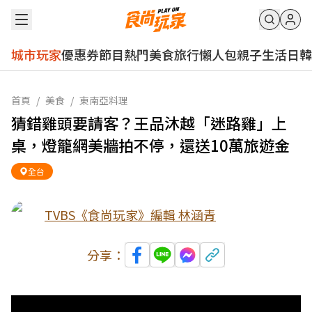
城市玩家
優惠券
節目
熱門
美食
旅行
懶人包
親子
生活
日韓
首頁
/
美食
/
東南亞料理
猜錯雞頭要請客？王品沐越「迷路雞」上
桌，燈籠網美牆拍不停，還送10萬旅遊金
全台
TVBS《食尚玩家》編輯 林涵青
分享：