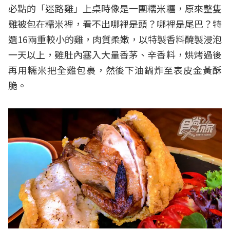
必點的「迷路雞」上桌時像是一團糯米糰，原來整隻
雞被包在糯米裡，看不出哪裡是頭？哪裡是尾巴？特
選16兩重較小的雞，肉質柔嫩，以特製香料醃製浸泡
一天以上，雞肚內塞入大量香茅、辛香料，烘烤過後
再用糯米把全雞包裹，然後下油鍋炸至表皮金黃酥
脆。