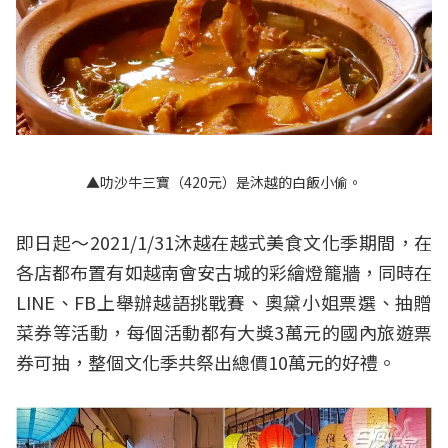
▲叻沙牛三寶（420元）是沐越的白飯小偷。
即日起～2021/1/31沐越在越式美食文化季期間，在
各店都布置有如越南會安古城的彩繪燈籠牆，同時在
LINE、FB上舉辦越語挑戰賽、奧黛小姐票選、抽贈
菜券等活動，每個活動都有大獎3萬元的國內旅遊票
券可抽，整個文化季共祭出總價10萬元的好禮。