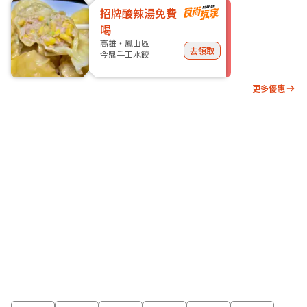
招牌酸辣湯免費
喝
高雄・鳳山區
去領取
今鼎手工水餃
更多優惠