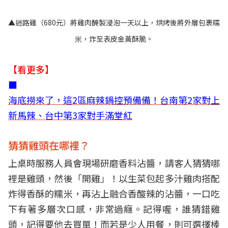
▲迷路雞（680元）將雞肉醃製浸泡一天以上，烘烤後將外層包裹糯
米，炸至表皮金黃酥脆。
【看更多】
■
海底撈來了，這2區麻辣鍋控預備備！台南第2家對上
新馬辣、台中第3家對手滿堂紅
猜猜雞頭在哪裡？
上桌時服務人員會現場研磨香料沾醬，請客人猜猜哪
裡是雞頭，然後「開雞」！以生菜包起多汁雞肉搭配
炸得香酥的糯米，再沾上融合香酸辣的沾醬，一口吃
下有著多層次口感，非常過癮。記得喔，誰猜錯雞
頭，記得要他去買單！而若是少人用餐，則可選擇棒