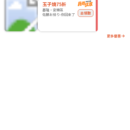
玉子燒75折
基隆・安樂區
去領取
佐藤お帰り-你回來了
更多優惠