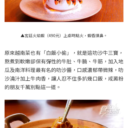
▲宮廷火焰蝦（490元）上桌時點火，蝦香撲鼻。
原來越南菜也有「白飯小偷」，就是這叻沙牛三寶，
熬煮到軟嫩卻保有彈性的牛肚、牛腩、牛筋，加入地
瓜及南洋料理最有名的叻沙醬，口感濃郁帶微辣，叻
沙澆汁加上牛肉香，讓人忍不住多扒幾口飯，戒澱粉
的朋友千萬別點這一道。