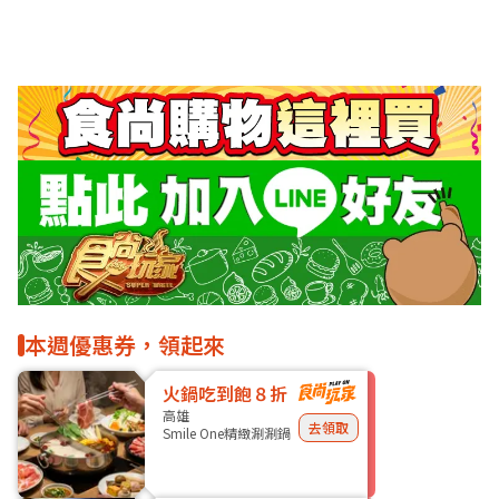
本週優惠券，領起來
火鍋吃到飽８折
高雄
去領取
Smile One精緻涮涮鍋