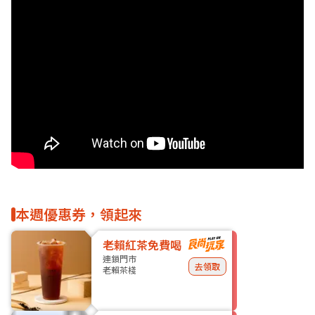
本週優惠券，領起來
老賴紅茶免費喝
連鎖門市
去領取
老賴茶棧