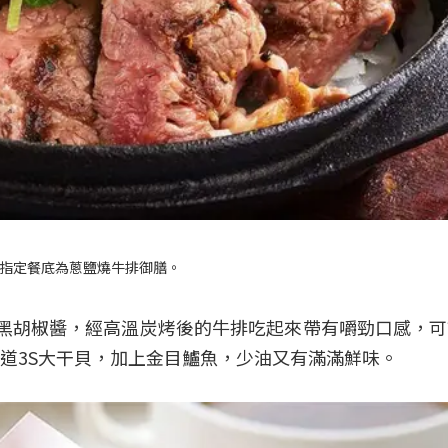
指定餐底為蔥鹽燒牛排御膳。
黑胡椒醬，經高溫炭烤後的牛排吃起來帶有嚼勁口感，
道3S大干貝，加上金目鱸魚，少油又有滿滿鮮味。