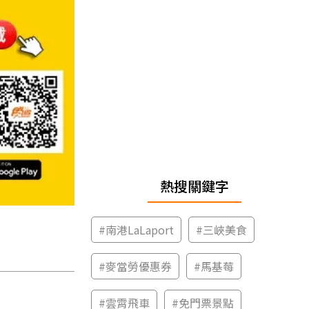
熱搜關鍵字
#
南港LaLaport
#
三峽美食
#
麥當勞優惠券
#
馬基莓
#
雲霄飛車
#
免門票景點