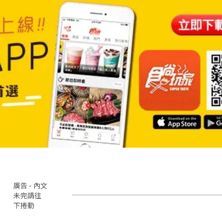
廣告 - 內文
未完請往
下捲動