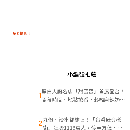
更多優惠
小編強推薦
黑白大廚名店「甜蜜蜜」首度登台！
1
開幕時間、地點搶看，必嗑麻辣奶油
蝦
九份、淡水都輸它！「台灣最夯老
2
街」狂吸1113萬人，停車方便、特