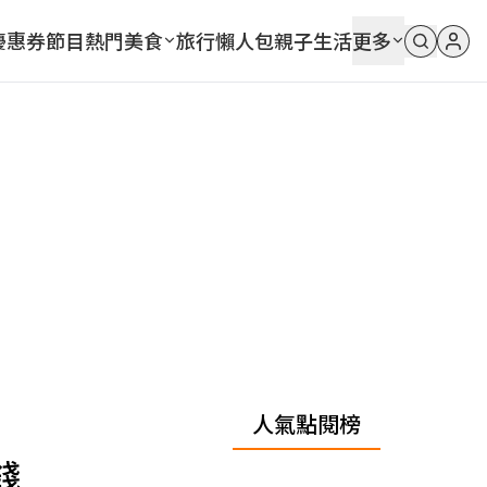
優惠券
節目
熱門
美食
旅行
懶人包
親子
生活
更多
人氣點閱榜
錢