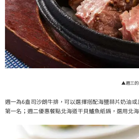
▲週三的
週一為6盎司沙朗牛排，可以選擇搭配海鹽蒜片奶油或
第一名；週二優惠餐點北海道干貝鱸魚紙鍋，選用北海