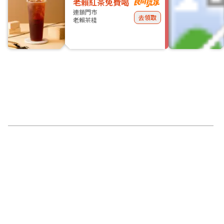
老賴紅茶免費喝
連鎖門市
去領取
老賴茶棧