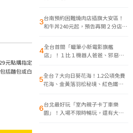
色美食多
台南預約困難燒肉店插旗大安區！
3
和牛丼240元起，預告再開２分店、
地點曝光
全台首間「蠟筆小新電影旗艦
4
店」！１比１機器人爸爸、邪惡正
29元點購指定
男，百款周邊買翻
還包括麵包或白
全台７大向日葵花海！1.2公頃免費
5
花海、金黃落羽松秘境、紅色鐵橋
同框
台北最好玩「室內親子卡丁車樂
6
園」！入場不限時暢玩，還有大螢
幕Switch遊戲區