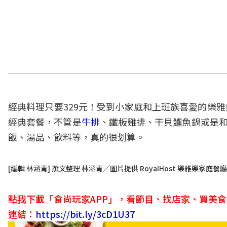
經典料理只要329元！受到小家庭和上班族喜愛的樂雅樂餐
經典套餐，不管是
牛排
、鐵板雞排、干貝鱸魚鍋或是和
飯、湯品、飲料等，真的很划算。
[編輯 林涵青] 撰文整理 林涵青╱圖片提供 RoyalHost 樂雅樂家庭餐廳
點我下載「食尚玩家APP」，看節目、找店家、買美
連結：
https://bit.ly/3cD1U37