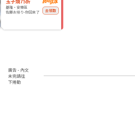
玉子燒75折
基隆・安樂區
去領取
佐藤お帰り-你回來了
廣告 - 內文
未完請往
下捲動