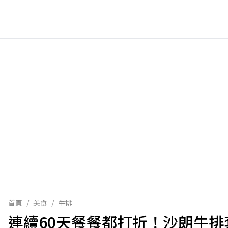
首頁
/
美食
/
牛排
連續60天餐餐都打折！沙朗牛排