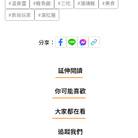
#
溫泉蛋
#
鰻魚飯
#
三吃
#
蒲燒鰻
#
美食
#
食尚玩家
#
濱松屋
分享：
延伸閱讀
你可能喜歡
大家都在看
追蹤我們