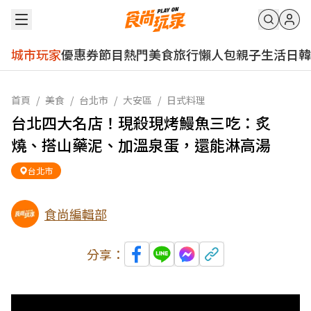
城市玩家
優惠券
節目
熱門
美食
旅行
懶人包
親子
生活
日韓
首頁
/
美食
/
台北市
/
大安區
/
日式料理
台北四大名店！現殺現烤鰻魚三吃：炙
燒、搭山藥泥、加溫泉蛋，還能淋高湯
台北市
食尚編輯部
分享：