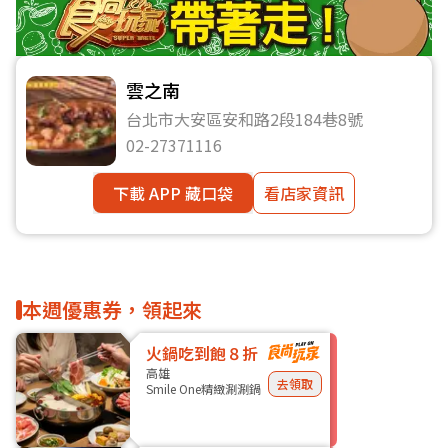
雲之南
台北市大安區安和路2段184巷8號
02-27371116
下載 APP 藏口袋
看店家資訊
本週優惠券，領起來
火鍋吃到飽８折
高雄
去領取
Smile One精緻涮涮鍋