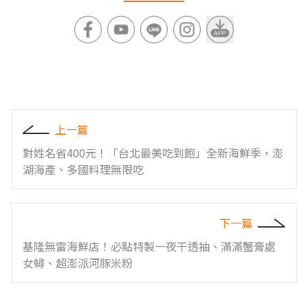
上一篇
對姓名省400元！「台北最美吃到飽」全新海鮮季，澎
湖海產、多國料理無限吃
下一篇
基隆無雷海鮮店！必點特製一夜干透抽、滿滿蟹膏處
女蟳、超澎派河豚米粉