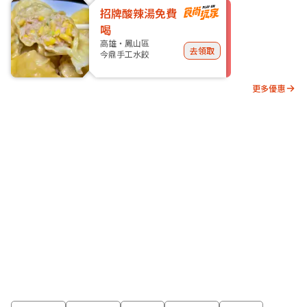
招牌酸辣湯免費
喝
高雄・鳳山區
去領取
今鼎手工水餃
更多優惠