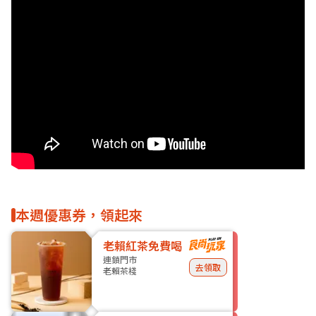
本週優惠券，領起來
老賴紅茶免費喝
連鎖門市
去領取
老賴茶棧