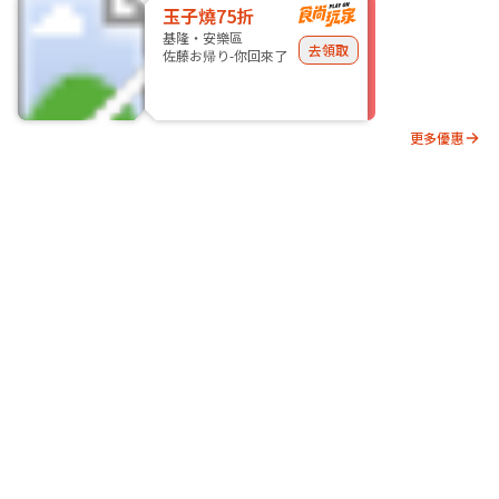
玉子燒75折
基隆・安樂區
去領取
佐藤お帰り-你回來了
更多優惠