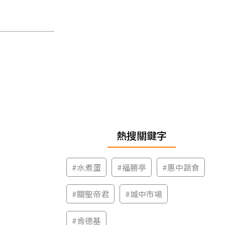
熱搜關鍵字
#
水煮蛋
#
福勝亭
#
惠中蔬食
#
關聖帝君
#
城中市場
#
肯德基