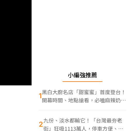
小編強推薦
黑白大廚名店「甜蜜蜜」首度登台！
1
開幕時間、地點搶看，必嗑麻辣奶油
蝦
九份、淡水都輸它！「台灣最夯老
2
街」狂吸1113萬人，停車方便、特