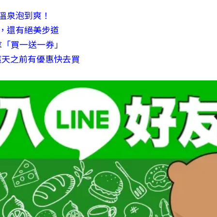
溫泉泡到爽！
，還有絕美步道
拿「買一送一券」
這天之前有優惠快去買