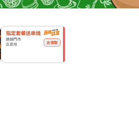
指定套餐送串燒
連鎖門市
去領取
柒息地