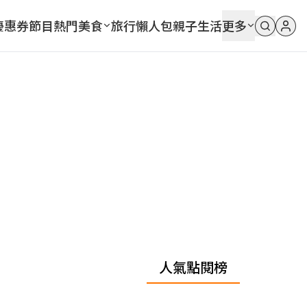
優惠券
節目
熱門
美食
旅行
懶人包
親子
生活
更多
人氣點閱榜