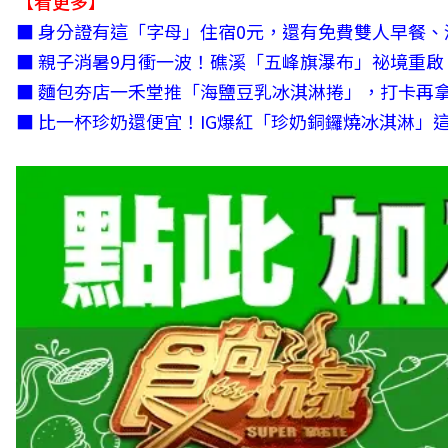
【看更多】
■
身分證有這「字母」住宿0元，還有免費雙人早餐、
■
親子消暑9月衝一波！礁溪「五峰旗瀑布」祕境重啟
■
麵包夯店一禾堂推「海鹽豆乳冰淇淋捲」，打卡再
■
比一杯珍奶還便宜！IG爆紅「珍奶銅鑼燒冰淇淋」