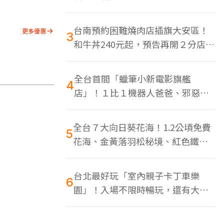
色美食多
台南預約困難燒肉店插旗大安區！
更多優惠
3
和牛丼240元起，預告再開２分店、
地點曝光
全台首間「蠟筆小新電影旗艦
4
店」！１比１機器人爸爸、邪惡正
男，百款周邊買翻
全台７大向日葵花海！1.2公頃免費
5
花海、金黃落羽松秘境、紅色鐵橋
同框
台北最好玩「室內親子卡丁車樂
6
園」！入場不限時暢玩，還有大螢
幕Switch遊戲區