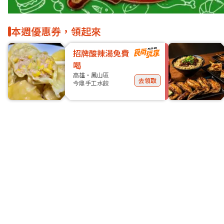
本週優惠券，領起來
招牌酸辣湯免費
喝
高雄・鳳山區
去領取
今鼎手工水餃