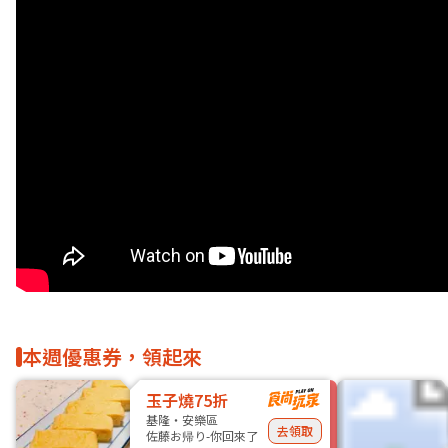
本週優惠券，領起來
玉子燒75折
基隆・安樂區
去領取
佐藤お帰り-你回來了