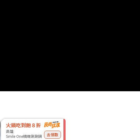
火鍋吃到飽８折
高雄
去領取
Smile One精緻涮涮鍋