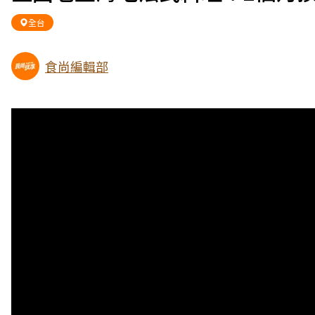
全台
食尚編輯部