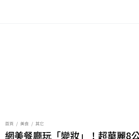
首頁
/
美食
/
其它
網美餐廳玩「變妝」！超華麗8公