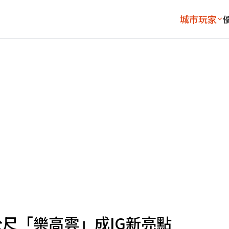
城市玩家
尺「樂高雲」成IG新亮點