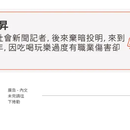
廣告 - 內文
未完請往
下捲動