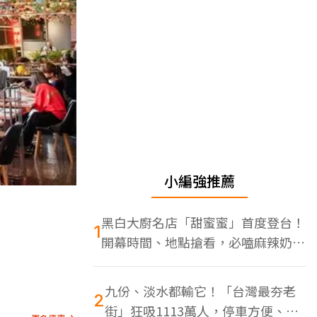
小編強推薦
黑白大廚名店「甜蜜蜜」首度登台！
1
開幕時間、地點搶看，必嗑麻辣奶油
蝦
九份、淡水都輸它！「台灣最夯老
2
街」狂吸1113萬人，停車方便、特