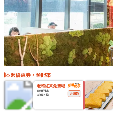
本週優惠券，領起來
老賴紅茶免費喝
連鎖門市
去領取
老賴茶棧