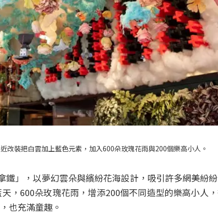
」，最近改裝把白雲加上藍色元素，加入600朵玫瑰花雨與200個樂高小人。
é花樣拿鐵」，以夢幻雲朵與繽紛花海設計，吸引許多網美紛
天，600朵玫瑰花雨，增添200個不同造型的樂高小人
，也充滿童趣。