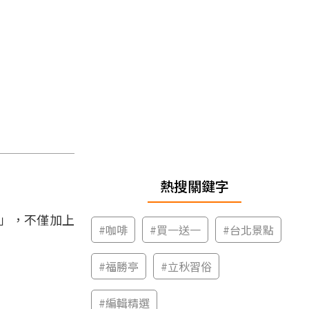
熱搜關鍵字
」，不僅加上
#
咖啡
#
買一送一
#
台北景點
#
福勝亭
#
立秋習俗
#
編輯精選