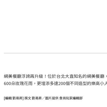
網美餐廳浮誇再升級！位於台北大直知名的網美餐廳
600朵玫瑰花雨，更增添多達200個不同造型的樂高
[編輯 劉易昇] 撰文 劉易昇／圖片提供 食尚玩家編輯部