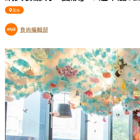
全台
食尚編輯部