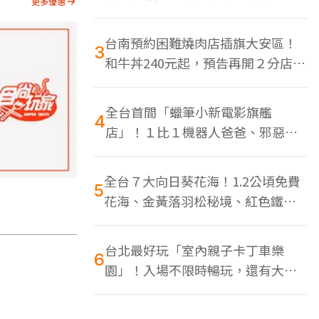
更多優惠
色美食多
台南預約困難燒肉店插旗大安區！
3
和牛丼240元起，預告再開２分店、
地點曝光
全台首間「蠟筆小新電影旗艦
4
店」！１比１機器人爸爸、邪惡正
男，百款周邊買翻
全台７大向日葵花海！1.2公頃免費
5
花海、金黃落羽松秘境、紅色鐵橋
同框
台北最好玩「室內親子卡丁車樂
6
園」！入場不限時暢玩，還有大螢
幕Switch遊戲區