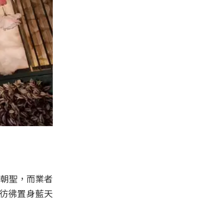
紛朝聖，而業者
，彷彿置身藍天