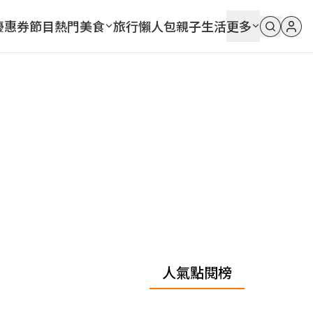
優惠券
節目
熱門
美食
旅行
懶人包
親子
生活
更多
人氣點閱榜