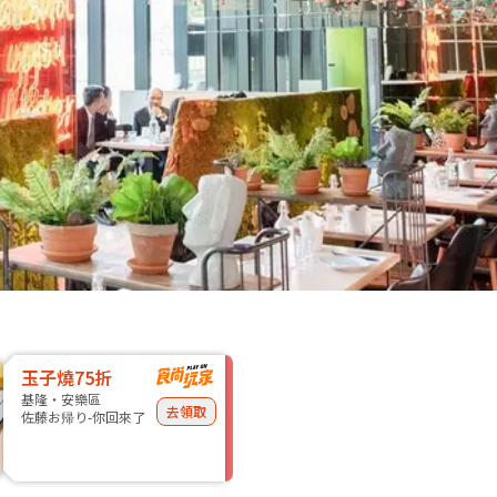
玉子燒75折
基隆・安樂區
去領取
佐藤お帰り-你回來了