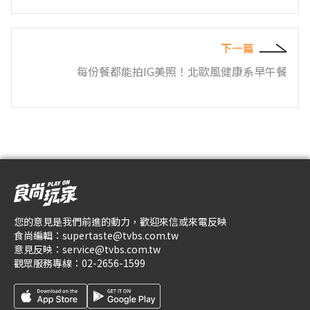
下一篇
每份餐都能拍IG美照！北歐風健康系早午餐
您的意見是我們前進的動力，歡迎來信或來電反映
食尚編輯：
supertaste@tvbs.com.tw
意見反映：
service@tvbs.com.tw
觀眾服務專線：
02-2656-1599