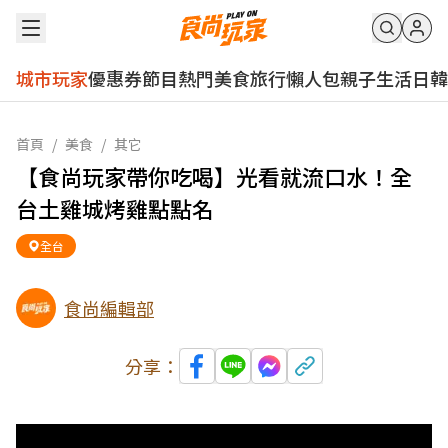
城市玩家
優惠券
節目
熱門
美食
旅行
懶人包
親子
生活
日韓
首頁
/
美食
/
其它
【食尚玩家帶你吃喝】光看就流口水！全
台土雞城烤雞點點名
全台
食尚編輯部
分享：