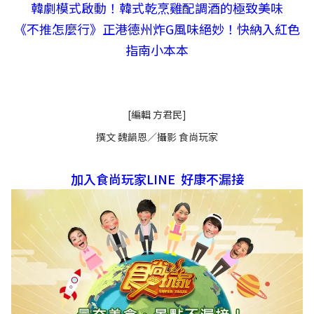
韓劇模式啟動！韓式乾烹雞配調酒的極致美味
《不推怎麼行》正港德州炸G風味絕妙！快納入紅色
指南小本本
[編輯 方君民]
撰文 魏韻恩／攝影 食尚玩家
加入食尚玩家LINE 好康不漏接