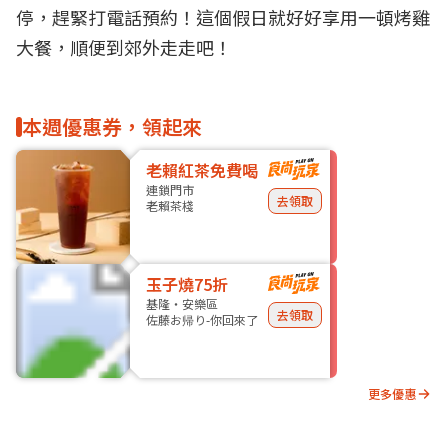
停，趕緊打電話預約！這個假日就好好享用一頓烤雞
大餐，順便到郊外走走吧！
本週優惠券，領起來
老賴紅茶免費喝
連鎖門市
去領取
老賴茶棧
玉子燒75折
基隆・安樂區
去領取
佐藤お帰り-你回來了
更多優惠