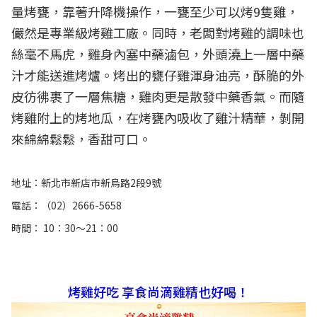
量烤甕，靠著升降機操作，一甕至少可以烤9隻雞，
儼然是專業級烤雞工廠。同時，老闆對烤雞的調味也
絲毫不馬虎，雞身內塞中藥滷包，外頭澆上一層中藥
汁才能送進烤爐。烤出的甕仔雞渾身油亮，酥脆的外
皮彷彿裹了一層焦糖，雞肉更是散發中藥香氣。而隨
烤雞附上的烤地瓜，在烤甕內吸收了雞汁精華，剝開
來綿綿鬆鬆，香甜可口。
地址：新北市新店市新烏路2段9號
電話：（02）2666-5658
時間： 10：30～21：00
烤雞好吃 享食尚滴雞精也好喝！