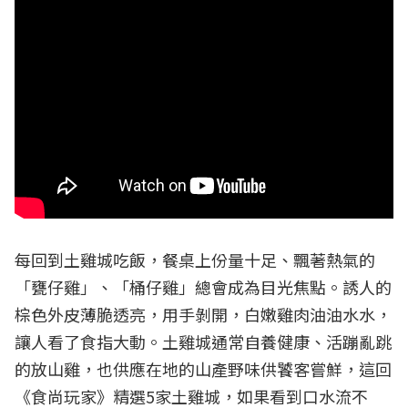
每回到土雞城吃飯，餐桌上份量十足、飄著熱氣的
「甕仔雞」、「桶仔雞」總會成為目光焦點。誘人的
棕色外皮薄脆透亮，用手剝開，白嫩雞肉油油水水，
讓人看了食指大動。土雞城通常自養健康、活蹦亂跳
的放山雞，也供應在地的山產野味供饕客嘗鮮，這回
《食尚玩家》精選5家土雞城，如果看到口水流不