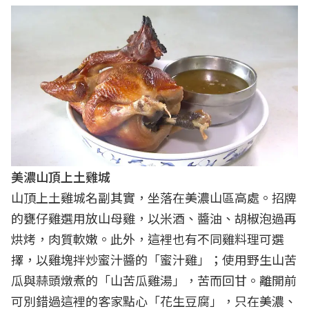
美濃山頂上土雞城
山頂上土雞城名副其實，坐落在美濃山區高處。招牌
的甕仔雞選用放山母雞，以米酒、醬油、胡椒泡過再
烘烤，肉質軟嫩。此外，這裡也有不同雞料理可選
擇，以雞塊拌炒蜜汁醬的「蜜汁雞」；使用野生山苦
瓜與蒜頭燉煮的「山苦瓜雞湯」，苦而回甘。離開前
可別錯過這裡的客家點心「花生豆腐」，只在美濃、