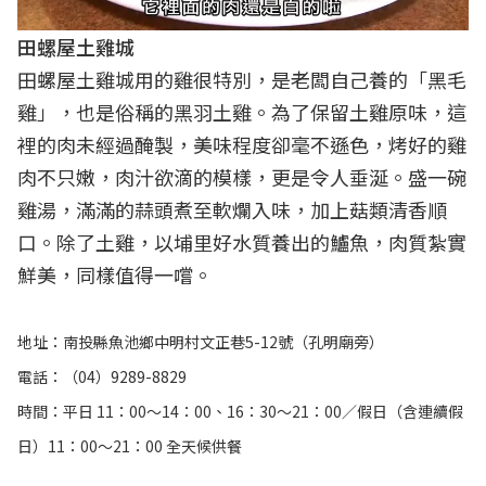
田螺屋土雞城
田螺屋土雞城用的雞很特別，是老闆自己養的「黑毛
雞」，也是俗稱的黑羽土雞。為了保留土雞原味，這
裡的肉未經過醃製，美味程度卻毫不遜色，烤好的雞
肉不只嫩，肉汁欲滴的模樣，更是令人垂涎。盛一碗
雞湯，滿滿的蒜頭煮至軟爛入味，加上菇類清香順
口。除了土雞，以埔里好水質養出的鱸魚，肉質紮實
鮮美，同樣值得一嚐。
地址：南投縣魚池鄉中明村文正巷5-12號（孔明廟旁）
電話：（04）9289-8829
時間：平日 11：00～14：00、16：30～21：00／假日（含連續假
日）11：00～21：00 全天候供餐