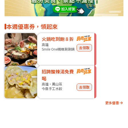
本週優惠券，領起來
火鍋吃到飽８折
高雄
去領取
Smile One精緻涮涮鍋
招牌酸辣湯免費
喝
高雄・鳳山區
去領取
今鼎手工水餃
更多優惠