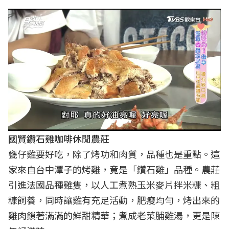
國賢鑽石雞咖啡休閒農莊
甕仔雞要好吃，除了烤功和肉質，品種也是重點。這
家來自台中潭子的烤雞，竟是「鑽石雞」品種。農莊
引進法國品種雞隻，以人工煮熟玉米麥片拌米糠、粗
糠飼養，同時讓雞有充足活動，肥瘦均勻，烤出來的
雞肉鎖著滿滿的鮮甜精華；煮成老菜脯雞湯，更是陳