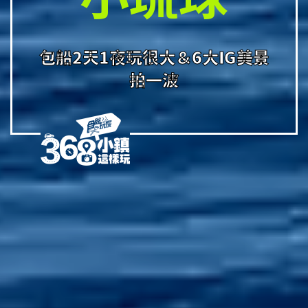
包船2天1夜玩很大＆6大IG美景
拍一波