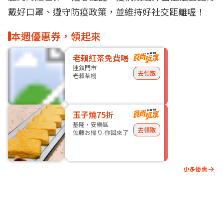
戴好口罩、遵守
防疫
政策，並維持好社交距離喔！
本週優惠券，領起來
老賴紅茶免費喝
連鎖門市
去領取
老賴茶棧
玉子燒75折
基隆・安樂區
去領取
佐藤お帰り-你回來了
更多優惠