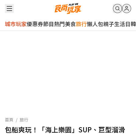
城市玩家
優惠券
節目
熱門
美食
旅行
懶人包
親子
生活
日韓
首頁
/
旅行
包船爽玩！「海上樂園」SUP、巨型溜滑