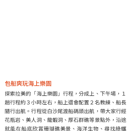
包船爽玩海上樂園
探索拉美的「海上樂園」行程，分成上、下午場，１
趟行程約３小時左右，船上還會配置２名教練、船長
隨行出航。行程從白沙尾渡船碼頭出航，帶大家行經
花瓶岩、美人洞、龍蝦洞、厚石群礁等景點外，沿途
就能在船底欣賞珊瑚礁美景、海洋生物、尋找綠蠵