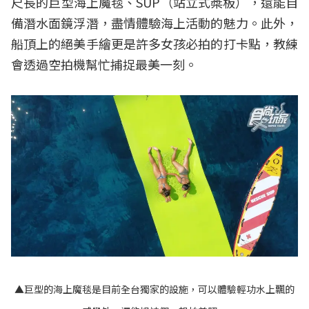
尺長的巨型海上魔毯、SUP（站立式槳板），還能自
備潛水面鏡浮潛，盡情體驗海上活動的魅力。此外，
船頂上的絕美手繪更是許多女孩必拍的打卡點，教練
會透過空拍機幫忙捕捉最美一刻。
▲巨型的海上魔毯是目前全台獨家的設施，可以體驗輕功水上飄的