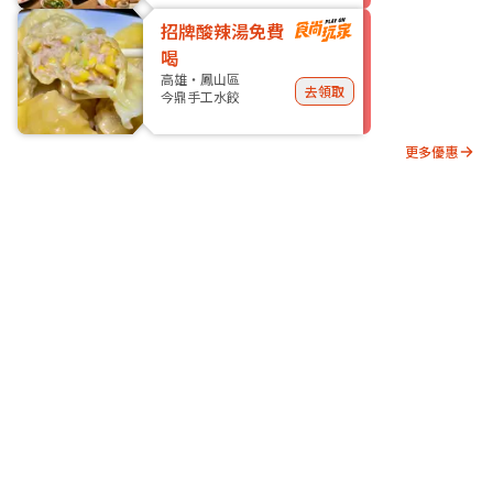
招牌酸辣湯免費
喝
高雄・鳳山區
去領取
今鼎手工水餃
更多優惠