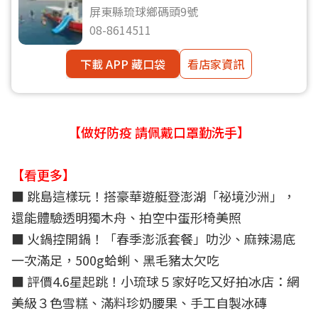
屏東縣琉球鄉碼頭9號
08-8614511
下載 APP 藏口袋
看店家資訊
【做好防疫 請佩戴口罩勤洗手】
【看更多】
■
跳島這樣玩！搭豪華遊艇登澎湖「祕境沙洲」，
還能體驗透明獨木舟、拍空中蛋形椅美照
■ 火鍋控開鍋！「春季澎派套餐」叻沙、麻辣湯底
一次滿足，500g蛤蜊、黑毛豬太欠吃
■
評價4.6星起跳！小琉球５家好吃又好拍冰店：網
美級３色雪糕、滿料珍奶腰果、手工自製冰磚