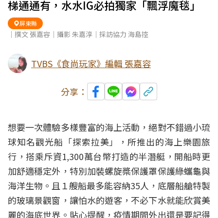
梯通通有，水水IG必拍獨家「飄浮魔毯」
屏東縣
｜撰文 張嘉容｜攝影 朱嘉淳｜採訪協力 海島控
TVBS《食尚玩家》編輯 張嘉容
分享：
想要一次體驗多樣豐富的海上活動，絕對不錯過
小琉
球
知名觀光船「探索拉美」，所推出的海上樂園
旅
行
，搭乘斥資1,300萬台幣打造的半潛艇，開船時更
加舒適穩定外，特別加裝螺旋槳保護罩保護綠蠵龜與
海洋生物。且１艘船最多能容納35人，底層船艙特製
的玻璃景觀窗，讓怕水的遊客，不必下水就能欣賞美
麗的海底世界。貼心提醒，疫情期間外出還是要記得