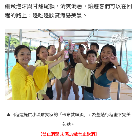
細緻泡沫與甘甜尾韻，清爽消暑，讓遊客們可以在回
程的路上，邊吃邊欣賞海島美景。
▲回程還提供小琉球獨家的「卡布敦啤酒」，為整趟行程畫下完美
句點。
【禁止酒駕 未滿18歲禁止飲酒】