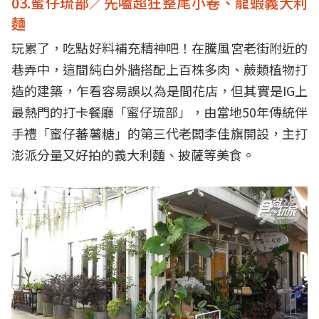
03.蜜仔琉部／先嗑超狂整尾小卷、龍蝦義大利
麵
玩累了，吃點好料補充精神吧！在騰風宮老街附近的
巷弄中，這間純白外牆搭配上百株多肉、蕨類植物打
造的建築，乍看容易誤以為是間花店，但其實是IG上
最熱門的打卡餐廳「蜜仔琉部」，由當地50年傳統伴
手禮「蜜仔蕃薯糖」的第三代老闆李佳旗開設，主打
澎派分量又好拍的義大利麵、披薩等美食。