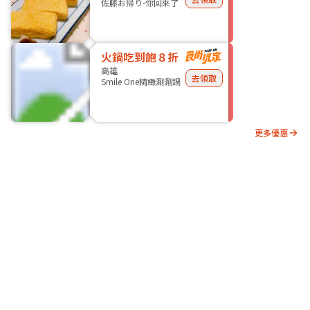
佐藤お帰り-你回來了
火鍋吃到飽８折
高雄
去領取
Smile One精緻涮涮鍋
更多優惠