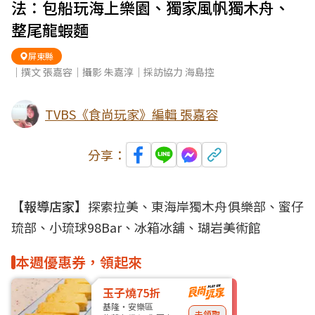
法：包船玩海上樂園、獨家風帆獨木舟、
整尾龍蝦麵
屏東縣
｜撰文 張嘉容｜攝影 朱嘉淳｜採訪協力 海島控
TVBS《食尚玩家》編輯 張嘉容
分享：
【報導店家】
探索拉美、東海岸獨木舟俱樂部、蜜仔
琉部、小琉球98Bar、冰箱冰舖、瑚岩美術館
本週優惠券，領起來
玉子燒75折
基隆・安樂區
去領取