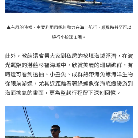
▲有風的時候，主要利用風帆無動力在海上航行，順風時甚至可以
繞行小琉球１圈。
此外，教練還會帶大家到私房的祕境海域浮潛，在波
光粼粼的湛藍杉福海域中，欣賞美麗的珊瑚礁群，有
時還可看到透抽、小丑魚、成群熱帶海魚等海洋生物
從眼前游過，尤其近距離看著綠蠵龜從海底緩緩游到
海面換氣的畫面，更為整趟行程留下深刻回憶。