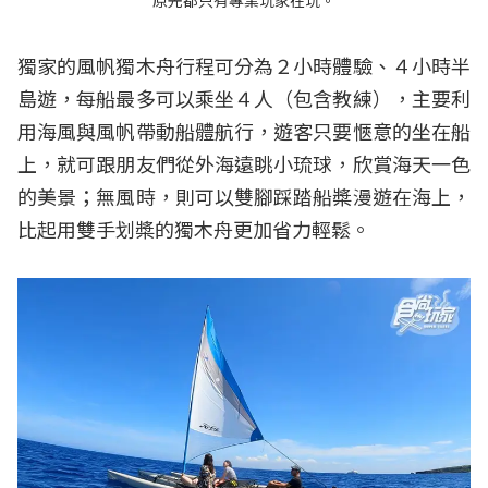
原先都只有專業玩家在玩。
獨家的風帆獨木舟行程可分為２小時體驗、４小時半
島遊，每船最多可以乘坐４人（包含教練），主要利
用海風與風帆帶動船體航行，遊客只要愜意的坐在船
上，就可跟朋友們從外海遠眺小琉球，欣賞海天一色
的美景；無風時，則可以雙腳踩踏船槳漫遊在海上，
比起用雙手划槳的獨木舟更加省力輕鬆。