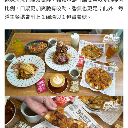
比例，口感更加爽脆有咬勁、香氣也更足；此外，每
道主餐還會附上１碗湯與１包蕃薯糖。