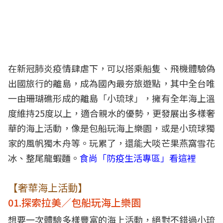
在新冠肺炎疫情肆虐下，可以搭乘船隻、飛機體驗偽
出國
旅行
的
離島
，成為國內最夯旅遊點，其中全台唯
一由珊瑚礁形成的離島「
小琉球
」，擁有全年海上溫
度維持25度以上，適合親水的優勢，更發展出多樣奢
華的海上活動，像是包船玩海上樂園，或是小琉球獨
家的風帆獨木舟等。玩累了，還能大啖芒果燕窩雪花
冰、整尾龍蝦麵。
食尚「防疫生活專區」看這裡
【奢華海上活動】
01.探索拉美／包船玩海上樂園
想要一次體驗多樣豐富的海上活動，絕對不錯過小琉