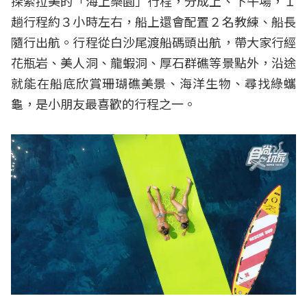
探索拉美的「海上樂園」行程，分成上、下午場，１
趟行程約３小時左右，船上還會配置２名教練、船長
隨行出航。行程從白沙尾渡船碼頭出航，帶大家行經
花瓶岩、美人洞、龍蝦洞、厚石群礁等景點外，沿途
就能在船底欣賞珊瑚礁美景、海洋生物、尋找綠蠵
龜，是小朋友最喜歡的行程之一。