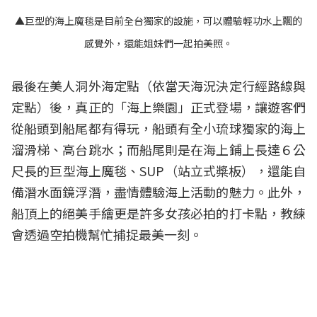
▲巨型的海上魔毯是目前全台獨家的設施，可以體驗輕功水上飄的
感覺外，還能姐妹們一起拍美照。
最後在美人洞外海定點（依當天海況決定行經路線與
定點）後，真正的「海上樂園」正式登場，讓遊客們
從船頭到船尾都有得玩，船頭有全小琉球獨家的海上
溜滑梯、高台跳水；而船尾則是在海上鋪上長達６公
尺長的巨型海上魔毯、SUP（站立式槳板），還能自
備潛水面鏡浮潛，盡情體驗海上活動的魅力。此外，
船頂上的絕美手繪更是許多女孩必拍的打卡點，教練
會透過空拍機幫忙捕捉最美一刻。