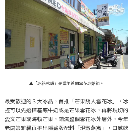
▲「冰箱冰舖」是當地首間雪花冰始祖。
最受歡迎的３大冰品，首推「芒果誘人雪花冰」，冰
控可以先選擇基底牛奶或是芒果雪花冰，再將現切的
愛文芒果或海頓芒果，鋪滿整個雪花冰外層外，今年
老闆娘雅馨再推出隱藏版配料「現燉燕窩」，口感軟