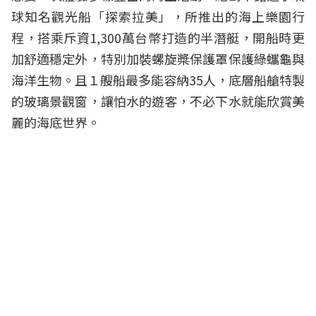
球知名觀光船「探索拉美」，所推出的海上樂園行
程，搭乘斥資1,300萬台幣打造的半潛艇，開船時更
加舒適穩定外，特別加裝螺旋槳保護罩保護綠蠵龜與
海洋生物。且１艘船最多能容納35人，底層船艙特製
的玻璃景觀窗，讓怕水的遊客，不必下水就能欣賞美
麗的海底世界。