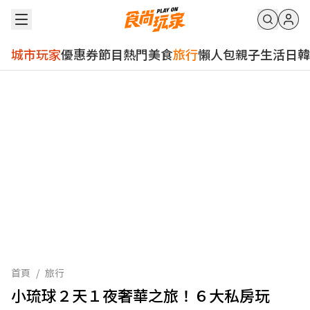
城市玩家
優惠券
節目
熱門
美食
旅行
懶人包
親子
生活
日韓
首頁
/
旅行
小琉球２天１夜奢華之旅！６大私房玩