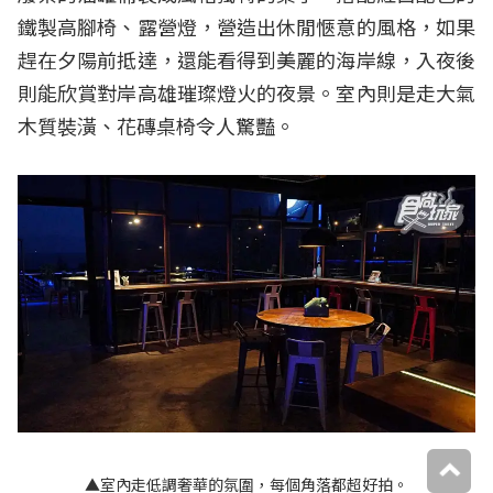
鐵製高腳椅、露營燈，營造出休閒愜意的風格，如果
趕在夕陽前抵達，還能看得到美麗的海岸線，入夜後
則能欣賞對岸高雄璀璨燈火的夜景。室內則是走大氣
木質裝潢、花磚桌椅令人驚豔。
▲室內走低調奢華的氛圍，每個角落都超好拍。