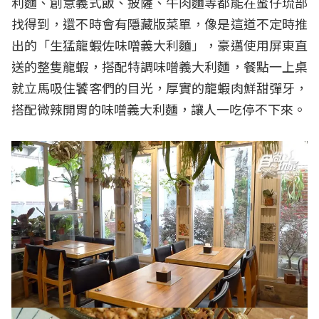
利麵、創意義式飯、披薩、牛肉麵等都能在蜜仔琉部
找得到，還不時會有隱藏版菜單，像是這道不定時推
出的「生猛龍蝦佐味噌義大利麵」，豪邁使用屏東直
送的整隻龍蝦，搭配特調味噌義大利麵，餐點一上桌
就立馬吸住饕客們的目光，厚實的龍蝦肉鮮甜彈牙，
搭配微辣開胃的味噌義大利麵，讓人一吃停不下來。