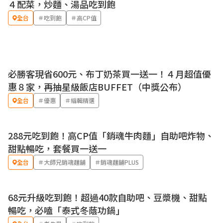
４配菜，炒麵、湯品吃到飽
全台
＃吃到飽
＃高CP值
必勝客現省600元、布丁奶茶買一送一！４月超值優
優惠
惠８家，再抽星級飯店BUFFET（中獎公布）
全台
＃優惠
＃編輯精選
288元吃到飽！高CP值「銷魂牛肉麵」自助吧炸物、
甜點暢吃，套餐買一送一
全台
＃大師兄銷魂麵舖
＃銷魂麵舖PLUS
68元升級吃到飽！超過40款自助吧、豆漿機、甜點
暢吃，必嗑「泰式冬蔭功鍋」