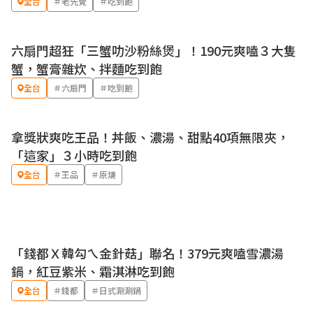
全台
＃老先覺
＃吃到飽
六扇門超狂「三蟹叻沙粉絲煲」！190元爽嗑３大隻
蟹，蟹膏雜炊、拌麵吃到飽
全台
＃六扇門
＃吃到飽
拿獎狀爽吃王品！丼飯、濃湯、甜點40項無限夾，
優惠
「這家」３小時吃到飽
全台
＃王品
＃原燒
「錢都Ｘ韓勾ㄟ金針菇」聯名！379元爽嗑雪濃湯
鍋，紅豆紫米、霜淇淋吃到飽
全台
＃錢都
＃日式涮涮鍋