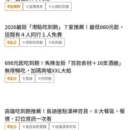
宜蘭縣
＃宜蘭美食
＃火鍋吃到飽
2026最新「港點吃到飽」７家推薦！最低660元起，
優惠
這間有４人同行１人免費
全台
＃港點吃到飽
＃吃到飽
698元起吃到飽！馬辣全新「百款食材＋16支酒牆」
無限暢吃，加碼爽嗑XXL大蛤
全台
＃馬辣
＃吃到飽
高雄吃到飽推薦！島語進駐漢神百貨，８大餐區、餐
價、訂位資訊一次看
全台
＃島語自助餐廳
＃高雄漢神百貨