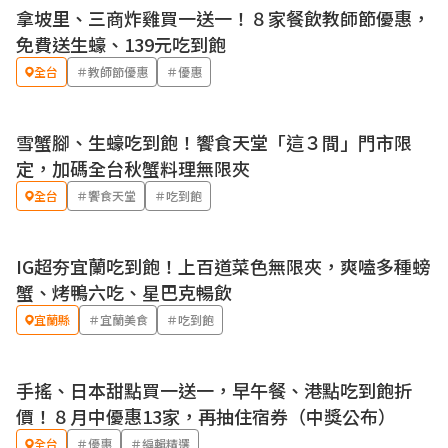
拿坡里、三商炸雞買一送一！８家餐飲教師節優惠，
優惠
免費送生蠔、139元吃到飽
全台
＃教師節優惠
＃優惠
雪蟹腳、生蠔吃到飽！饗食天堂「這３間」門市限
定，加碼全台秋蟹料理無限夾
全台
＃饗食天堂
＃吃到飽
IG超夯宜蘭吃到飽！上百道菜色無限夾，爽嗑多種螃
蟹、烤鴨六吃、星巴克暢飲
宜蘭縣
＃宜蘭美食
＃吃到飽
手搖、日本甜點買一送一，早午餐、港點吃到飽折
優惠
價！８月中優惠13家，再抽住宿券（中獎公布）
全台
＃優惠
＃編輯精選