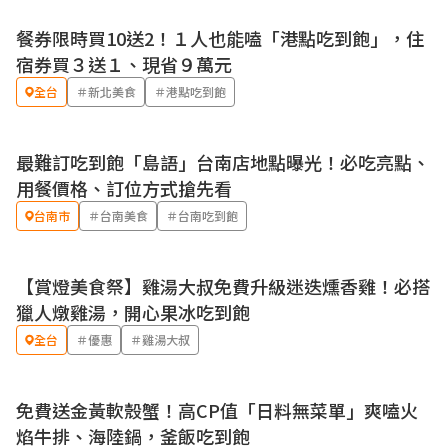
餐券限時買10送2！１人也能嗑「港點吃到飽」，住
宿券買３送１、現省９萬元
全台
＃新北美食
＃港點吃到飽
最難訂吃到飽「島語」台南店地點曝光！必吃亮點、
用餐價格、訂位方式搶先看
台南市
＃台南美食
＃台南吃到飽
【賞燈美食祭】雞湯大叔免費升級迷迭燻香雞！必搭
優惠
獵人燉雞湯，開心果冰吃到飽
全台
＃優惠
＃雞湯大叔
免費送金黃軟殼蟹！高CP值「日料無菜單」爽嗑火
焰牛排、海陸鍋，釜飯吃到飽