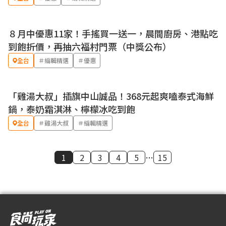
８月中優惠11家！手搖買一送一，晨間廚房、港點吃
優惠
到飽折價，再抽六福村門票（中獎公布）
全台
＃編輯精選
＃優惠
「雞湯大叔」插旗中山誠品！368元起爽嗑泰式海鮮
鍋，泰奶霜淇淋、檸檬冰吃到飽
全台
＃雞湯大叔
＃編輯精選
1
2
3
4
5
…
15