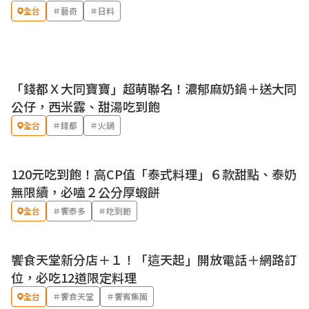
全台
＃藝奇
＃日料
「錢都Ｘ大同寶寶」超萌聯名！濃郁麻奶鍋＋送大同
公仔，西米露、甜湯吃到飽
全台
＃錢都
＃火鍋
120元吃到飽！高CP值「泰式料理」６款甜點、泰奶
無限續，必嗑２公分厚蝦餅
全台
＃饗泰多
＃吃到飽
饗食天堂新分店＋１！「這天起」開放電話＋網路訂
位，必吃12道限定料理
全台
＃饗食天堂
＃饗賓集團