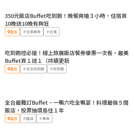
350元飯店Buffet吃到飽！晚餐爽嗑３小時，住宿買
10晚送10晚有夠狂
全台
＃台東美食
＃台東
吃到飽控必搶！線上旅展飯店餐券優惠一次看，最美
Buffet買１送１（持續更新
全台
＃台北吃到飽
＃吃到飽
全台最難訂Buffet、一鴨六吃全鴨宴！料理最強５間
飯店，投票抽環島住１年
全台
＃飯店
＃美食