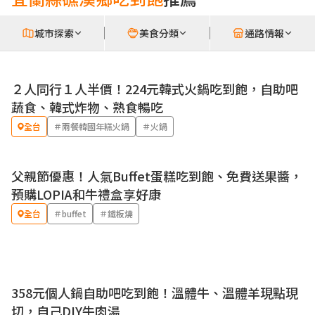
城市探索
美食分類
通路情報
２人同行１人半價！224元韓式火鍋吃到飽，自助吧
優惠
蔬食、韓式炸物、熟食暢吃
全台
＃兩餐韓國年糕火鍋
＃火鍋
父親節優惠！人氣Buffet蛋糕吃到飽、免費送果醬，
預購LOPIA和牛禮盒享好康
全台
＃buffet
＃鐵板燒
358元個人鍋自助吧吃到飽！溫體牛、溫體羊現點現
切，自己DIY牛肉湯