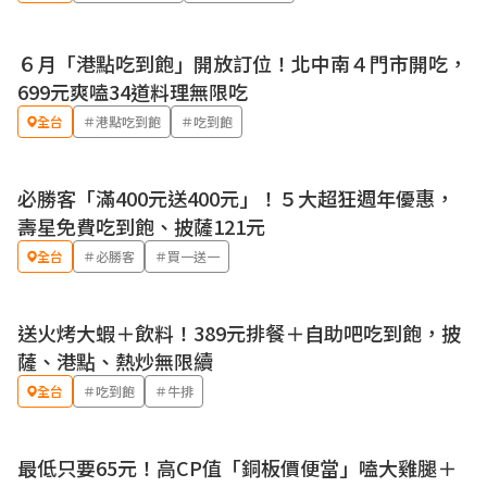
６月「港點吃到飽」開放訂位！北中南４門市開吃，
699元爽嗑34道料理無限吃
全台
＃港點吃到飽
＃吃到飽
必勝客「滿400元送400元」！５大超狂週年優惠，
優惠
壽星免費吃到飽、披薩121元
全台
＃必勝客
＃買一送一
送火烤大蝦＋飲料！389元排餐＋自助吧吃到飽，披
優惠
薩、港點、熱炒無限續
全台
＃吃到飽
＃牛排
最低只要65元！高CP值「銅板價便當」嗑大雞腿＋