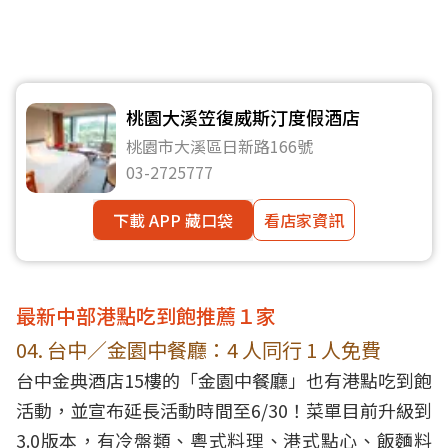
桃園大溪笠復威斯汀度假酒店
桃園市大溪區日新路166號
03-2725777
下載 APP 藏口袋
看店家資訊
最新中部港點吃到飽推薦１家
04. 台中／金園中餐廳：4 人同行 1 人免費
台中金典酒店15樓的「
金園中餐廳
」也有港點吃到飽
活動，並宣布延長活動時間至6/30！菜單目前升級到
3.0版本，有冷盤類、粵式料理、港式點心、飯麵料