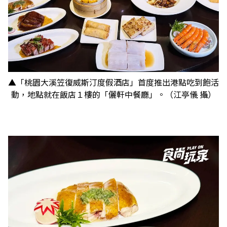
▲「桃園大溪笠復威斯汀度假酒店」首度推出港點吃到飽活
動，地點就在飯店１樓的「儷軒中餐廳」。（江亭儀 攝）