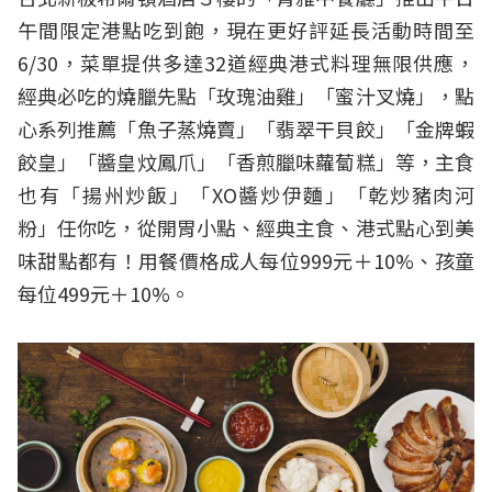
午間限定港點吃到飽，現在更好評延長活動時間至
6/30，菜單提供多達32道經典港式料理無限供應，
經典必吃的燒臘先點「玫瑰油雞」「蜜汁叉燒」，點
心系列推薦「魚子蒸燒賣」「翡翠干貝餃」「金牌蝦
餃皇」「醬皇炆鳳爪」「香煎臘味蘿蔔糕」等，主食
也有「揚州炒飯」「XO醬炒伊麵」「乾炒豬肉河
粉」任你吃，從開胃小點、經典主食、港式點心到美
味甜點都有！用餐價格成人每位999元＋10%、孩童
每位499元＋10%。