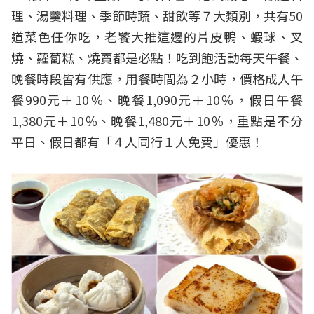
理、湯羹料理、季節時蔬、甜飲等７大類別，共有50
道菜色任你吃，老饕大推這邊的片皮鴨、蝦球、叉
燒、蘿蔔糕、燒賣都是必點！吃到飽活動每天午餐、
晚餐時段皆有供應，用餐時間為２小時，價格成人午
餐990元＋10％、晚餐1,090元＋10％，假日午餐
1,380元＋10％、晚餐1,480元＋10％，重點是不分
平日、假日都有「４人同行１人免費」優惠！