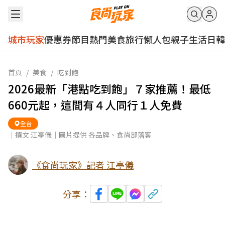
城市玩家
優惠券
節目
熱門
美食
旅行
懶人包
親子
生活
日韓
首頁
/
美食
/
吃到飽
2026最新「港點吃到飽」７家推薦！最低
660元起，這間有４人同行１人免費
全台
｜撰文 江亭儀｜圖片提供 各品牌、食尚部落客
《食尚玩家》記者 江亭儀
分享：