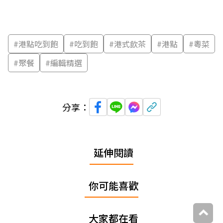
#
港點吃到飽
#
吃到飽
#
港式飲茶
#
港點
#
粵菜
#
聚餐
#
編輯精選
分享：
延伸閱讀
你可能喜歡
大家都在看