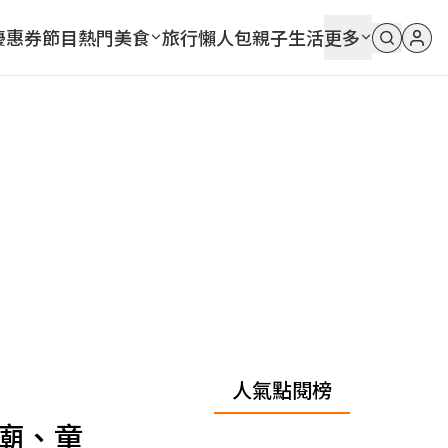
優惠券
節目
熱門
美食
旅行
懶人包
親子
生活
更多
人氣點閱榜
廟、童