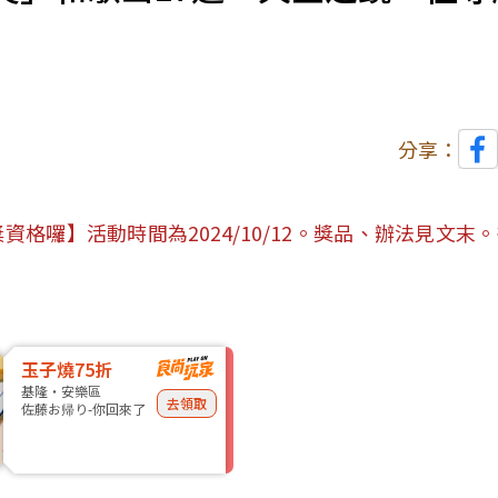
分享：
格囉】活動時間為2024/10/12。獎品、辦法見文末
玉子燒75折
基隆・安樂區
去領取
佐藤お帰り-你回來了