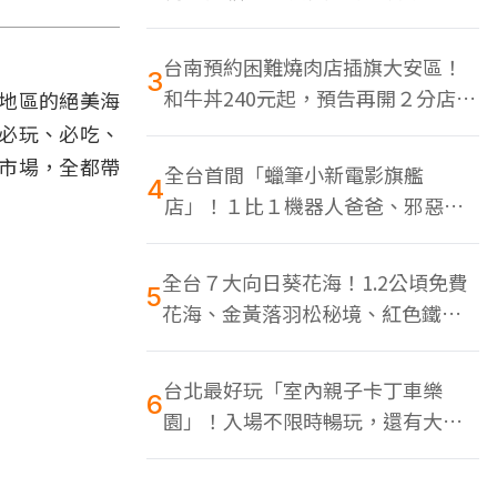
色美食多
台南預約困難燒肉店插旗大安區！
3
和牛丼240元起，預告再開２分店、
地區的絕美海
地點曝光
必玩、必吃、
鮮市場，全都帶
全台首間「蠟筆小新電影旗艦
4
店」！１比１機器人爸爸、邪惡正
男，百款周邊買翻
全台７大向日葵花海！1.2公頃免費
5
花海、金黃落羽松秘境、紅色鐵橋
同框
台北最好玩「室內親子卡丁車樂
6
園」！入場不限時暢玩，還有大螢
幕Switch遊戲區