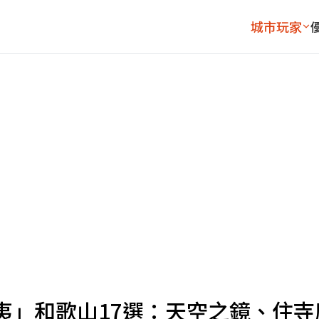
城市玩家
夷」和歌山17選：天空之鏡、住寺