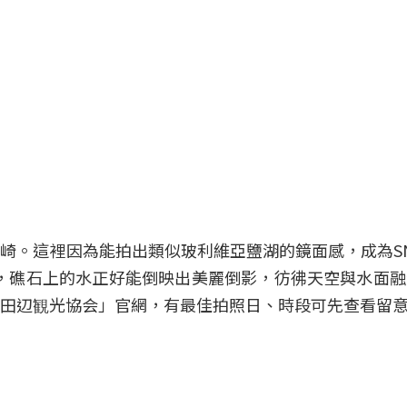
崎。這裡因為能拍出類似玻利維亞鹽湖的鏡面感，成為S
左右，礁石上的水正好能倒映出美麗倒影，彷彿天空與水面
田辺観光協会」官網，有最佳拍照日、時段可先查看留