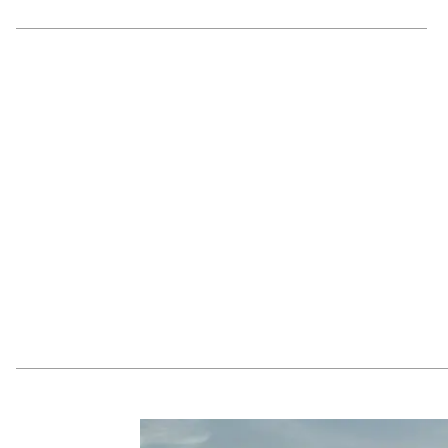
SHIRAHAMA：全包式度假酒店
16. 碧島之宿熊野別邸中之島：日本唯一
「一島一旅館」
17. 到寺廟住１晚：冥想體驗、精進料理