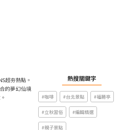
熱搜關鍵字
NS超夯熱點。
融合的夢幻仙境
#
咖啡
#
台北景點
#
福勝亭
意。
#
立秋習俗
#
編輯精選
#
親子景點