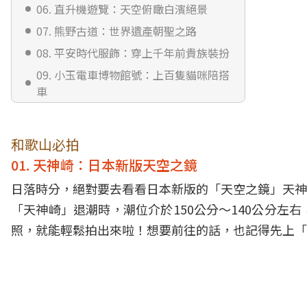
06. 直升機遊覽：天空俯瞰白濱絕景
07. 熊野古道：世界遺產朝聖之路
08. 平安時代服飾：穿上千年前貴族裝扮
09. 小玉電車博物館號：上百隻貓咪陪搭
車
10. 奥之院：日本最大墳場
和歌山必吃
和歌山必拍
11. COBATO Parlour：IG復古咖啡廳、
01. 天神崎：日本新版天空之鏡
貓咪餅乾
日落時分，絕對要去看看日本新版的「天空之鏡」天神
12. 福菱Kagerou Café：伴手禮名店、露
「天神崎」退潮時，潮位介於150公分～140公分
天座位超chill
照，就能輕鬆拍出來啦！想要前往的話，也記得先上「
13.～14. TORETORE市場、黑潮市場：
最浮誇海鮮
和歌山必住
15. FIVE SPRING RESORT THE