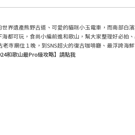
的世界遺產熊野古道、可愛的貓咪小玉電車，而南部白濱
下海都可玩，食尚小編前進和歌山，幫大家整理好必拍、
古老寺廟住１晚，到SNS超火的復古咖啡廳、最浮誇海
024和歌山最Pro級攻略】請點我