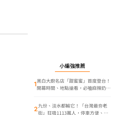
小編強推薦
黑白大廚名店「甜蜜蜜」首度登台！
1
開幕時間、地點搶看，必嗑麻辣奶油
蝦
九份、淡水都輸它！「台灣最夯老
2
街」狂吸1113萬人，停車方便、特