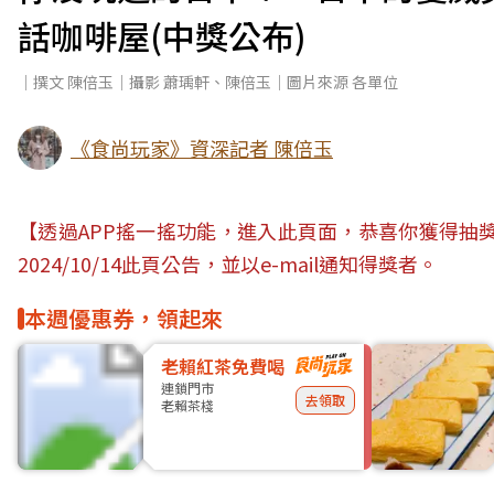
話咖啡屋(中獎公布)
｜撰文 陳倍玉｜攝影 蕭瑀軒、陳倍玉｜圖片來源 各單位
《食尚玩家》資深記者 陳倍玉
【透過APP搖一搖功能，進入此頁面，恭喜你獲得抽獎資
2024/10/14此頁公告，並以e-mail通知得獎者。
本週優惠券，領起來
老賴紅茶免費喝
連鎖門市
去領取
老賴茶棧