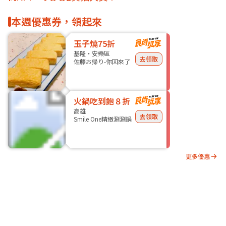
本週優惠券，領起來
玉子燒75折
基隆・安樂區
去領取
佐藤お帰り-你回來了
火鍋吃到飽８折
高雄
去領取
Smile One精緻涮涮鍋
更多優惠