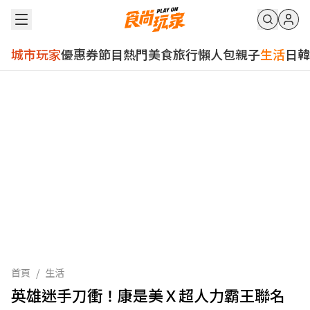
城市玩家
優惠券
節目
熱門
美食
旅行
懶人包
親子
生活
日韓
首頁
/
生活
英雄迷手刀衝！康是美Ｘ超人力霸王聯名