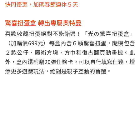
快閃優惠，加碼春節連休５天
驚喜扭蛋盒 轉出專屬奧特曼
喜歡收藏扭蛋絕對不能錯過！「光の驚喜扭蛋盒」
（加購價699元）每盒內含６顆驚喜扭蛋，隨機包含
２款公仔、魔術方塊、方巾和復古翻頁動畫機。此
外，盒內還附贈20張任務卡，可以自行填寫任務，增
添更多遊戲玩法，絕對是親子互動的首選。