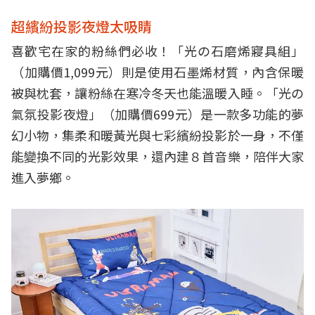
超繽紛投影夜燈太吸睛
喜歡宅在家的粉絲們必收！「光の石磨烯寢具組」
（加購價1,099元）則是使用石墨烯材質，內含保暖
被與枕套，讓粉絲在寒冷冬天也能溫暖入睡。「光の
氣氛投影夜燈」（加購價699元）是一款多功能的夢
幻小物，集柔和暖黃光與七彩繽紛投影於一身，不僅
能變換不同的光影效果，還內建８首音樂，陪伴大家
進入夢鄉。