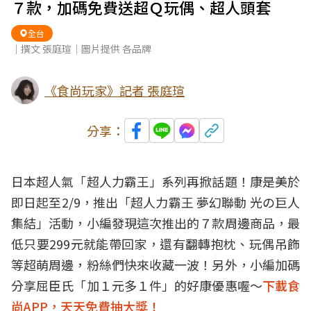
７款，加碼免費送超Ｑ玩偶、超人頭套
全台
｜撰文 張庭瑄｜圖片提供 各品牌
《食尚玩家》記者 張庭瑄
分享：
日本超人氣「超人力霸王」系列再掀話題！康是美於
即日起至2/9，推出「超人力霸王 夢幻聯動 光の巨人
集結」活動，小編發現這次推出的７款周邊商品，最
低只要299元就能帶回家，還有翻轉抱枕、玩偶吊飾
等超萌周邊，粉絲們快來收藏一波！另外，小編加碼
分享屈臣氏「加１元多１件」的好康優惠喔～
下載食
尚APP，天天免費抽大獎！