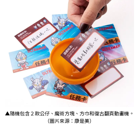
▲隨機包含２款公仔、魔術方塊、方巾和復古翻頁動畫機。
（圖片來源：康是美）