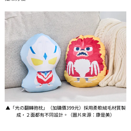
▲「光の翻轉抱枕」（加購價399元）採用柔軟絨毛材質製
成，２面都有不同設計。（圖片來源：康是美）