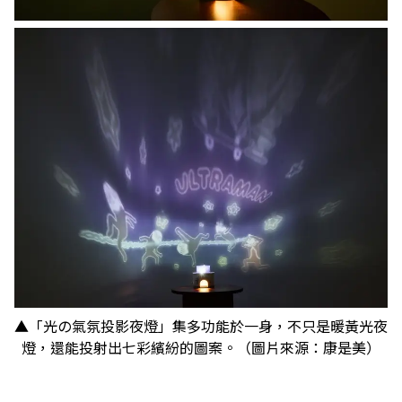
▲「光の氣氛投影夜燈」集多功能於一身，不只是暖黃光夜
燈，還能投射出七彩繽紛的圖案。（圖片來源：康是美）