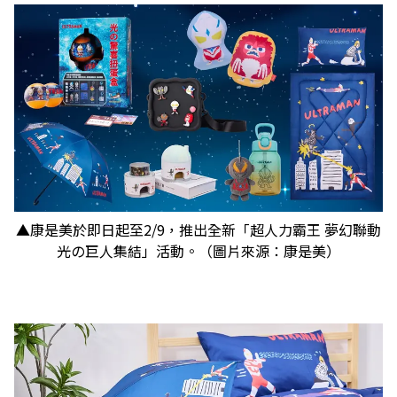
▲康是美於即日起至2/9，推出全新「超人力霸王 夢幻聯動
光の巨人集結」活動。（圖片來源：康是美）