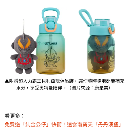
▲附贈超人力霸王貝利亞玩偶吊飾，讓你隨時隨地都能補充
水分，享受奧特曼陪伴。（圖片來源：康是美）
看更多：
免費送「純金公仔」快衝！速食南霸天「丹丹漢堡」