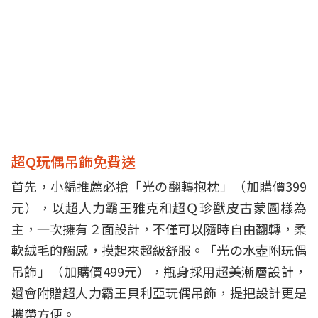
超Q玩偶吊飾免費送
首先，小編推薦必搶「光の翻轉抱枕」（加購價399
元），以超人力霸王雅克和超Ｑ珍獸皮古蒙圖樣為
主，一次擁有２面設計，不僅可以隨時自由翻轉，柔
軟絨毛的觸感，摸起來超級舒服。「光の水壺附玩偶
吊飾」（加購價499元），瓶身採用超美漸層設計，
還會附贈超人力霸王貝利亞玩偶吊飾，提把設計更是
攜帶方便。