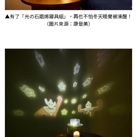
▲有了「光の石磨烯寢具組」，再也不怕冬天睡覺被凍醒！
（圖片來源：康是美）