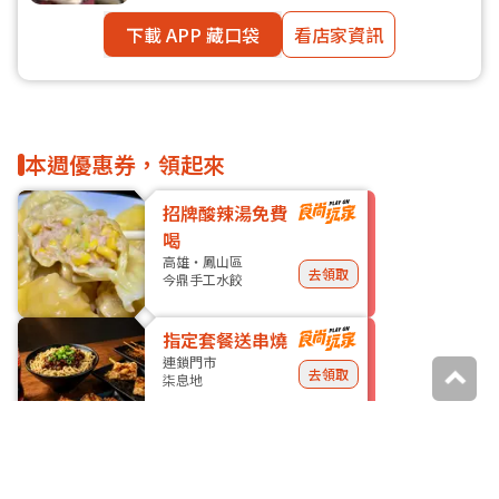
下載 APP 藏口袋
看店家資訊
本週優惠券，領起來
招牌酸辣湯免費
喝
高雄・鳳山區
去領取
今鼎手工水餃
指定套餐送串燒
連鎖門市
去領取
柒息地
更多優惠