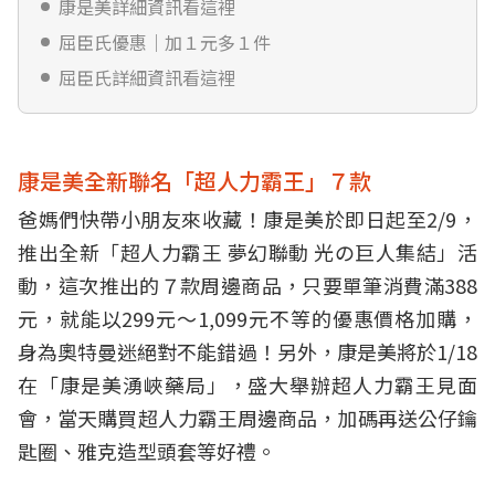
康是美詳細資訊看這裡
屈臣氏優惠｜加１元多１件
屈臣氏詳細資訊看這裡
康是美全新聯名「超人力霸王」７款
爸媽們快帶小朋友來收藏！康是美於即日起至2/9，
推出全新「超人力霸王 夢幻聯動 光の巨人集結」活
動，這次推出的７款周邊商品，只要單筆消費滿388
元，就能以299元～1,099元不等的優惠價格加購，
身為奧特曼迷絕對不能錯過！另外，康是美將於1/18
在「康是美湧峽藥局」，盛大舉辦超人力霸王見面
會，當天購買超人力霸王周邊商品，加碼再送公仔鑰
匙圈、雅克造型頭套等好禮。