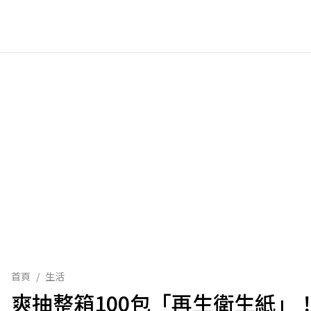
首頁
/
生活
爽抽整箱100包「再生衛生紙