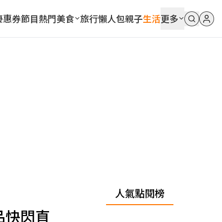
優惠券
節目
熱門
美食
旅行
懶人包
親子
生活
更多
人氣點閱榜
品快閃直