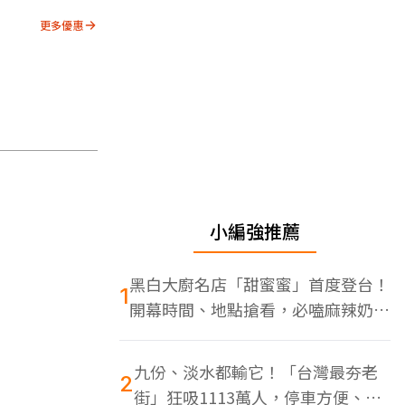
更多優惠
小編強推薦
黑白大廚名店「甜蜜蜜」首度登台！
1
開幕時間、地點搶看，必嗑麻辣奶油
蝦
九份、淡水都輸它！「台灣最夯老
2
街」狂吸1113萬人，停車方便、特