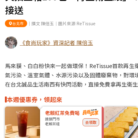
接送
｜撰文 陳倍玉｜圖片來源 ReTissue
台北市
《食尚玩家》資深記者 陳倍玉
馬來貘
、白白粉快來一起做環保！ReTissue首款
氣污染、溫室氣體、水源污染以及固體廢棄物，對
環
在台北
誠品
生活南西有快閃活動，直接免費拿再生衛生
本週優惠券，領起來
老賴紅茶免費喝
連鎖門市
去領取
老賴茶棧