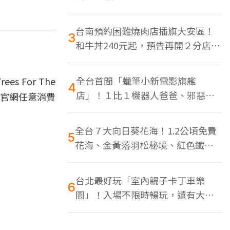
色美食多
台南預約困難燒肉店插旗大安區！
3
和牛丼240元起，預告再開２分店、
地點曝光
全台首間「蠟筆小新電影旗艦
For The
4
店」！１比１機器人爸爸、邪惡正
在官網任意消費
男，百款周邊買翻
全台７大向日葵花海！1.2公頃免費
5
花海、金黃落羽松秘境、紅色鐵橋
同框
台北最好玩「室內親子卡丁車樂
6
園」！入場不限時暢玩，還有大螢
幕Switch遊戲區