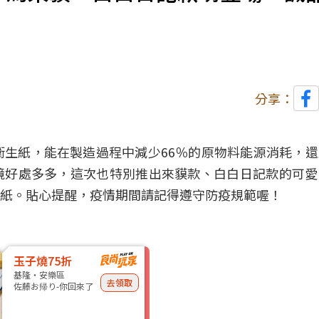
分享：
再生衛生紙，能在製造過程中減少66％的原物料能源消耗，
境
好處多多，這次也特別推出來貘款、白白日記款的可愛
紙。貼心提醒，疫情期間請記得遵守防疫規範喔！
玉子燒75折
基隆・安樂區
去領取
佐藤お帰り-你回來了