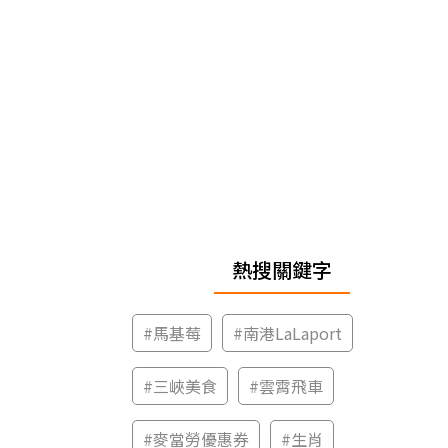
熱搜關鍵字
#
馬基莓
#
南港LaLaport
#
三峽美食
#
雲霄飛車
#
麥當勞優惠券
#
生肖