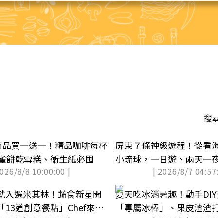
搜
款商品買一送一！精品咖啡每杯
屏東７條神級遊程！從看
孔雀餅乾雪糕、衛生紙必囤
小琉球，一日遊、兩天一
2026/8/8 10:00:00 |
| 2026/8/7 04:57:
就入選米其林！蔬食新星開
夏天吃冰消暑趣！動手DI
13道創意餐點」Chef來說
「專屬冰棒」、果皮渣渣