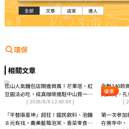
全部
文章
店家
達人
環保
相關文章
松山人氣麵包店開進微風！芒果塔、紅
全聯140
優惠
豆圓法必吃，成真咖啡進駐中山買一送
免20元，
| 2026/8/8 12:00:00 |
| 
一
「平替版垂坤」超狂！國民飲料、泡麵
第一次參加
８元有找，義美藍莓泡芙、香菜零食必
在佛寺中，「