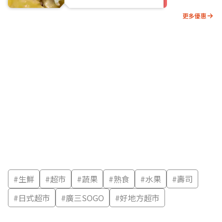
更多優惠
#
生鮮
#
超市
#
蔬果
#
熟食
#
水果
#
壽司
#
日式超市
#
廣三SOGO
#
好地方超市