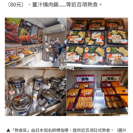
（80元）、薑汁燒肉飯......等近百項熟食。
▲「熟食區」由日本知名師傅指導，提供近百項日式熟食。（圖片