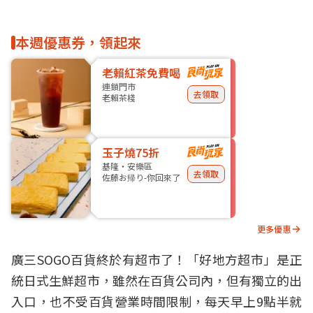
本週優惠券，領起來
老賴紅茶免費喝
連鎖門市
去領取
老賴茶棧
玉子燒75折
基隆・安樂區
去領取
佐藤お帰り-你回來了
更多優惠
廣三SOGO百貨終於有超市了！「好地方超市」是正
統日式生鮮超市，雖然在百貨公司內，但有獨立的出
入口，也不受百貨營業時間限制，每天早上9點半就