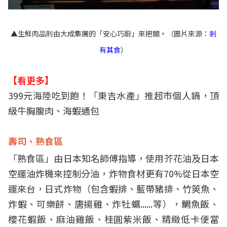
▲生鮮肉品則由大成集團的「安心巧廚」來把關。（圖片來源：
剎
有其食
）
【看更多】
399元海陸吃到飽！「東吉水產」推超市個人鍋，頂
級牛胸腹肉、海蝦通包
壽司、熟食區
「熟食區」由日本知名師傅指導，使用芥花油及日本
空運油炸機來控制分油，炸物食材更有70%從日本空
運來台，日式炸物（包含蝦排、藍帶豬排、竹筴魚、
炸蝦、可樂餅、唐揚雞、炸牡蠣......等），鯛魚飯、
櫻花蝦飯、麻油雞飯、桂圓紫米飯、精緻低卡便當