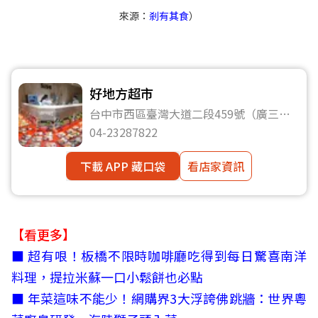
來源：
剎有其食
）
好地方超市
台中市西區臺灣大道二段459號（廣三
SOGO百貨B1）
04-23287822
下載 APP 藏口袋
看店家資訊
【看更多】
■
超有哏！板橋不限時咖啡廳吃得到每日驚喜南洋
料理，提拉米蘇一口小鬆餅也必點
■
年菜這味不能少！網購界3大浮誇佛跳牆：世界粵