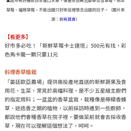
▲
超市有好幾款日本進口水果，像是奈良縣古都華淡雪草莓、熊本
草莓、福岡草莓，不能出國只好來這裡懷念出國的日子。（圖片來
源：
剎有其食
）
【看更多】
好市多必吃！「新鮮草莓卡士達塔」500元有找，彩
色馬卡龍一顆只要11元
料理香草植栽
「晏廷歐亞農場」提供南投產地直送的新鮮蔬果及食
用花、生菜，常見於高檔料理，是不少五星級主廚們
的指定用料；一盆盆的香草盆栽，栽種像是檸檬香蜂
草、迷迭香之類的植物，以前採訪時遇到一些廚師，
都說他們會種香草在院子裡，要做菜前就會去採收香
草，現在可以理解這個想法了，呵呵。