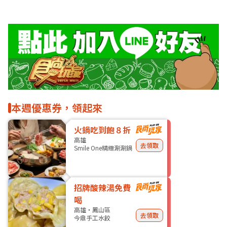
本週優惠券，領起來
火鍋吃到飽８折
高雄
去領取
Smile One精緻涮涮鍋
招牌酸辣湯免費
喝
高雄・鳳山區
去領取
今鼎手工水餃