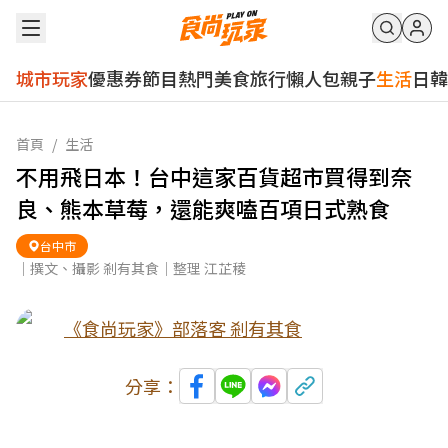
城市玩家
優惠券
節目
熱門
美食
旅行
懶人包
親子
生活
日韓
首頁
/
生活
不用飛日本！台中這家百貨超市買得到奈
良、熊本草莓，還能爽嗑百項日式熟食
台中市
｜撰文、攝影 剎有其食｜整理 江芷稜
《食尚玩家》部落客 剎有其食
分享：