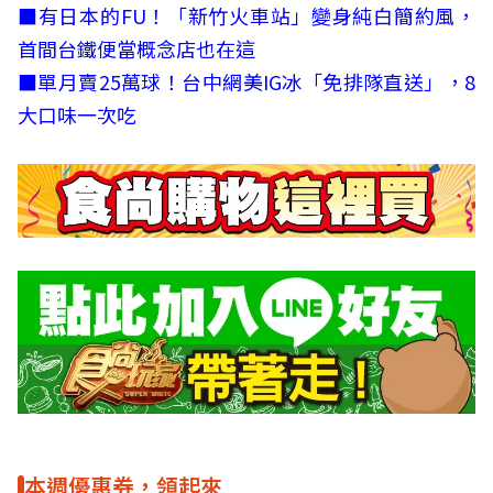
■
有日本的FU！「新竹火車站」變身純白簡約風，
首間台鐵便當概念店也在這
■
單月賣25萬球！台中網美IG冰「免排隊直送」，8
大口味一次吃
本週優惠券，領起來