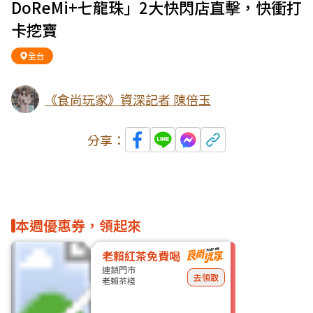
DoReMi+七龍珠」2大快閃店直擊，快衝打
卡挖寶
全台
《食尚玩家》資深記者 陳倍玉
分享：
本週優惠券，領起來
老賴紅茶免費喝
連鎖門市
去領取
老賴茶棧