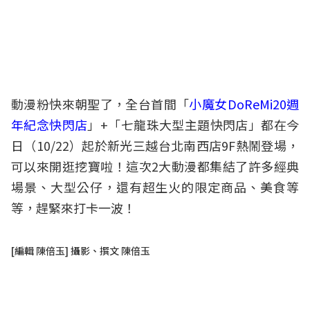
動漫粉快來朝聖了，全台首間「
小魔女DoRe
Mi20週
年紀念快閃店
」+「七龍珠大型主題快閃店」都在今
日（10/22）起於新光三越台北南西店9
F熱鬧登場，
可以來開逛挖寶啦！這次2大動漫都集結了許多經典
場景、大型公仔，還有超生火的限定商品、美食等
等，趕緊來打卡一波！
[編輯 陳倍玉] 攝影、撰文 陳倍玉