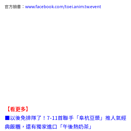
官方臉書：
www.facebook.com/toei.anim.tw.event
【看更多】
■
以後免排隊了！7-11首聯手「阜杭豆漿」推人氣經
典飯糰，還有獨家進口「午後熱奶茶」