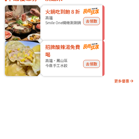
火鍋吃到飽８折
高雄
去領取
Smile One精緻涮涮鍋
招牌酸辣湯免費
喝
高雄・鳳山區
去領取
今鼎手工水餃
更多優惠