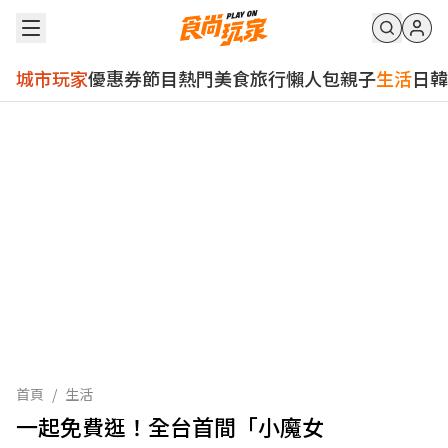
城市玩家
優惠券
節目
熱門
美食
旅行
懶人包
親子
生活
日韓
首頁
/
生活
一起免費逛！全台首間「小魔女