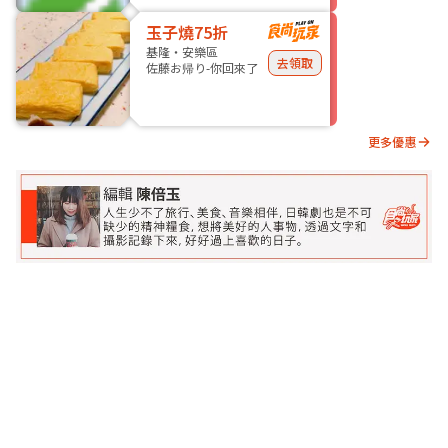
玉子燒75折
基隆・安樂區
去領取
佐藤お帰り-你回來了
更多優惠