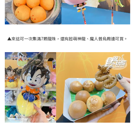
▲來這可一次集滿7顆龍珠，還有超萌神龍、魔人普烏周邊可買。