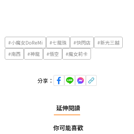
#
小魔女DoReMi
#
七龍珠
#
快閃店
#
新光三越
#
南西
#
神龍
#
悟空
#
魔女莉卡
分享：
延伸閱讀
你可能喜歡