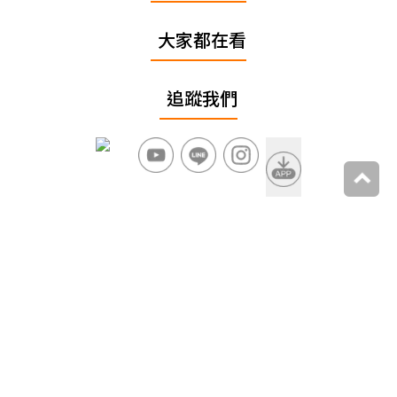
大家都在看
追蹤我們
上一篇
《角頭》團隊新作《網紅老爸》８大看點！王識賢變
女兒傻瓜、羅志祥回歸大銀幕