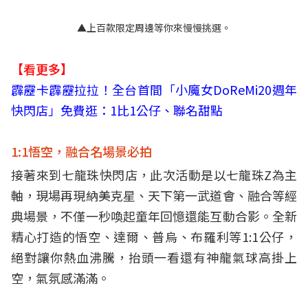
▲上百款限定周邊等你來慢慢挑選。
【看更多】
霹靂卡霹靂拉拉！全台首間「小魔女DoReMi20週年
快閃店」免費逛：1比1公仔、聯名甜點
1:1悟空，融合名場景必拍
接著來到七龍珠快閃店，此次活動是以七龍珠Z為主
軸，現場再現納美克星、天下第一武道會、融合等經
典場景，不僅一秒喚起童年回憶還能互動合影。全新
精心打造的悟空、達爾、普烏、布羅利等1:1公仔，
絕對讓你熱血沸騰，抬頭一看還有神龍氣球高掛上
空，氣氛感滿滿。