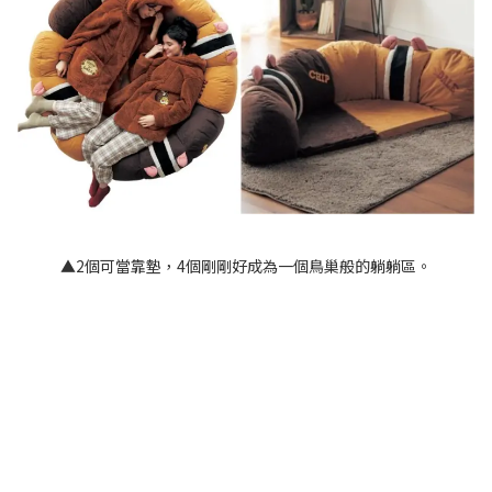
▲2個可當靠墊，4個剛剛好成為一個鳥巢般的躺躺區。