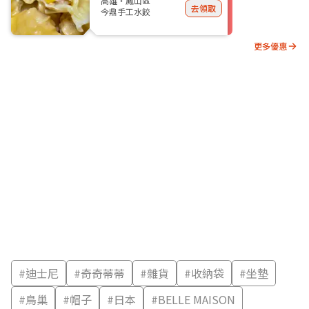
高雄・鳳山區
去領取
今鼎手工水餃
更多優惠
#
迪士尼
#
奇奇蒂蒂
#
雜貨
#
收納袋
#
坐墊
#
鳥巢
#
帽子
#
日本
#
BELLE MAISON