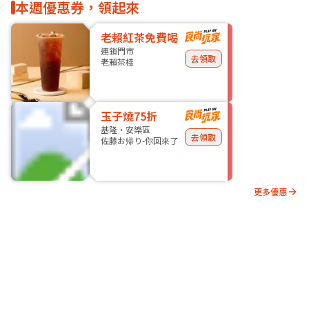
本週優惠券，領起來
老賴紅茶免費喝
連鎖門市
去領取
老賴茶棧
玉子燒75折
基隆・安樂區
去領取
佐藤お帰り-你回來了
更多優惠