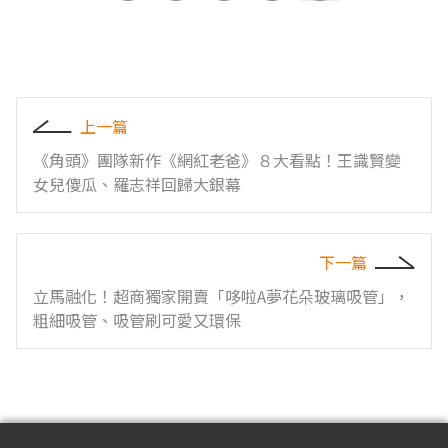
上一篇
《角頭》團隊新作《網紅老爸》８大看點！王識賢變
女兒傻瓜、羅志祥回歸大銀幕
下一篇
立馬融化！超商獨家開賣「哆啦A夢花朵玻璃吸管」，
粗細吸管、吸管刷可愛又環保