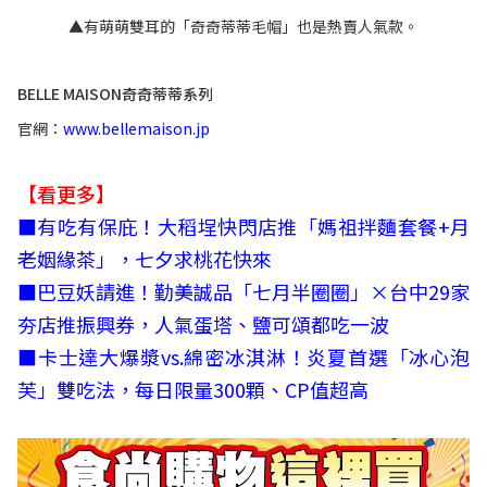
▲有萌萌雙耳的「奇奇蒂蒂毛帽」也是熱賣人氣款。
BELLE MAISON奇奇蒂蒂系列
官網：
www.bellemaison.jp
【看更多】
■
有吃有保庇！大稻埕快閃店推「媽祖拌麵套餐+月
老姻緣茶」，七夕求桃花快來
■
巴豆妖請進！勤美誠品「七月半圈圈」×台中29家
夯店推振興券，人氣蛋塔、鹽可頌都吃一波
■
卡士達大爆漿vs.綿密冰淇淋！炎夏首選「冰心泡
芙」雙吃法，每日限量300顆、CP值超高