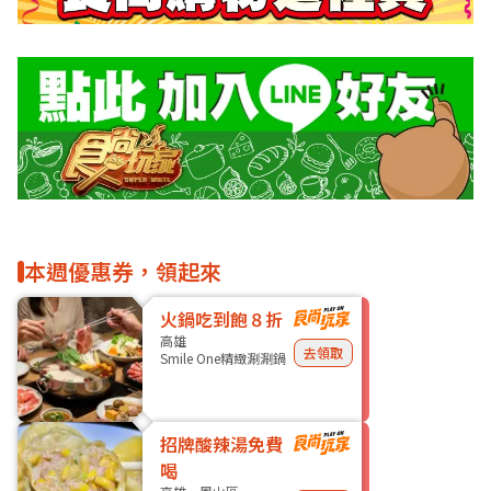
本週優惠券，領起來
火鍋吃到飽８折
高雄
去領取
Smile One精緻涮涮鍋
招牌酸辣湯免費
喝