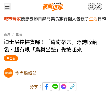
城市玩家
優惠券
節目
熱門
美食
旅行
懶人包
親子
生活
日韓
首頁
/
生活
迪士尼控掃貨囉！「奇奇蒂蒂」浮誇收納
袋、超有哏「鳥巢坐墊」先搶起來
全台
食尚編輯部
分享：