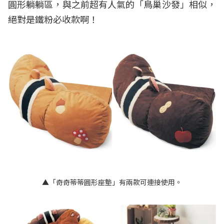
圓形躺躺區，與之前超有人氣的「鳥巢沙發」相似，
絕對是鐵粉必收款啊！
▲「奇奇蒂蒂圓形座墊」有兩款可連接使用。