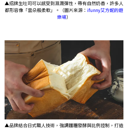
▲招牌生吐司可以感受到濕潤彈性，帶有自然奶香，許多人
都形容像「雲朵般柔軟」。（圖片來源：
ifunny艾方妮的遊
樂場
）
▲品牌結合日式職人技術，強調麵糰發酵與比例控制，打造