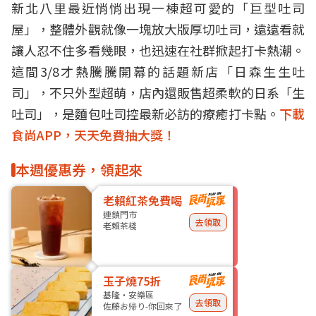
新北八里最近悄悄出現一棟超可愛的「巨型吐司
屋」，整體外觀就像一塊放大版厚切吐司，遠遠看就
讓人忍不住多看幾眼，也迅速在社群掀起打卡熱潮。
這間3/8才熱騰騰開幕的話題新店「日森生生吐
司」，不只外型超萌，店內還販售超柔軟的日系「生
吐司」，是麵包吐司控最新必訪的療癒打卡點。
下載
食尚APP，天天免費抽大獎！
本週優惠券，領起來
老賴紅茶免費喝
連鎖門市
去領取
老賴茶棧
玉子燒75折
基隆・安樂區
去領取
佐藤お帰り-你回來了