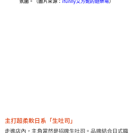
氛圍。（圖片來源：
ifunny艾方妮的遊樂場
）
主打超柔軟日系「生吐司」
走進店內，主角當然是招牌生吐司。品牌結合日式職