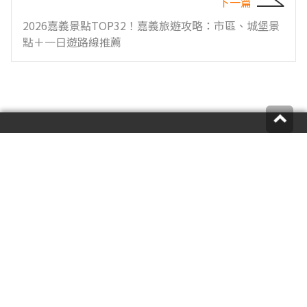
下一篇
2026嘉義景點TOP32！嘉義旅遊攻略：市區、城堡景
點＋一日遊路線推薦
您的意見是我們前進的動力，歡迎來信或來電反映
食尚編輯：
supertaste@tvbs.com.tw
意見反映：
service@tvbs.com.tw
觀眾服務專線：
02-2656-1599
關於食尚玩家
業務服務
公司介紹
隱私權政策