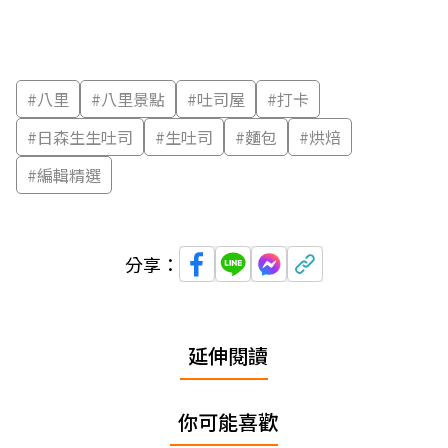
#
八里
#
八里景點
#
吐司屋
#
打卡
#
日森生生吐司
#
生吐司
#
麵包
#
烘焙
#
編輯精選
分享：
延伸閱讀
你可能喜歡