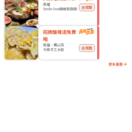
高雄
去領取
Smile One精緻涮涮鍋
招牌酸辣湯免費
喝
高雄・鳳山區
去領取
今鼎手工水餃
更多優惠