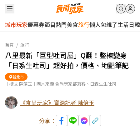
城市玩家
優惠券
節目
熱門
美食
旅行
懶人包
親子
生活
日韓
首頁
/
旅行
八里最新「巨型吐司屋」Q翻！整棟變身
「日系生吐司」超好拍，價格、地點筆記
新北市
｜撰文 陳倍玉｜圖片來源 食尚玩家部落客、日森生生吐司
《食尚玩家》資深記者 陳倍玉
分享：