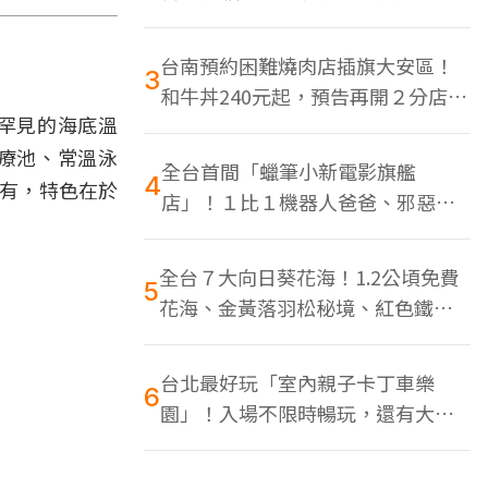
色美食多
台南預約困難燒肉店插旗大安區！
3
和牛丼240元起，預告再開２分店、
罕見的海底溫
地點曝光
療池、常溫泳
全台首間「蠟筆小新電影旗艦
4
獨有，特色在於
店」！１比１機器人爸爸、邪惡正
男，百款周邊買翻
全台７大向日葵花海！1.2公頃免費
5
花海、金黃落羽松秘境、紅色鐵橋
同框
台北最好玩「室內親子卡丁車樂
6
園」！入場不限時暢玩，還有大螢
幕Switch遊戲區