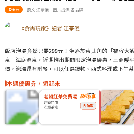
｜撰文 江亭儀｜圖片提供 各品牌
全台
《食尚玩家》記者 江亭儀
飯店泡湯竟然只要299元！坐落於東北角的「福容大
泉」海底溫泉，近期推出期間限定泡湯優惠，三溫暖平
價，泡湯還有附餐，可以任選鍋物、西式料理或下午茶
本週優惠券，領起來
老賴紅茶免費喝
連鎖門市
去領取
老賴茶棧