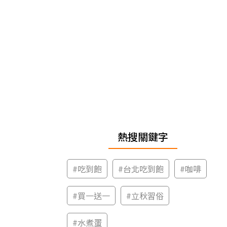
熱搜關鍵字
#
吃到飽
#
台北吃到飽
#
咖啡
#
買一送一
#
立秋習俗
#
水煮蛋