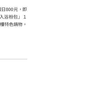
日800元，即
泉入浴粉包」１
粵樓特色鍋物，