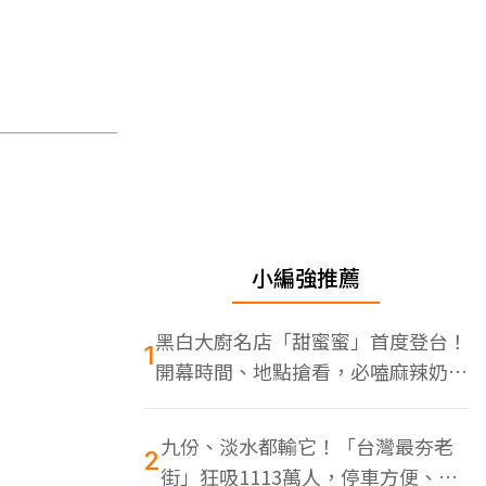
小編強推薦
黑白大廚名店「甜蜜蜜」首度登台！
1
開幕時間、地點搶看，必嗑麻辣奶油
蝦
九份、淡水都輸它！「台灣最夯老
2
街」狂吸1113萬人，停車方便、特