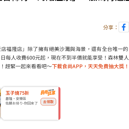
分享：
飯店福隆店」除了擁有絕美沙灘與海景，還有全台唯一
日每人收費600元起，現在不到半價就能享受！森林雙
！趕緊一起來看看吧～
下載食尚APP，天天免費抽大獎
玉子燒75折
基隆・安樂區
去領取
佐藤お帰り-你回來了