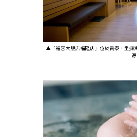
▲「福容大飯店福隆店」位於貢寮，坐擁
源