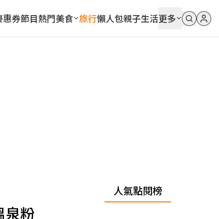
優惠券
節目
熱門
美食
旅行
懶人包
親子
生活
更多
人氣點閱榜
溫泉粉