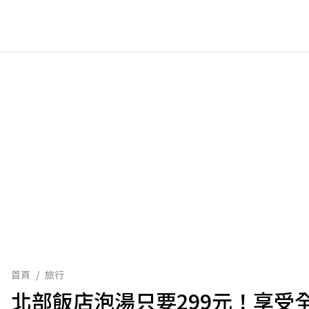
首頁
/
旅行
北部飯店泡湯只要299元！享