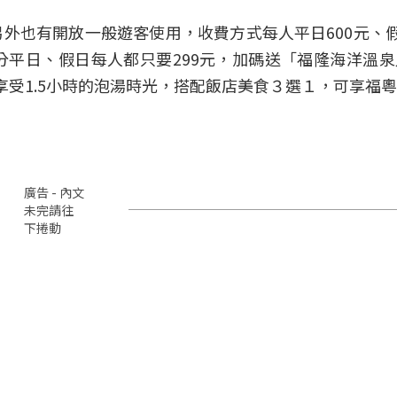
外也有開放一般遊客使用，收費方式每人平日600元、假
不分平日、假日每人都只要299元，加碼送「福隆海洋溫
即可享受1.5小時的泡湯時光，搭配飯店美食３選１，可享福
廣告 - 內文
未完請往
下捲動