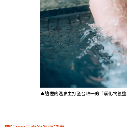
▲這裡的溫泉主打全台唯一的「氯化物氫鹽