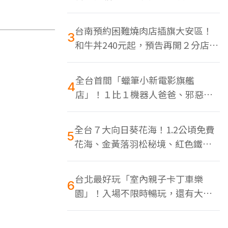
色美食多
台南預約困難燒肉店插旗大安區！
3
和牛丼240元起，預告再開２分店、
地點曝光
全台首間「蠟筆小新電影旗艦
4
店」！１比１機器人爸爸、邪惡正
男，百款周邊買翻
全台７大向日葵花海！1.2公頃免費
5
花海、金黃落羽松秘境、紅色鐵橋
同框
台北最好玩「室內親子卡丁車樂
6
園」！入場不限時暢玩，還有大螢
幕Switch遊戲區