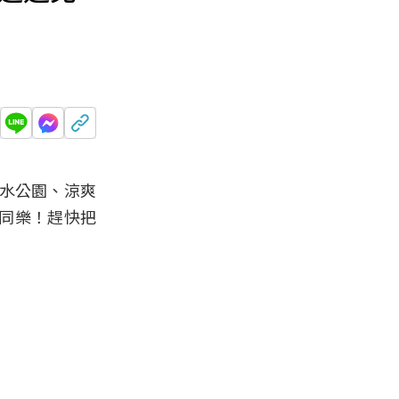
親水公園、涼爽
同樂！趕快把