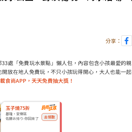
分享：
33處「免費玩水景點」懶人包，內容包含小孩最愛的
也開放在地人免費玩，不只小孩玩得開心，大人也能一起
載食尚APP，天天免費抽大獎！
玉子燒75折
基隆・安樂區
去領取
佐藤お帰り-你回來了