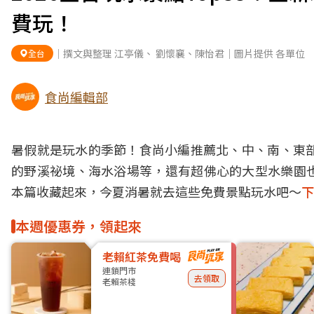
費玩！
｜撰文與整理 江亭儀、 劉懷襄、陳怡君｜圖片提供 各單位
全台
食尚編輯部
暑假就是玩水的季節！食尚小編推薦北、中、南、東部
的野溪祕境、海水浴場等，還有超佛心的大型水樂園
本篇收藏起來，今夏消暑就去這些免費景點玩水吧～
下
本週優惠券，領起來
老賴紅茶免費喝
連鎖門市
去領取
老賴茶棧