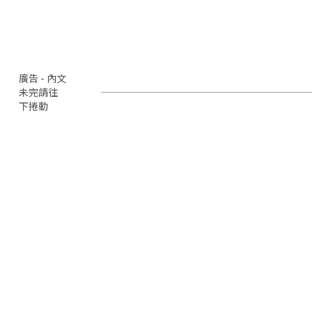
廣告 - 內文
未完請往
下捲動