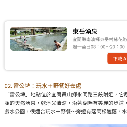
東岳湧泉
宜蘭縣南澳鄉東岳村蘇花路
週一至日08：00～20：00
下載 A
02. 雷公埤：玩水＋野餐好去處
「雷公埤」地點位於宜蘭員山鄉永同路三段附近，它
脈的天然湧泉，乾淨又清涼，沿著湖畔有美麗的步道
戲水公園，很適合玩水＋野餐～旁邊有落雨松遮蔭，水