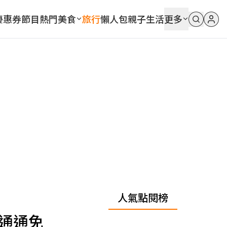
優惠券
節目
熱門
美食
旅行
懶人包
親子
生活
更多
人氣點閱榜
，通通免