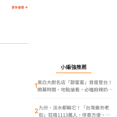
更多優惠
小編強推薦
黑白大廚名店「甜蜜蜜」首度登台！
1
開幕時間、地點搶看，必嗑麻辣奶油
蝦
九份、淡水都輸它！「台灣最夯老
2
街」狂吸1113萬人，停車方便、特