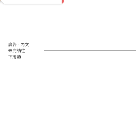
廣告 - 內文
未完請往
下捲動