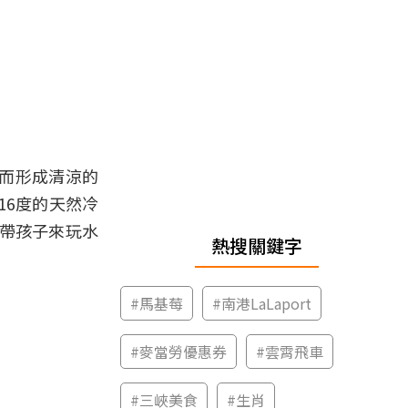
而形成清涼的
16度的天然冷
快帶孩子來玩水
熱搜關鍵字
#
馬基莓
#
南港LaLaport
#
麥當勞優惠券
#
雲霄飛車
#
三峽美食
#
生肖