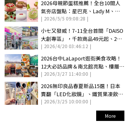
2026母親節蛋糕推薦！全台10間人
氣夯店盤點：星巴克、Lady M、無
| 2026/5/5 09:08:28 |
印良品
小七又發威！7-11全台首間「DAISO
大創專區」，千款商品49元起、24
| 2026/4/20 03:46:12 |
小時開逛
2026台中LaLaport逛街美食攻略！
12大必訪品牌＆南北館亮點、樓層介
| 2026/3/27 11:40:00 |
紹
2026無印良品春夏新品15選！日本
賣翻「LED化妝鏡」、鐵質果凍飲，
| 2026/3/25 10:00:00 |
價格、上架日
More