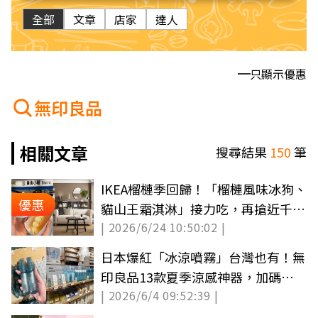
全部
文章
店家
達人
只顯示優惠
無印良品
相關文章
搜尋結果
150
筆
IKEA榴槤季回歸！「榴槤風味冰狗、
優惠
貓山王霜淇淋」接力吃，再搶近千項
| 2026/6/24 10:50:02 |
絕版品３折起
日本爆紅「冰涼噴霧」台灣也有！無
印良品13款夏季涼感神器，加碼
| 2026/6/4 09:52:39 |
IKEA消暑好物