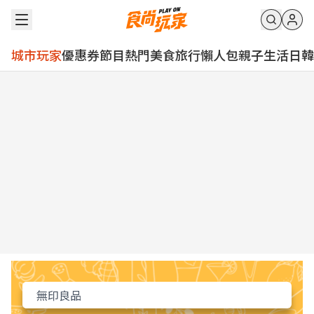
城市玩家
優惠券
節目
熱門
美食
旅行
懶人包
親子
生活
日韓