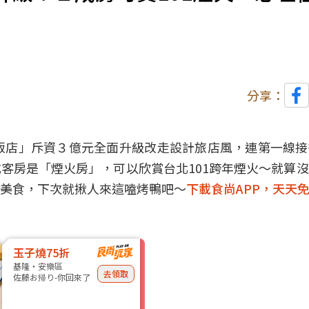
分享：
飯店」斥資３億元全面升級改走設計旅店風，連第一線
客房是「煙火房」，可以欣賞台北101跨年煙火～就算
美食，下次就揪人來這嗑烤鴨吧～
下載食尚APP，天天
玉子燒75折
基隆・安樂區
去領取
佐藤お帰り-你回來了