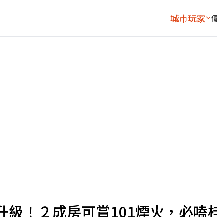
城市玩家
升級！２成房可賞101煙火，必嗑