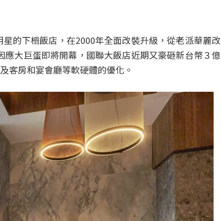
明星的下榻飯店，在2000年全面改裝升級，從老派華麗
飯店。而因應大巨蛋即將開幕，國聯大飯店近期又豪砸新台幣３
及客房和宴會廳等軟硬體的優化。