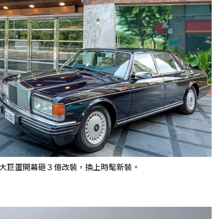
大巨蛋開幕砸３億改裝，換上時髦新裝。