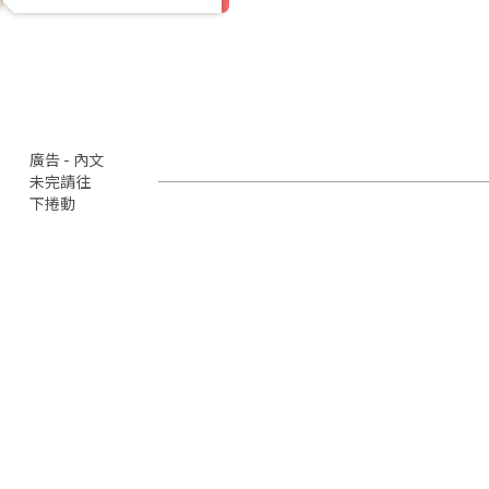
廣告 - 內文
未完請往
下捲動