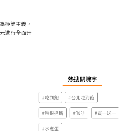
改為極簡主義，
億元進行全面升
熱搜關鍵字
#
吃到飽
#
台北吃到飽
#
哈根達斯
#
咖啡
#
買一送一
#
水煮蛋