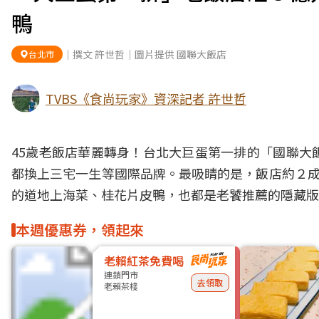
鴨
｜撰文 許世哲｜圖片提供 國聯大飯店
台北市
TVBS《食尚玩家》資深記者 許世哲
45歲老飯店華麗轉身！台北大巨蛋第一排的「國聯大
都換上三宅一生等國際品牌。最吸睛的是，飯店約２成
的道地上海菜、桂花片皮鴨，也都是老饕推薦的隱藏版
本週優惠券，領起來
老賴紅茶免費喝
連鎖門市
去領取
老賴茶棧