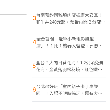
色美食多
台南預約困難燒肉店插旗大安區！
3
和牛丼240元起，預告再開２分店、
地點曝光
全台首間「蠟筆小新電影旗艦
4
店」！１比１機器人爸爸、邪惡正
男，百款周邊買翻
全台７大向日葵花海！1.2公頃免費
5
花海、金黃落羽松秘境、紅色鐵橋
同框
台北最好玩「室內親子卡丁車樂
6
園」！入場不限時暢玩，還有大螢
幕Switch遊戲區