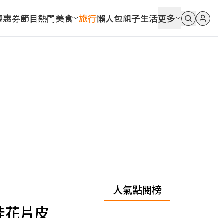
優惠券
節目
熱門
美食
旅行
懶人包
親子
生活
更多
人氣點閱榜
桂花片皮