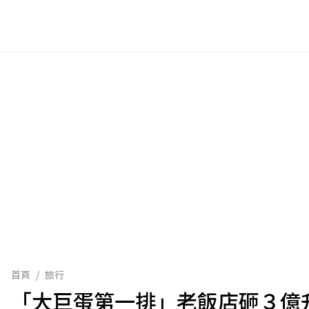
首頁
/
旅行
「大巨蛋第一排」老飯店砸３億