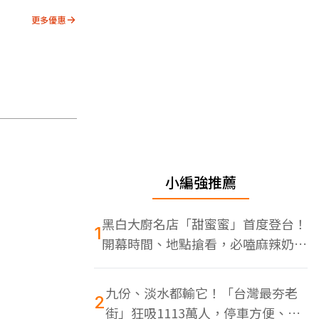
更多優惠
小編強推薦
黑白大廚名店「甜蜜蜜」首度登台！
1
開幕時間、地點搶看，必嗑麻辣奶油
蝦
九份、淡水都輸它！「台灣最夯老
2
街」狂吸1113萬人，停車方便、特