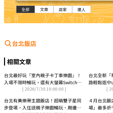
全部
文章
店家
達人
台北飯店
相關文章
台北最好玩「室內親子卡丁車樂園」！
台北全新「
入場不限時暢玩，還有大螢幕Switch遊
路輕鬆逛中
| 2026/7/30 10:00:00 |
| 2
戲區
場
台北有美樂蒂主題飯店！超萌雙子星同
４月台北飯
步登場，入住送親子樂園暢玩、周邊禮
場」最多折