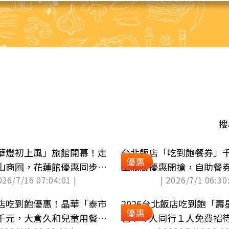
搜
華燈初上風」旅館開幕！走
台北飯店「吃到飽餐券」
優惠
山商圈，花蓮館優惠同步登
上旅展優惠開搶，自助餐
026/7/16 07:04:01 |
| 2026/7/1 06:30:
張
店吃到飽優惠！晶華「泰市
2026台北飯店吃到飽「
優惠
千元，大倉久和兒童用餐免
包！４人同行１人免費招