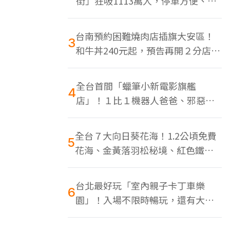
街」狂吸1113萬人，停車方便、特
色美食多
台南預約困難燒肉店插旗大安區！
3
和牛丼240元起，預告再開２分店、
地點曝光
全台首間「蠟筆小新電影旗艦
4
店」！１比１機器人爸爸、邪惡正
男，百款周邊買翻
全台７大向日葵花海！1.2公頃免費
5
花海、金黃落羽松秘境、紅色鐵橋
同框
台北最好玩「室內親子卡丁車樂
6
園」！入場不限時暢玩，還有大螢
幕Switch遊戲區