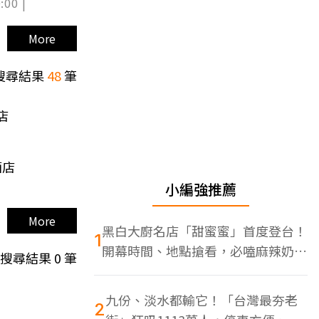
:00 |
More
搜尋結果
48
筆
店
酒店
小編強推薦
More
黑白大廚名店「甜蜜蜜」首度登台！
1
開幕時間、地點搶看，必嗑麻辣奶油
搜尋結果
0
筆
蝦
九份、淡水都輸它！「台灣最夯老
2