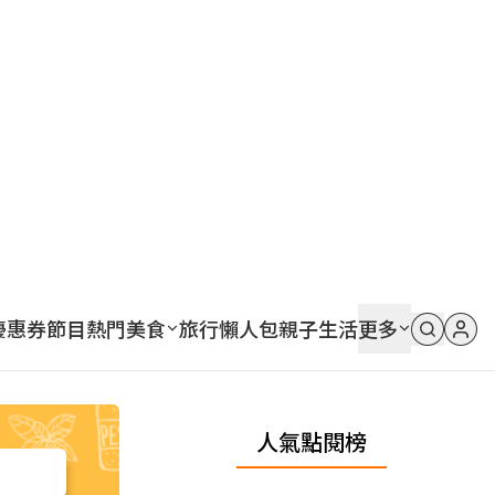
優惠券
節目
熱門
美食
旅行
懶人包
親子
生活
更多
人氣點閱榜