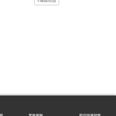
#
編輯精選
募
業務服務
節目版權銷售