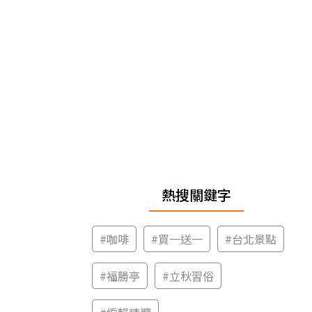
熱搜關鍵字
#
咖啡
#
買一送一
#
台北景點
#
福勝亭
#
立秋習俗