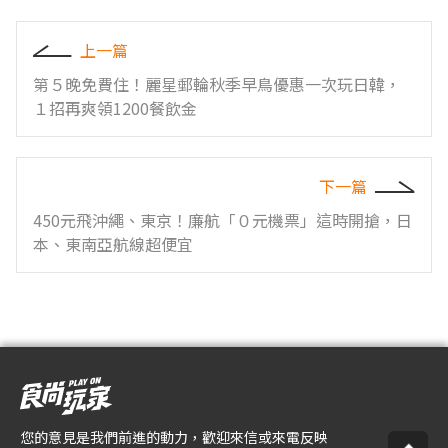
上一篇
第５晚免費住！麗星郵輪秋季早鳥優惠一次玩日韓，
１招再爽領1200餐飲金
下一篇
450元飛沖繩、東京！廉航「０元機票」這時開搶，日
本、東南亞航線超便宜
您的意見是我們前進的動力，歡迎來信或來電反映