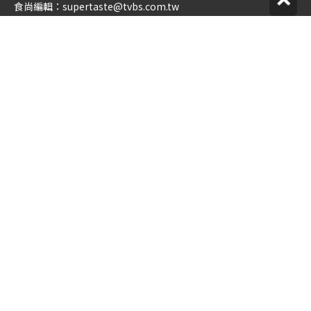
食尚編輯：
supertaste@tvbs.com.tw
意見反映：
service@tvbs.com.tw
觀眾服務專線：
02-2656-1599
關於食尚玩家
業務服務
公司介紹
隱私權政策
人才招募
網站使用協定
企業動態
數位廣告與贊助政策
優惠券店家招募
節目版權銷售
創作者招募
公開招標
節目表
官方聲明
版權宣告
星藝象娛樂
© TVBS Media Inc. All Rights Reserved.