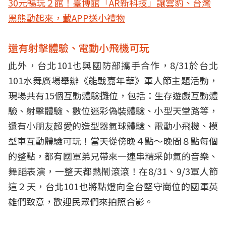
30元暢玩２館！臺博館「AR新科技」讓雲豹、台灣
黑熊動起來，載APP送小禮物
還有射擊體驗、電動小飛機可玩
此外，台北101也與國防部攜手合作，8/31於台北
101水舞廣場舉辦《能戰嘉年華》軍人節主題活動，
現場共有15個互動體驗攤位，包括：生存遊戲互動體
驗、射擊體驗、數位迷彩偽裝體驗、小型天堂路等，
還有小朋友超愛的造型器氣球體驗、電動小飛機、模
型車互動體驗可玩！當天從傍晚４點～晚間８點每個
的整點，都有國軍弟兄帶來一連串精采帥氣的音樂、
舞蹈表演，一整天都熱鬧滾滾！在8/31、9/3軍人節
這２天，台北101也將點燈向全台堅守崗位的國軍英
雄們致意，歡迎民眾們來拍照合影。