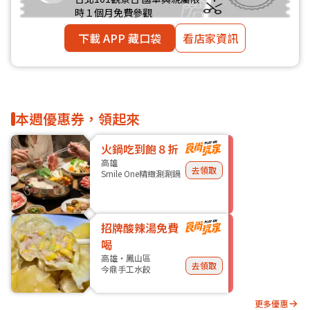
時１個月免費參觀
下載 APP 藏口袋
看店家資訊
本週優惠券，領起來
火鍋吃到飽８折
高雄
去領取
Smile One精緻涮涮鍋
招牌酸辣湯免費
喝
高雄・鳳山區
去領取
今鼎手工水餃
更多優惠