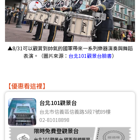
▲8/31可以觀賞到帥氣的國軍帶來一系列樂器演奏與舞蹈
表演。（圖片來源：
台北101觀景台臉書
）
【優惠看這裡】
台北101觀景台
台北市信義區信義路5段7號89樓
02-81018898
限時免費登觀景台
台北101觀景台 國軍與親屬限