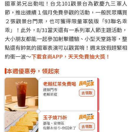
國軍弟兄出動啦！台北101觀景台為歡慶九三軍人
節，推出連續１個月免費參觀的活動，一般民眾購買
２張觀景台門票，也可獲得限量軍裝版「93聯名乖
乖」！此外，8/31當天還有一系列軍人節主題活動，
大小朋友都能一起參加射擊體驗、小型天堂路等，整
點還有帥氣的國軍表演可以觀賞唷！週末放假趕緊相
約衝一波～
下載食尚APP，天天免費抽大獎！
本週優惠券，領起來
老賴紅茶免費喝
連鎖門市
去領取
老賴茶棧
玉子燒75折
基隆・安樂區
去領取
佐藤お帰り-你回來了