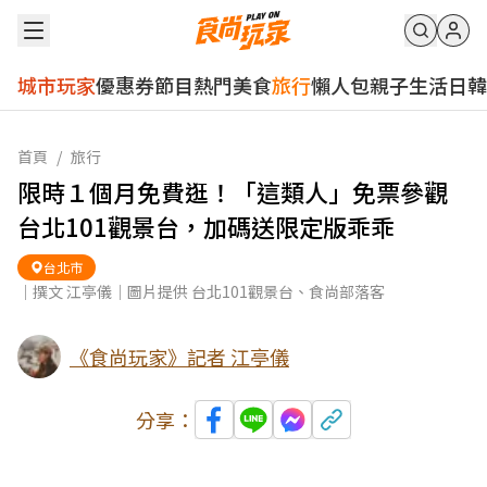
城市玩家
優惠券
節目
熱門
美食
旅行
懶人包
親子
生活
日韓
首頁
/
旅行
限時１個月免費逛！「這類人」免票參觀
台北101觀景台，加碼送限定版乖乖
台北市
｜撰文 江亭儀｜圖片提供 台北101觀景台、食尚部落客
《食尚玩家》記者 江亭儀
分享：