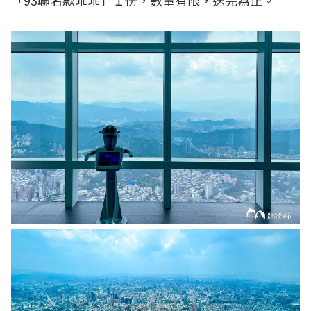
「93聯名款乖乖」１份，數量有限，送完為止。