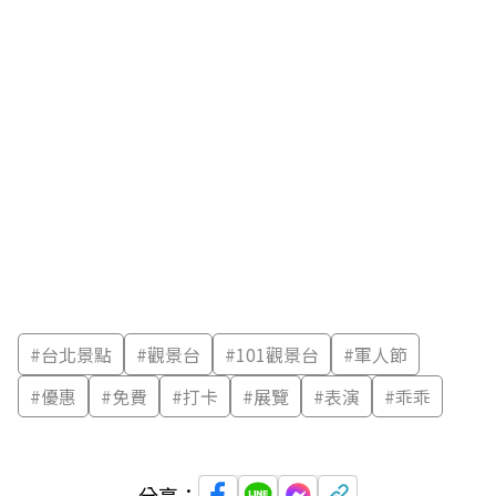
#
台北景點
#
觀景台
#
101觀景台
#
軍人節
#
優惠
#
免費
#
打卡
#
展覽
#
表演
#
乖乖
分享：