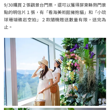
9/30購買２張觀景台門票，還可以獲得屏東縣熱門景
點的明信片１張，有「看海美術館擁抱貓」和「小琉
球珊瑚礁岩空拍」２款隨機贈送數量有限，送完為
止。