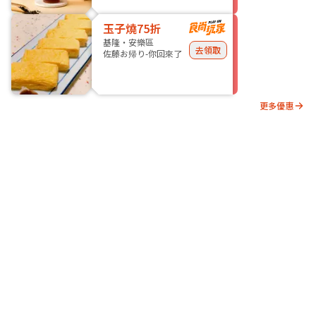
玉子燒75折
基隆・安樂區
去領取
佐藤お帰り-你回來了
更多優惠