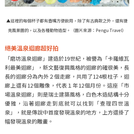
▲這裡的每個杯子都有壺嘴方便飲用，除了有古典款之外，還有捷
克風景圖的，以及各種動物造型。（圖片來源：
Pengu Travel
）
絕美溫泉迴廊超好拍
「磨坊溫泉迴廊」建造於19世紀，被譽為「卡羅維瓦
利最美迴廊」，新文藝復興風格的迴廊的確很美，長
長的迴廊分為內外２個走廊，共用了124根柱子，迴
廊上還有12個雕像，代表１年12個月份。這座「市
場溫泉迴廊」則是瑞士建築風格，白色木造結構十分
優雅，沿著迴廊走到底就可以找到「查理四世溫
泉」，就是傳說中首度發現溫泉的地方，上方還掛了
幅發現溫泉的雕畫。