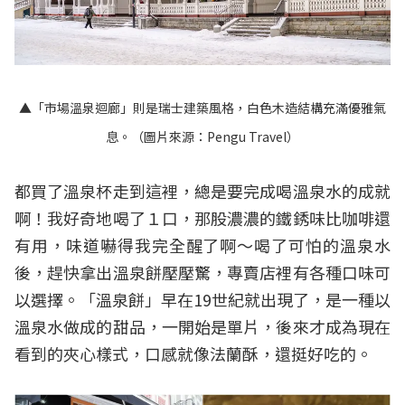
▲「市場溫泉迴廊」則是瑞士建築風格，白色木造結構充滿優雅氣
息。（圖片來源：
Pengu Travel
）
都買了溫泉杯走到這裡，總是要完成喝溫泉水的成就
啊！我好奇地喝了１口，那股濃濃的鐵銹味比咖啡還
有用，味道嚇得我完全醒了啊～喝了可怕的溫泉水
後，趕快拿出溫泉餅壓壓驚，專賣店裡有各種口味可
以選擇。「溫泉餅」早在19世紀就出現了，是一種以
溫泉水做成的甜品，一開始是單片，後來才成為現在
看到的夾心樣式，口感就像法蘭酥，還挺好吃的。