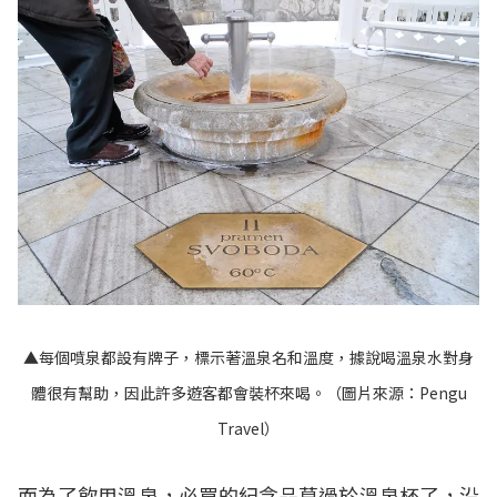
▲每個噴泉都設有牌子，標示著溫泉名和溫度，據說喝溫泉水對身
體很有幫助，因此許多遊客都會裝杯來喝。（圖片來源：
Pengu
Travel
）
而為了飲用溫泉，必買的紀念品莫過於溫泉杯了，沿