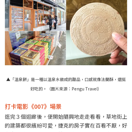
▲「溫泉餅」是一種以溫泉水做成的甜品，口感就像法蘭酥，還挺
好吃的。（圖片來源：
Pengu Travel
）
打卡電影《007》場景
逛完３個迴廊後，便開始隨興地走走看看，草地街上
的建築都很繽紛可愛，捷克的房子實在百看不厭，好