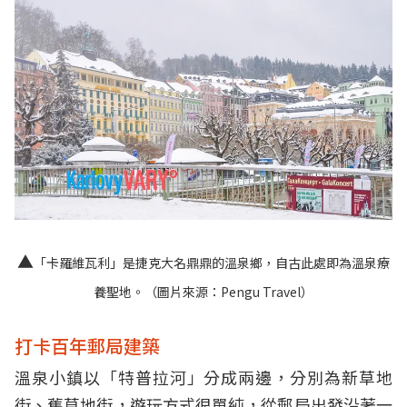
▲
「卡羅維瓦利」是捷克大名鼎鼎的溫泉鄉，自古此處即為溫泉療
養聖地。（圖片來源：
Pengu Travel
）
打卡百年郵局建築
溫泉小鎮以「特普拉河」分成兩邊，分別為新草地
街、舊草地街，遊玩方式很單純，從郵局出發沿著一