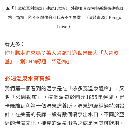
▲「卡羅維瓦利郵局」建於18世紀，外觀兼具復古與新藝術建築風
格，窗檯上的４個雕像分別代表不同象徵。（圖片來源：
Pengu
Travel
）
看更多：
你有膽走進來嗎？萬人骨骸打造世界最大「人骨教
堂」，獲CNN認證「架恐怖」
必喝溫泉水嘗嘗鮮
我們第一個看到的溫泉是在「莎多瓦溫泉迴廊」，又
名「公園迴廊」，這個溫泉於西元1855年建成，是
卡羅維瓦利第一個溫泉療養所。溫泉迴廊經過特別設
計，在美麗的長廊中設有數個噴泉出水口，不同於亞
洲的泡湯文化，捷克的溫泉出名之處是因其可飲用，