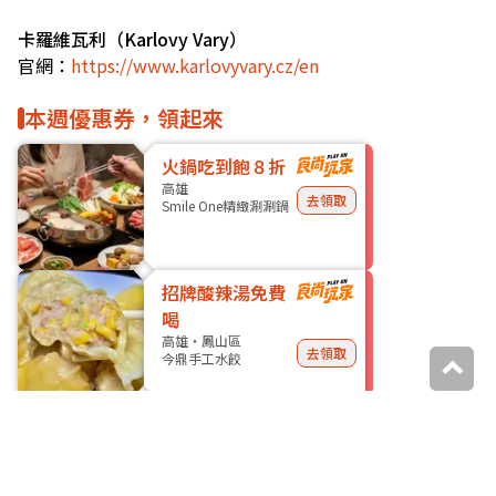
卡羅維瓦利（Karlovy Vary）
官網：
https://www.karlovyvary.cz/en
本週優惠券，領起來
火鍋吃到飽８折
高雄
去領取
Smile One精緻涮涮鍋
招牌酸辣湯免費
喝
高雄・鳳山區
去領取
今鼎手工水餃
更多優惠