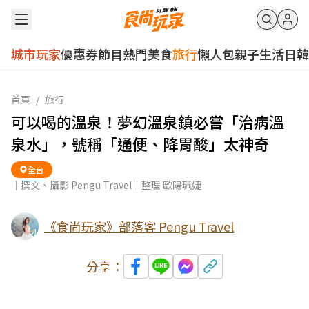
城市玩家
優惠券
節目
熱門
美食
旅行
懶人包
親子
生活
日韓
首頁
/
旅行
可以喝的溫泉！夢幻溫泉鎮必嘗「治病溫
泉水」，號稱「通便、降胃酸」太神奇
全台
｜撰文、攝影 Pengu Travel｜整理 歐陽珮婕
《食尚玩家》部落客 Pengu Travel
分享：