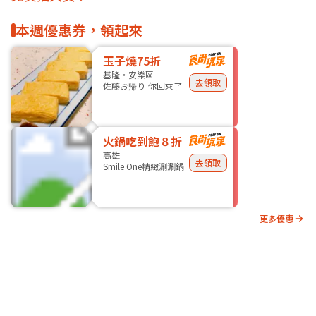
本週優惠券，領起來
玉子燒75折
基隆・安樂區
去領取
佐藤お帰り-你回來了
火鍋吃到飽８折
高雄
去領取
Smile One精緻涮涮鍋
更多優惠