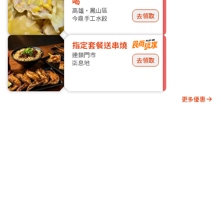
喝
高雄・鳳山區
去領取
今鼎手工水餃
指定套餐送串燒
連鎖門市
去領取
柒息地
更多優惠