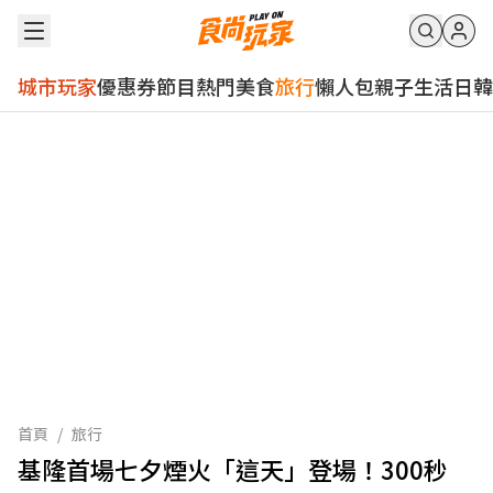
城市玩家
優惠券
節目
熱門
美食
旅行
懶人包
親子
生活
日韓
首頁
/
旅行
基隆首場七夕煙火「這天」登場！300秒