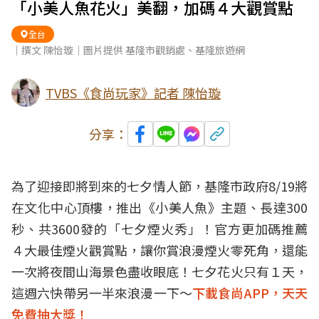
「小美人魚花火」美翻，加碼４大觀賞點
全台
｜撰文 陳怡璇｜圖片提供 基隆市觀銷處、基隆旅遊網
TVBS《食尚玩家》記者 陳怡璇
分享：
為了迎接即將到來的七夕情人節，基隆市政府8/19將
在文化中心頂樓，推出《小美人魚》主題、長達300
秒、共3600發的「七夕煙火秀」！官方更加碼推薦
４大最佳煙火觀賞點，讓你賞浪漫煙火零死角，還能
一次將夜間山海景色盡收眼底！七夕花火只有１天，
這週六快帶另一半來浪漫一下～
下載食尚APP，天天
免費抽大獎！