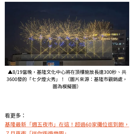
▲8/19當晚，基隆文化中心將在頂樓施放長達300秒、共
3600發的「七夕煙火秀」！（圖片來源：基隆市觀銷處，
圖為模擬圖）
看更多：
基隆最新「週五夜市」在這！超過60家攤位逛到飽，
７月再衝「迷你版遊樂園」