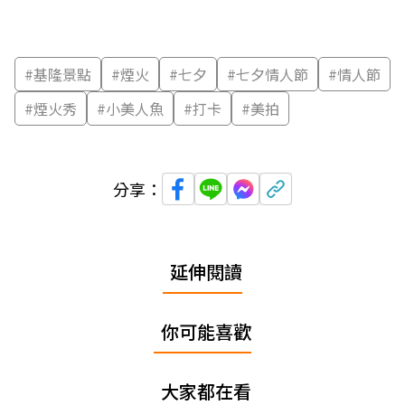
#
基隆景點
#
煙火
#
七夕
#
七夕情人節
#
情人節
#
煙火秀
#
小美人魚
#
打卡
#
美拍
分享：
延伸閱讀
你可能喜歡
大家都在看