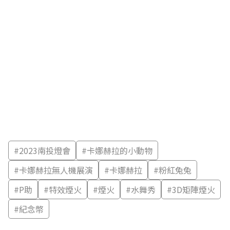
#
2023南投燈會
#
卡娜赫拉的小動物
#
卡娜赫拉無人機展演
#
卡娜赫拉
#
粉紅兔兔
#
P助
#
特效煙火
#
煙火
#
水舞秀
#
3D矩陣煙火
#
紀念幣