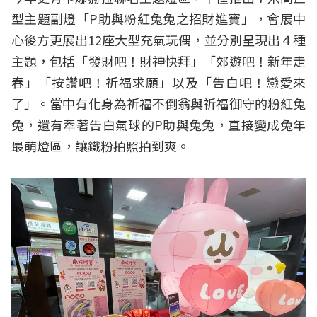
型主題副燈「P助與粉紅兔兔之招財進寶」，會展中
心後方更展出12座大型充氣玩偶，並分別呈現出４種
主題，包括「發財吧！財神快拜」「郊遊吧！新年走
春」「按讚吧！祈福求願」以及「告白吧！戀愛來
了」。當中有化身為祈福不倒翁與祈福御守的粉紅兔
兔，還有牽著告白氣球的P助與兔兔，直接變成兔年
最萌燈區，讓鐵粉拍照拍到爽。