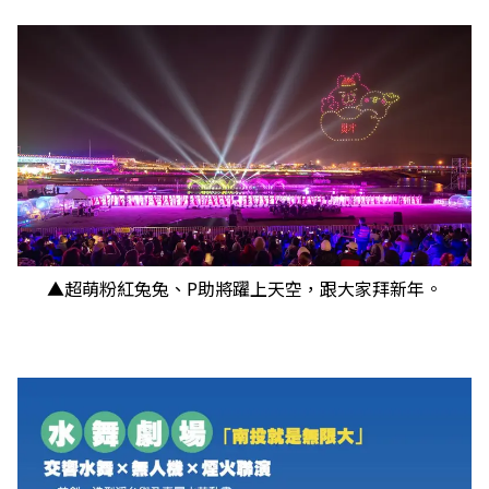
▲超萌粉紅兔兔、P助將躍上天空，跟大家拜新年。