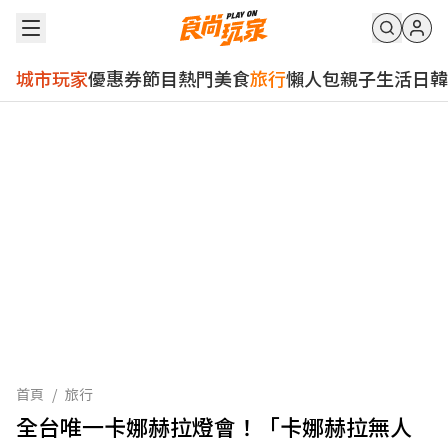
城市玩家
優惠券
節目
熱門
美食
旅行
懶人包
親子
生活
日韓
首頁
/
旅行
全台唯一卡娜赫拉燈會！「卡娜赫拉無人