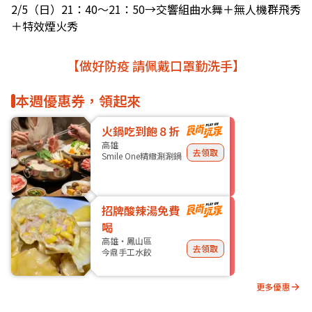
2/5（日）21：40～21：50→交響組曲水舞＋無人機群飛秀
＋特效煙火秀
【做好防疫 請佩戴口罩勤洗手】
本週優惠券，領起來
火鍋吃到飽８折
高雄
去領取
Smile One精緻涮涮鍋
招牌酸辣湯免費
喝
高雄・鳳山區
去領取
今鼎手工水餃
更多優惠