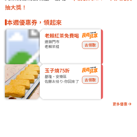
抽大獎！
本週優惠券，領起來
老賴紅茶免費喝
連鎖門市
去領取
老賴茶棧
玉子燒75折
基隆・安樂區
去領取
佐藤お帰り-你回來了
更多優惠