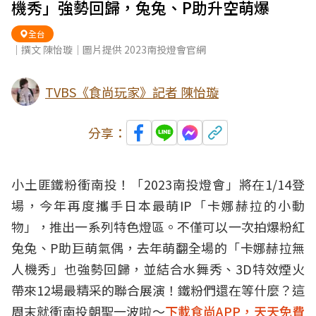
機秀」強勢回歸，兔兔、P助升空萌爆
全台
｜撰文 陳怡璇｜圖片提供 2023南投燈會官網
TVBS《食尚玩家》記者 陳怡璇
分享：
小土匪鐵粉衝
南投
！「2023南投燈會」將在1/14登
場，今年再度攜手
日本
最萌IP「
卡娜赫拉的小動
物
」，推出一系列特色燈區。不僅可以一次拍爆粉紅
兔兔、P助巨萌氣偶，去年萌翻全場的「卡娜赫拉
無
人機
秀」也強勢回歸，並結合水舞秀、3D特效煙火
帶來12場最精采的聯合展演！鐵粉們還在等什麼？這
周末就衝南投朝聖一波啦～
下載食尚APP，天天免費