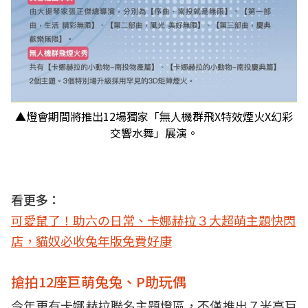
▲燈會期間將推出12場獨家「無人機群飛X特效煙火X幻彩
交響水舞」展演。
看更多：
可愛鼠了！助六の日常、卡娜赫拉３大超萌主題快閃
店，貓奴必收兔年版免費好康
搶拍12座巨萌兔兔、P助玩偶
今年更有卡娜赫拉聯名主題燈區，不僅推出７米高巨