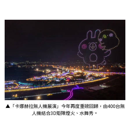
▲「卡娜赫拉無人機展演」今年再度重磅回歸，由400台無
人機結合3D矩陣煙火、水舞秀。