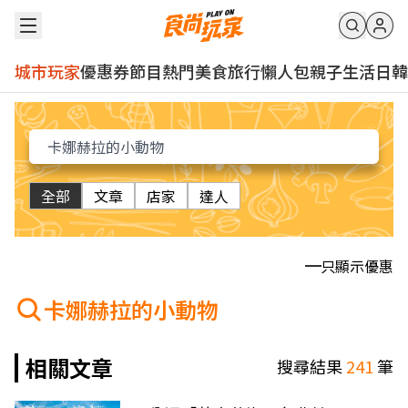
城市玩家
優惠券
節目
熱門
美食
旅行
懶人包
親子
生活
日韓
全部
文章
店家
達人
只顯示優惠
卡娜赫拉的小動物
相關文章
搜尋結果
241
筆