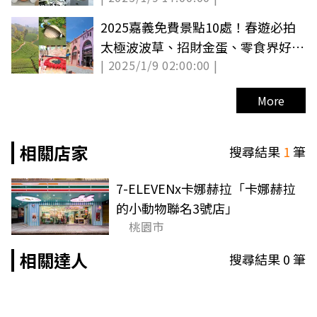
2025嘉義免費景點10處！春遊必拍
太極波波草、招財金蛋、零食界好市
| 2025/1/9 02:00:00 |
多
More
相關店家
搜尋結果
1
筆
7-ELEVENx卡娜赫拉「卡娜赫拉
的小動物聯名3號店」
桃園市
相關達人
搜尋結果
0
筆