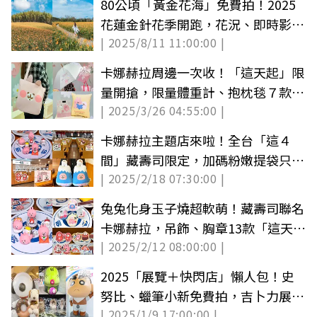
80公頃「黃金花海」免費拍！2025
花蓮金針花季開跑，花況、即時影像
| 2025/8/11 11:00:00 |
一次看
卡娜赫拉周邊一次收！「這天起」限
量開搶，限量體重計、抱枕毯７款快
| 2025/3/26 04:55:00 |
筆記
卡娜赫拉主題店來啦！全台「這４
間」藏壽司限定，加碼粉嫩提袋只送
| 2025/2/18 07:30:00 |
不賣
兔兔化身玉子燒超軟萌！藏壽司聯名
卡娜赫拉，吊飾、胸章13款「這天」
| 2025/2/12 08:00:00 |
開扭
2025「展覽＋快閃店」懶人包！史
努比、蠟筆小新免費拍，吉卜力展海
| 2025/1/9 17:00:00 |
外首站