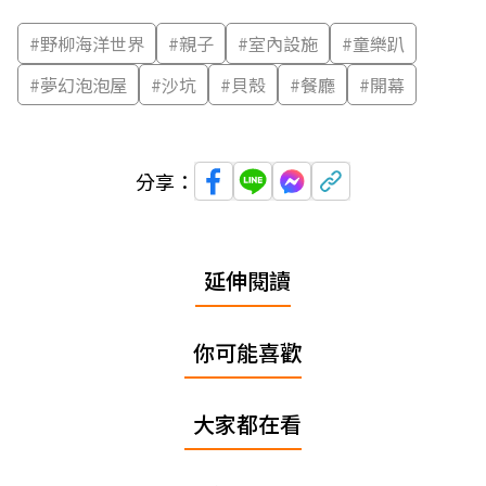
#
野柳海洋世界
#
親子
#
室內設施
#
童樂趴
#
夢幻泡泡屋
#
沙坑
#
貝殼
#
餐廳
#
開幕
分享：
延伸閱讀
你可能喜歡
大家都在看