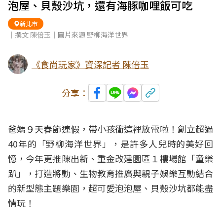
泡屋、貝殼沙坑，還有海豚咖哩飯可吃
新北市
｜撰文 陳倍玉｜圖片來源 野柳海洋世界
《食尚玩家》資深記者 陳倍玉
分享：
爸媽９天春節連假，帶
小孩
衝這裡放電啦！創立超過
40年的「野柳海洋世界」，是許多人兒時的美好回
憶，今年更推陳出新、重金改建園區１樓場館「童樂
趴」，打造將動、生物教育推廣與
親子
娛樂互動結合
的新型態主題
樂園
，超可愛泡泡屋、貝殼沙坑都能盡
情玩！