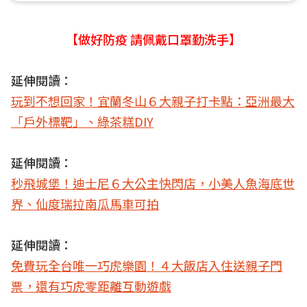
【做好防疫 請佩戴口罩勤洗手】
延伸閱讀：
玩到不想回家！宜蘭冬山６大親子打卡點：亞洲最大
「戶外標靶」、綠茶糕DIY
延伸閱讀：
秒飛城堡！迪士尼６大公主快閃店，小美人魚海底世
界、仙度瑞拉南瓜馬車可拍
延伸閱讀：
免費玩全台唯一巧虎樂園！４大飯店入住送親子門
票，還有巧虎零距離互動遊戲