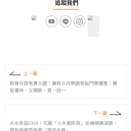
追蹤我們
上一篇
對身分證免費入園！暑假８月樂園景點門票優惠：壽
星優待、父親節、買一送一
下一篇
水水來這Chill！花蓮「小木屋民宿」坐擁絕美湖景，
還能爽嗑巨無霸「烤肉全餐」