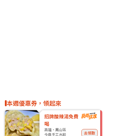
本週優惠券，領起來
招牌酸辣湯免費
喝
高雄・鳳山區
去領取
今鼎手工水餃