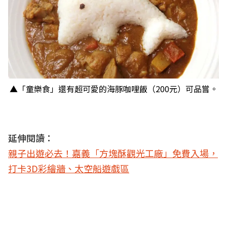
▲「童樂食」還有超可愛的海豚咖哩飯（200元）可品嘗。
延伸閱讀：
親子出遊必去！嘉義「方塊酥觀光工廠」免費入場，
打卡3D彩繪牆、太空船遊戲區