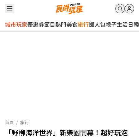
城市玩家
優惠券
節目
熱門
美食
旅行
懶人包
親子
生活
日韓
首頁
/
旅行
「野柳海洋世界」新樂園開幕！超好玩泡