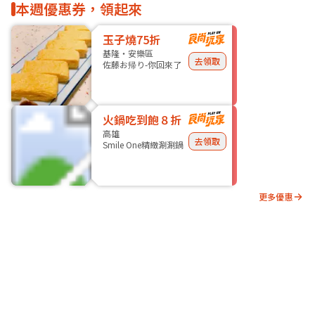
本週優惠券，領起來
玉子燒75折
基隆・安樂區
去領取
佐藤お帰り-你回來了
火鍋吃到飽８折
高雄
去領取
Smile One精緻涮涮鍋
更多優惠