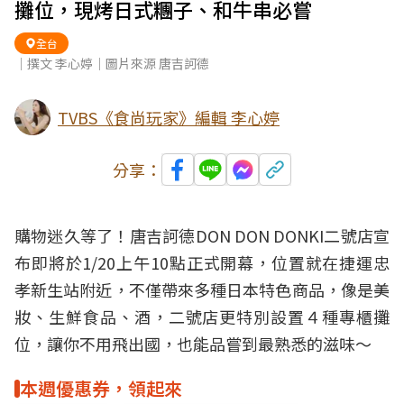
攤位，現烤日式糰子、和牛串必嘗
全台
｜撰文 李心婷｜圖片來源 唐吉訶德
TVBS《食尚玩家》編輯 李心婷
分享：
購物迷久等了！
唐吉訶德
DON DON DONKI二號店宣
布即將於1/20上午10點正式開幕，位置就在捷運忠
孝新生站附近，不僅帶來多種
日本
特色商品，像是美
妝、生鮮食品、
酒
，二號店更特別設置４種專櫃攤
位，讓你不用飛出國，也能品嘗到最熟悉的滋味～
本週優惠券，領起來