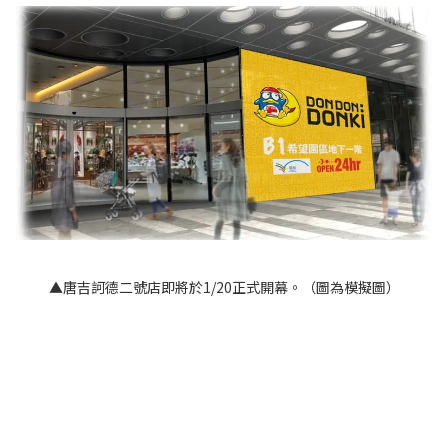
▲唐吉訶德二號店即將於1/20正式開幕。（圖為模擬圖）