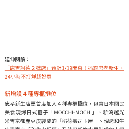
延伸閱讀：
「唐吉訶德２號店」預計1/19開幕！插旗忠孝新生、
24小時不打烊超好買
新增設４種專櫃攤位
忠孝新生店更首度加入４種專櫃攤位，包含日本國民
美食現烤日式糰子「MOCCHI-MOCHI」、新瀉越光
米吉京都產豆皮製成的「稻荷壽司玉屋」、現烤和牛