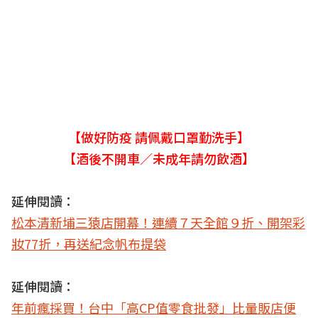
【做好防疫 請佩戴口罩勤洗手】
【酒後不開車／未成年請勿飲酒】
延伸閱讀：
松本清新埔三猿店開幕！連續７天全館９折、開架彩
妝77折，再送紀念帆布提袋
延伸閱讀：
年前瘋採買！台中「高CP值零食批發」比量販店便