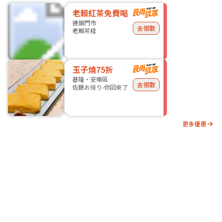
老賴紅茶免費喝
連鎖門市
去領取
老賴茶棧
玉子燒75折
基隆・安樂區
去領取
佐藤お帰り-你回來了
更多優惠