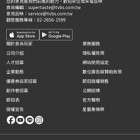
您的意見是我們前進的動力，歡迎來信或來電反映
食尚編輯：
supertaste@tvbs.com.tw
意見反映：
service@tvbs.com.tw
觀眾服務專線：
02-2656-1599
關於食尚玩家
業務服務
公司介紹
隱私權政策
人才招募
網站使用協定
企業動態
數位廣告與贊助政策
優惠券店家招募
節目版權銷售
創作者招募
公開招標
節目表
官方聲明
版權宣告
星藝象娛樂