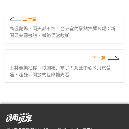
上一篇
高溫豔陽、雨天都不怕！台東室內景點推薦８處：新
開最美圖書館、鐵路便當故鄉
下一篇
士林最美地標「球劇場」來了！北藝中心３月試營
運，超狂半開放式包廂搶先看