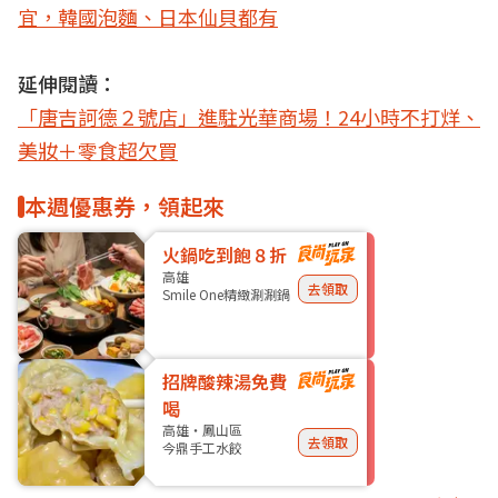
宜，韓國泡麵、日本仙貝都有
延伸閱讀：
「唐吉訶德２號店」進駐光華商場！24小時不打烊、
美妝＋零食超欠買
本週優惠券，領起來
火鍋吃到飽８折
高雄
去領取
Smile One精緻涮涮鍋
招牌酸辣湯免費
喝
高雄・鳳山區
去領取
今鼎手工水餃