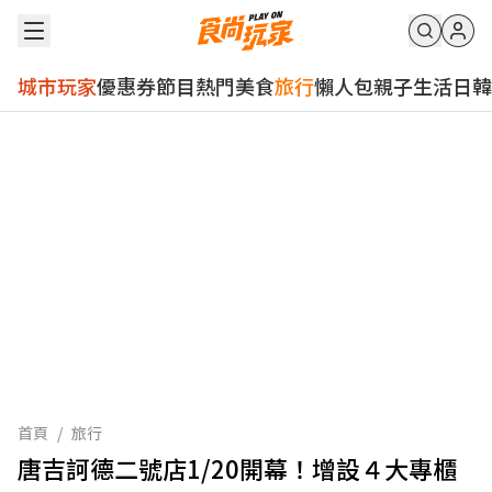
城市玩家
優惠券
節目
熱門
美食
旅行
懶人包
親子
生活
日韓
首頁
/
旅行
唐吉訶德二號店1/20開幕！增設４大專櫃