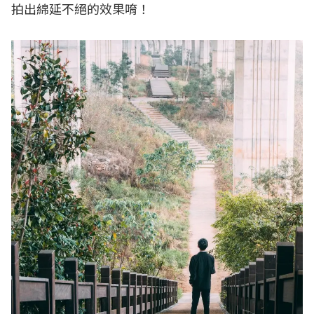
拍出綿延不絕的效果唷！