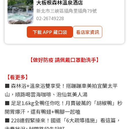
大板根森林溫泉酒店
新北市三峽區插角里插角79號
02-26749228
下載 APP 藏口袋
看店家資訊
【做好防疫 請佩戴口罩勤洗手】
【看更多】
■ 森林浴+溫泉浴雙享受！搭蹦蹦車美拍宜蘭太平
山，順路喝雲海咖啡、泡仙氣美人湯
■ 足足1.6kg全鴨任你吃！月賣破萬的「胡椒鴨」秒
開胃爆汗，還有鴨翅+鴨腳一起嗑
■ 228連假緊接來！國道「6大疏導措施」看這篇，
收費狀況+封閉路段先記好