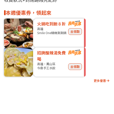
本週優惠券，領起來
火鍋吃到飽８折
高雄
去領取
Smile One精緻涮涮鍋
招牌酸辣湯免費
喝
高雄・鳳山區
去領取
今鼎手工水餃
更多優惠