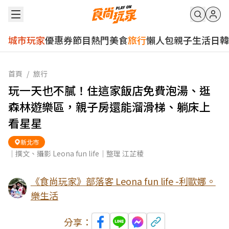
城市玩家
優惠券
節目
熱門
美食
旅行
懶人包
親子
生活
日韓
首頁
/
旅行
玩一天也不膩！住這家飯店免費泡湯、逛
森林遊樂區，親子房還能溜滑梯、躺床上
看星星
新北市
｜撰文、攝影 Leona fun life｜整理 江芷稜
《食尚玩家》部落客 Leona fun life -利歐娜。
樂生活
分享：