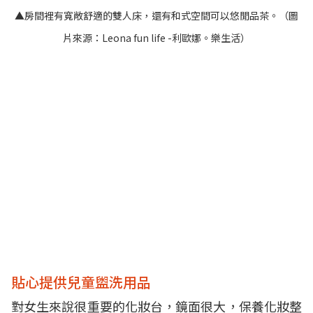
▲房間裡有寬敞舒適的雙人床，還有和式空間可以悠閒品茶。（圖
片來源：
Leona fun life -利歐娜。樂生活
）
貼心提供兒童盥洗用品
對女生來說很重要的化妝台，鏡面很大，保養化妝整