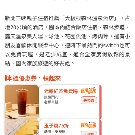
新北
三峽
親子住宿推薦「大板根森林溫泉酒店」，占
地20公頃的酒店，園區內結合飯店住宿、
森林步道
、
露天
溫泉
美人湯、泳池、花園魚池、烤肉等，還有小
朋友喜歡休閒娛樂中心，連時下最熱門的switch也可
以免費玩喔，是老少咸宜、適合全家度假放鬆的景
點、國內家族旅遊的好去處。
本週優惠券，領起來
老賴紅茶免費喝
連鎖門市
去領取
老賴茶棧
玉子燒75折
基隆・安樂區
去領取