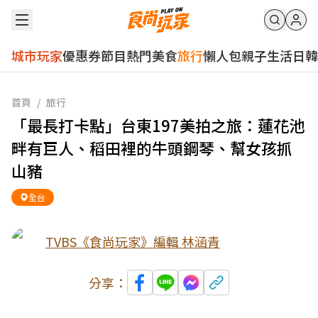
城市玩家
優惠券
節目
熱門
美食
旅行
懶人包
親子
生活
日韓
首頁
/
旅行
「最長打卡點」台東197美拍之旅：蓮花池
畔有巨人、稻田裡的牛頭鋼琴、幫女孩抓
山豬
全台
TVBS《食尚玩家》編輯 林涵青
分享：