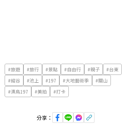
#
旅遊
#
旅行
#
景點
#
自由行
#
親子
#
台東
#
縱谷
#
池上
#
197
#
大地藝術季
#
關山
#
漂鳥197
#
美拍
#
打卡
分享：