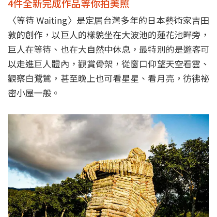
4件全新完成作品等你拍美照
〈等待 Waiting〉是定居台灣多年的日本藝術家吉田
敦的創作，以巨人的樣貌坐在大波池的蓮花池畔旁，
巨人在等待、也在大自然中休息，最特別的是遊客可
以走進巨人體內，觀賞骨架，從窗口仰望天空看雲、
觀察白鷺鷥，甚至晚上也可看星星、看月亮，彷彿祕
密小屋一般。