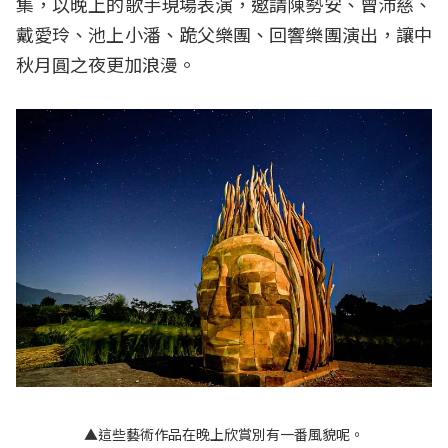
集，以晚上的歌手現場表演，邀請陳勢安、曾沛慈、
戴愛玲、池上小潘、跪父樂團、回響樂團演出，讓中
秋月圓之夜更加浪漫。
▲這些藝術作品在晚上欣賞別有一番風貌呢。