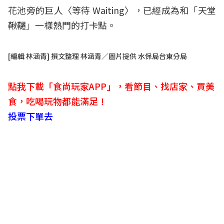
花池旁的巨人〈等待 Waiting〉，已經成為和「天堂
鞦韆」一樣熱門的打卡點。
[編輯 林涵青] 撰文整理 林涵青／圖片提供 水保局台東分局
點我下載「食尚玩家APP」，看節目、找店家、買美
食，吃喝玩物都能滿足！
投票下單去