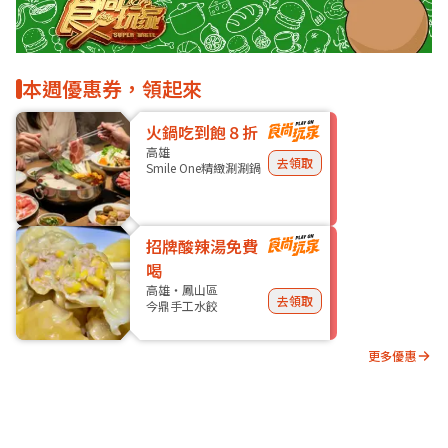
本週優惠券，領起來
火鍋吃到飽８折
高雄
去領取
Smile One精緻涮涮鍋
招牌酸辣湯免費
喝
高雄・鳳山區
去領取
今鼎手工水餃
更多優惠