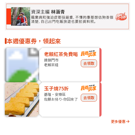
本週優惠券，領起來
老賴紅茶免費喝
連鎖門市
去領取
老賴茶棧
玉子燒75折
基隆・安樂區
去領取
佐藤お帰り-你回來了
更多優惠